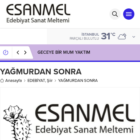
31
°C
İSTANBUL
PARÇALI BULUTLU
GECEYE BİR MUM YAKTIM
YAĞMURDAN SONRA
Anasayfa
EDEBİYAT
,
Şiir
YAĞMURDAN SONRA