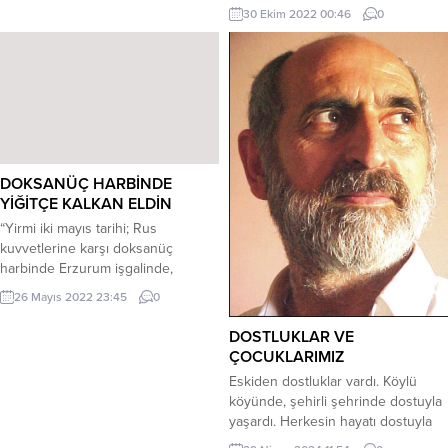
dalgalan bayrağım, biz şahadete
Bu ulusun şiirini Ahh mavi
30 Ekim 2022 00:46
0
ereriz, sen yüksekte kal. *** Bizde
göklerimin Kızıl gelini Altında
mevzu Vatan ise eğer, nefes almaz
soludum özgürlüğü Urfa da sıkılmış
göğsümüz, bedenimiz olur siper....
kurşunum Şimdi deldi bedenimi
Çanakkale de İngiliz şarapneli
Yemende İşbirlikçi arabın mavzeri
Bak...
DOKSANÜÇ HARBİNDE
YİĞİTÇE KALKAN ELDİN
“Yirmi iki mayıs tarihi; Rus
kuvvetlerine karşı doksanüç
harbinde Erzurum işgalinde,
bebeğini bırakıp cepheye koşan
26 Mayıs 2022 23:45
0
Nene Hatun Annemizin ölüm
yıldönümü ( 22 Mayıs 1955) Nene
DOSTLUKLAR VE
Hatun Annemizin manevî şahsında,
ÇOCUKLARIMIZ
bütün şühedayı rahmet ve minnetle
Eskiden dostluklar vardı. Köylü
yâd ediyorum.” DOKSANÜÇ
köyünde, şehirli şehrinde dostuyla
HARBİNDE YİĞİTÇE KALKAN ELDİN
yaşardı. Herkesin hayatı dostuyla
Sen, doksanüç harbinde; yiğitçe
tek yaşamdı. Dünya daha bir