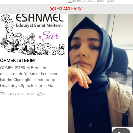
kalkan eldin, Rus işgaline karşı;...
29 Nisan 2024 11:54
0
küçüktü. İnsanların birkaç dostu
REKLAMI KAPAT
olurdu ama dostlarıyla beraber
hitap ve muhatap bir haldeydi. Ama
bugünün sanal dünyasında bire bir
sabit dostluklar kalmadı. Dostlarla
beraber çocuklar da değişti.
Çocuklarımız da artık bizi tanımıyor.
Doğrularımızı...
ÖPMEK İSTERİM
ÖPMEK İSTERİM Ben seni
uzaklarda değil Yanımda olmanı
isterim Çiçek gibi elimde tutup
Doya doya öpmek isterim Ela
gözlerine bakıp da Ben kendimi
16 Ocak 2023 11:32
0
görmek isterim Sana sarılıp da
koklamak Doya doya öpmek isterim
Seninle boş geçen yılların Acısını
cıkaracağım Kir çiçekleri koklar gibi
Doya doya öpmek isterim M. R. Y....