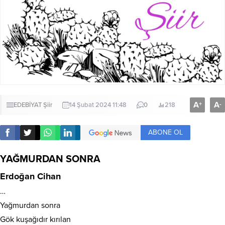
A
A
+
-
EDEBİYAT
Şiir
14 Şubat 2024 11:48
0
218
ABONE OL
YAĞMURDAN SONRA
Erdoğan Cihan
…
Yağmurdan sonra
Gök kuşağıdır kırılan