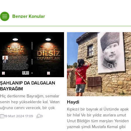
Benzer Konular
ŞAHLANIP DA DALGALAN
BAYRAĞIM
Hiç dertlenme Bayrağım, semalar
Haydi
senin hep yükseklerde kal. Vatan
uğruna canını verecek, bir çok
Kıpkızıl bir bayrak al Üstünde apak
aslan gibi evlatların var. Asla tasa
bir hilal Ve bir yıldız asırlara umut
19 Mart 2024 17:09
0
ve şüphe etme, gökteki varlığına
Unut Bildiğin tüm marşları Yeniden
şahlanıp da dalgalan. Sen şahlanıp
yazmalı şimdi Mustafa Kemal gibi