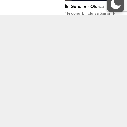
İki Gönül Bir Olursa
“İki gönül bir olursa Samanlık
seyran olur “diye Bir söz vardır ya,
burada bahsedilen gönüller Hiç
tanımadan dilini ve dinini bilmediğin
İnsanlarla kurduğun sevgi bağı
18 Ekim 2022 22:39
0
demektir.
Serpil DEMİR
Tüm Yazarlar
KÜNYE
İletişim
EDEBİYAT
KÜLTÜR-SANAT
Köşe Yazıları
Manşet
ORGANİZASYONLAR
GALERİ