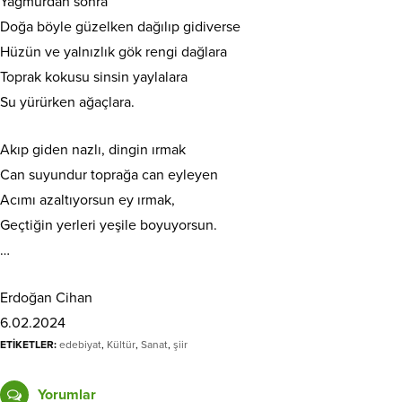
Yağmurdan sonra
Doğa böyle güzelken dağılıp gidiverse
Hüzün ve yalnızlık gök rengi dağlara
Toprak kokusu sinsin yaylalara
Su yürürken ağaçlara.
Akıp giden nazlı, dingin ırmak
Can suyundur toprağa can eyleyen
Acımı azaltıyorsun ey ırmak,
Geçtiğin yerleri yeşile boyuyorsun.
…
Erdoğan Cihan
6.02.2024
ETİKETLER:
edebiyat
,
Kültür
,
Sanat
,
şiir
Yorumlar