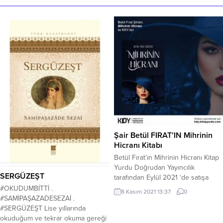
Şair Betül FIRAT’IN Mihrinin
Hicranı Kitabı
Betül Fırat’ın Mihrinin Hicranı Kitap
Yurdu Doğrudan Yayıncılık
SERGÜZEŞT
tarafından Eylül 2021 ‘de satışa
sunuldu. Şiir kategorisinde
#OKUDUMBİTTİ .
8 Kasım 2021 13:37
0
yayınlanan kitapta yazarın birçok
#SAMİPAŞAZADESEZAİ .
konuda yazılarını okuyabilirsiniz.
#SERGÜZEŞT Lise yıllarında
Kitaba ulaşmak için Kitap Yurdu
okuduğum ve tekrar okuma gereği