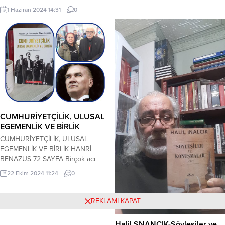
internet adresi, çeşitli internet
hissettiğim bu kitap, çok akıcı ve
1 Haziran 2024 14:31
0
mağazalarından ve kitapçılardan
çok güzel bir eser. Kısa bir roman.
temin edebilirsiniz. Betül Fırat
Roman kahramanı Kafkasya’dan
kimdir? 13 Ekim 1984 yılında
getirilerek köle, ardından cariye
Amasya ili Taşova ilçesi Yayladibi
olacak şekilde satılan 9 yaşındaki
köyünde...
Dilber. Dilber adını satıldığı evin
sahibi koyar. Dilber’e yaşından ağır
işler yaptırılır. Çocukluğunu...
CUMHURİYETÇİLİK, ULUSAL
EGEMENLİK VE BİRLİK
CUMHURİYETÇİLİK, ULUSAL
EGEMENLİK VE BİRLİK HANRİ
BENAZUS 72 SAYFA Birçok acı
tecrübeyi yaşayan milletin, bundan
22 Ekim 2024 11:24
0
sonra egemenliğini bir kişiye
vermesi kesinlikle mümkün
olmayacaktır. Milletimiz, hiç
REKLAMI KAPAT
kimsenin iznine gerek görmeden
ve müsaade etmeyenlere karşı
Halil ŞNANCIK-Söyleşiler ve