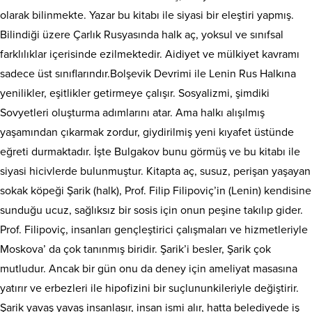
olarak bilinmekte. Yazar bu kitabı ile siyasi bir eleştiri yapmış.
Bilindiği üzere Çarlık Rusyasında halk aç, yoksul ve sınıfsal
farklılıklar içerisinde ezilmektedir. Aidiyet ve mülkiyet kavramı
sadece üst sınıflarındır.Bolşevik Devrimi ile Lenin Rus Halkına
yenilikler, eşitlikler getirmeye çalışır. Sosyalizmi, şimdiki
Sovyetleri oluşturma adımlarını atar. Ama halkı alışılmış
yaşamından çıkarmak zordur, giydirilmiş yeni kıyafet üstünde
eğreti durmaktadır. İşte Bulgakov bunu görmüş ve bu kitabı ile
siyasi hicivlerde bulunmuştur. Kitapta aç, susuz, perişan yaşayan
sokak köpeği Şarik (halk), Prof. Filip Filipoviç’in (Lenin) kendisine
sunduğu ucuz, sağlıksız bir sosis için onun peşine takılıp gider.
Prof. Filipoviç, insanları gençleştirici çalışmaları ve hizmetleriyle
Moskova’ da çok tanınmış biridir. Şarik’i besler, Şarik çok
mutludur. Ancak bir gün onu da deney için ameliyat masasına
yatırır ve erbezleri ile hipofizini bir suçlununkileriyle değiştirir.
Şarik yavaş yavaş insanlaşır, insan ismi alır, hatta belediyede iş