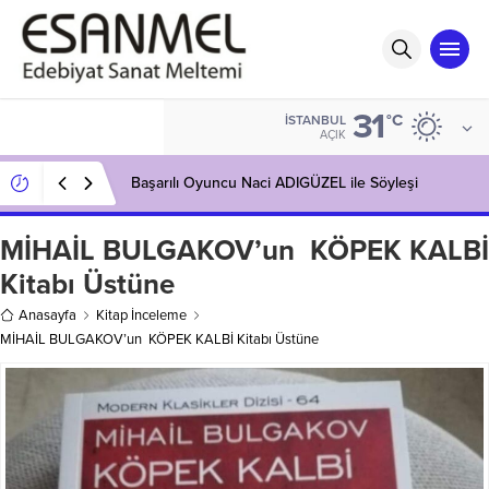
31
°C
İSTANBUL
AÇIK
Başarılı Oyuncu Naci ADIGÜZEL ile Söyleşi
MİHAİL BULGAKOV’un KÖPEK KALBİ
Kitabı Üstüne
Anasayfa
Kitap İnceleme
MİHAİL BULGAKOV’un KÖPEK KALBİ Kitabı Üstüne