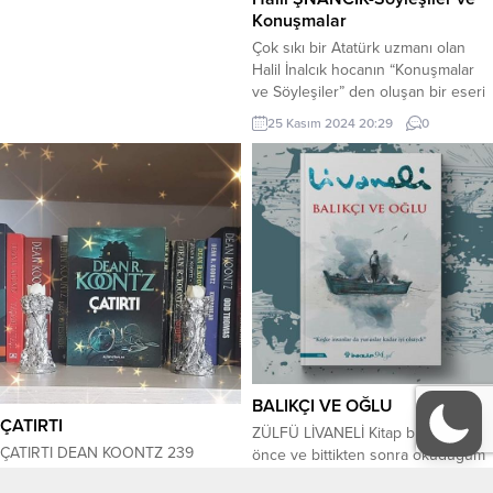
isyan ederek, ulusal egemenliğini
Konuşmalar
almış ve öylece kullanmıştır. Ulusal
Çok sıkı bir Atatürk uzmanı olan
egemenlik öyle bir nurdur ki onun
Halil İnalcık hocanın “Konuşmalar
karşısında zincirler...
ve Söyleşiler” den oluşan bir eseri
var… Çeşitli tarihlerde 46 konuşma
25 Kasım 2024 20:29
0
ve sohbetten oluşuyor… 45
numaralı bir konuşmadan kısacık
paragraflardan, Kısacık alıntılar
yaparak eseri de tanıtmış olacağız…
Sonra da alıntıların sonuna kendi
düşüncelerimizi de yazacağız. – –
– – –...
BALIKÇI VE OĞLU
ÇATIRTI
ZÜLFÜ LİVANELİ Kitap bitmeden
ÇATIRTI DEAN KOONTZ 239
önce ve bittikten sonra okuduğum
SAYFA Sanki ölümle verilmiş bir
kitap yorumlarında ağırlıkta bir