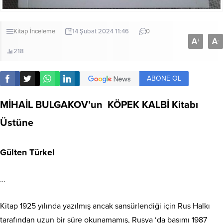
Kitap İnceleme
14 Şubat 2024 11:46
0
A
A
+
-
218
ABONE OL
MİHAİL BULGAKOV’un KÖPEK KALBİ Kitabı
Üstüne
Gülten Türkel
…
Kitap 1925 yılında yazılmış ancak sansürlendiği için Rus Halkı
tarafından uzun bir süre okunamamış, Rusya ‘da basımı 1987