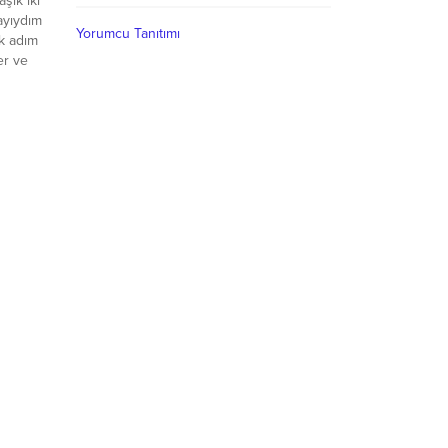
aşık iki
dayıydım
Yorumcu Tanıtımı
lk adım
er ve
ı Sezen
Şehir
k
ilemden