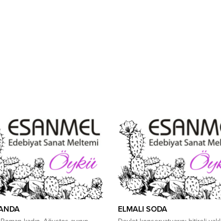
beyaz benekli siyah...
ANDA
ELMALI SODA