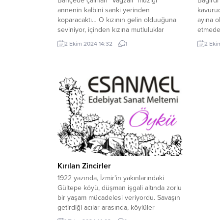
Bahçede çalınan “Vağzalı” müziği
Bağırdı
annenin kalbini sanki yerinden
kavuruc
koparacaktı… O kızının gelin olduuğuna
ayına o
seviniyor, içinden kızına mutluluklar
etmeden
diliyordu. O, bu güzel günde üzgün
Ağusto
2 Ekim 2024 14:32
1
2 Eki
olmayacağına söz verse de kendini
unutmuş
tutamıyordu. Üzgün olduğu zamanlarda
üstünde
hayale dalar, çok erken kaybettiği kocası
yine de
Halil’le muhabbet ederdi. Bugün de
anıları,
sevgili Halil’i onunlaydı. “Ferganem,
evveli 
kendine gel. Olmaya...
Kırılan Zincirler
1922 yazında, İzmir’in yakınlarındaki
Gültepe köyü, düşman işgali altında zorlu
bir yaşam mücadelesi veriyordu. Savaşın
getirdiği acılar arasında, köylüler
umutlarını kaybetmemek için büyük bir