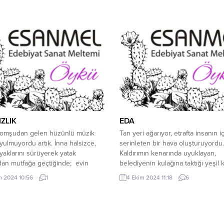
 günlerden birinde işine son
beni mezarlar değil, düşünceler 
ğinden bu yana böyleydi. Yine o
1. gün Tarihi bilmediğim için günü
hlarda biriydi. Aylardır işsizdi.
belirtemiyorum. Kaldı ki bu bir aciz
r iş bulması gerekiyordu. Eşe
değil, çünkü zaten her günüm ayn
oruyordu: “eleman arayanlar var...
kapıya çıkıyor. Eğer bugün çarşam
ZLIK
EDA
mşudan gelen hüzünlü müzik
Tan yeri ağarıyor, etrafta insanın iç
yulmuyordu artık. İnna halsizce,
serinleten bir hava oluşturuyordu.
yaklarını sürüyerek yatak
Kaldırımın kenarında uyuklayan,
an mutfağa geçtiğinde; evin
belediyenin kulağına taktığı yeşil k
nı titreten, kuzey yönünden esen
sarı köpek iki patisini öne doğru 
m 2024 10:56
1
4 Ekim 2024 11:18
6
da dinmişti artık. Soğutucuyu açtı,
beraberinde kocaman ağzını son
salam, sosis, Hollanda peyniri ve
kadar açıp esniyordu. Sararmış diş
lmaya uzun süre baktıktan sonra,
arasından uzun dili dışarı sarkmış
 hiç de yemek istemediğini
gecenin ağırlığını üstünden atmay
ı. Aslında ne istediğini...
çalışıyordu. Kaldırımın karşı tarafı