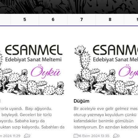
5
6
7
8
N
Düğüm
orla uyandı. Başı ağıyordu.
Bir aceleyle eve gelir gelmez ma
r böyleydi. Geceleri bir türlü
oturup yazmaya koyuldum çünkü
ıyordu. Sabaha karşı da
kafamdakiler benimle gömülsün
uktan sızıp kalıyordu. Sabahları da
istemiyorum. En azından kabrimd
yanıyordu. Pandeminin doruk
düşüncelerim olmadan yatabileyim
im 2024 11:29
2
16 Ekim 2024 13:35
0