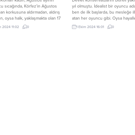
 Roman kadın, Ağustos ayının
Devlet konservatuarını bitireli yakl
u sıcağında, Körfez’in Ağustos
yıl olmuştu. İdealist bir oyuncu a
lan korkusuna aldırmadan, aldırış
ben de ilk başlarda, bu mesleğe i
, oysa halk, yaklaşmakta olan 17
atan her oyuncu gibi. Oysa hayall
s Büyük Marmara depremini hala
gerçekler ayrı ayrı yaşıyordu, tıpk
m 2024 11:02
0
1 Ekim 2024 16:01
0
 değildi, onca yıl geçmişti
Aksu’nun şarkısında olduğu gibi. 
n, her Ağustos ayı geldiğinde,
tiyatrolarının açmış olduğu yetene
preşirdi duyguları, hatırlanırken
sınavını da kıl payı kaçırmıştım. A
 tazelenirken acıları. 1999 dan
ayrı yaşıyordum ve...
bir rüya gördü, o zamanlar...