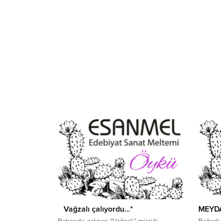
Vağzalı çalıyordu…*
MEYD