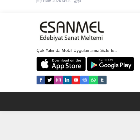
1 Ekim 2024 14:03
0
azimle hayata tutunmaya çalışıyordu. Her
sabah güneş doğarken, köyün
dağlarından yankılanan tırpan sesleri,
insanların tarlalarındaki çalışmalarıyla
birleşiyor; karanlık günlere inat, neşeli bir
atmosfer oluşturuyordu. Köydeki
gençler...
Çok Yakında Mobil Uygulamamız Sizlerle...