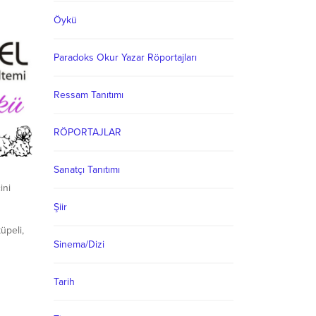
boğacak.
Öykü
lik
ı
Paradoks Okur Yazar Röportajları
ba...
Ressam Tanıtımı
RÖPORTAJLAR
Sanatçı Tanıtımı
ini
Şiir
üpeli,
Sinema/Dizi
gererek,
una
lerinin
Tarih
a
ndaki