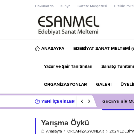
Hakkımızda
Künye
Gazete Manşetleri
Gizlilik Polit
ANASAYFA
EDEBİYAT SANAT MELTEMİ (e
Yazar ve Şair Tanıtımları
Sanatçı Tanıtımı
ORGANİZASYONLAR
GALERİ
ÜYELİ
YENİ İÇERİKLER
GECEYE BİR M
Yarışma Öykü
Anasayfa
ORGANİZASYONLAR
2024 EDEBİY