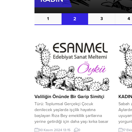
2
1
3
4
Valiliğin Önünde Bir Garip Simitçi
KADI
Türü: Toplumsal Gerçekçi Çocuk
Sabah z
denilecek yaşlarda işçilik hayatına
Aylardı
başlayan Rıza Bey emeklilik şartlarına
uyuyam
yerine getirdiği için daha yaşı kırka basar
yorgunl
basmaz en son çalıştığı işyerinden
zorla u
30 Kasım 2024 13:15
0
17 Ek