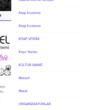
Kitap İnceleme
9
Kitap İnceleme
KİTAP VİTRİNİ
Köşe Yazıları
KÜLTÜR-SANAT
Manşet
saya
Masal
 bu
e
ORGANİZASYONLAR
. Zaten