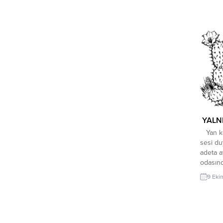
zorunlu emekli edilir. Ancak kendisine
yaptığı
bağlanan tekaüt aylığı çalışırken aldığı
verildi
aylığın yarısı bile değildir. Fabrikaya
tür saba
başlamadan önce köyünde çiftçilik yapan,
Yeni bi
davar güden Rıza Bey tabiri...
dosta s
YALNI
Yan ko
sesi du
adeta a
odasınd
camları
9 Eki
rüzgar 
birkaç 
yarım e
canının
anlamışt