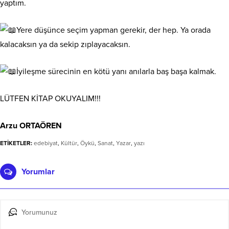
yaptım.
Yere düşünce seçim yapman gerekir, der hep. Ya orada
kalacaksın ya da sekip zıplayacaksın.
İyileşme sürecinin en kötü yanı anılarla baş başa kalmak.
LÜTFEN KİTAP OKUYALIM!!!
Arzu ORTAÖREN
ETİKETLER:
edebiyat
,
Kültür
,
Öykü
,
Sanat
,
Yazar
,
yazı
Yorumlar