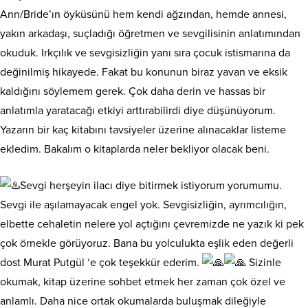
Ann/Bride’ın öyküsünü hem kendi ağzından, hemde annesi,
yakın arkadaşı, suçladığı öğretmen ve sevgilisinin anlatımından
okuduk. Irkçılık ve sevgisizliğin yanı sıra çocuk istismarına da
değinilmiş hikayede. Fakat bu konunun biraz yavan ve eksik
kaldığını söylemem gerek. Çok daha derin ve hassas bir
anlatımla yaratacağı etkiyi arttırabilirdi diye düşünüyorum.
Yazarın bir kaç kitabını tavsiyeler üzerine alınacaklar listeme
ekledim. Bakalım o kitaplarda neler bekliyor olacak beni.
Sevgi herşeyin ilacı diye bitirmek istiyorum yorumumu.
Sevgi ile aşılamayacak engel yok. Sevgisizliğin, ayrımcılığın,
elbette cehaletin nelere yol açtığını çevremizde ne yazık ki pek
çok örnekle görüyoruz. Bana bu yolculukta eşlik eden değerli
dost Murat Putgül ‘e çok teşekkür ederim.
Sizinle
okumak, kitap üzerine sohbet etmek her zaman çok özel ve
anlamlı. Daha nice ortak okumalarda buluşmak dileğiyle