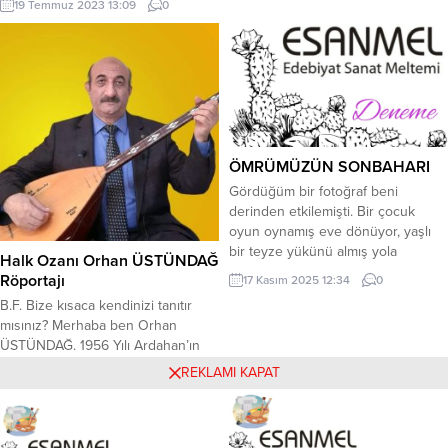
19 Temmuz 2023 13:09
0
ÖMRÜMÜZÜN SONBAHARI
Gördüğüm bir fotoğraf beni
derinden etkilemişti. Bir çocuk
oyun oynamış eve dönüyor, yaşlı
bir teyze yükünü almış yola
Halk Ozanı Orhan ÜSTÜNDAĞ
düşmüş. Bu iki kişi yolda
Röportajı
17 Kasım 2025 12:34
0
karşılaşıyorlar. Altına da çok anlamlı
B.F. Bize kısaca kendinizi tanıtır
bir not düşülmüş. “Biri geçmişine,
mısınız? Merhaba ben Orhan
biri geleceğine bakıyor.” diye. Belki
ÜSTÜNDAĞ. 1956 Yılı Ardahan’ın
bu fotoğraf karesiyle karşılaşanlar
Göle İlçesinde Dedekılıç Köyünde
vardır. Belki öylece bakıp geçtik
REKLAMI KAPAT
25 Nisan 2022 00:35
0
doğdum efendim. Ailenin 3.
belki benim gibi...
çocuğuyum. Evliyim ve 4 çocuk
babasıyım; iki oğlum iki kızım
bulunmakta. 1992 Yılında İstanbul’a