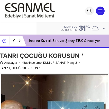
31
°C
İSTANBUL
AZ BULUTLU
İnadına Kıvırcık Soruyor Şenay T.E.K Cevaplıyor
TANRI ÇOCUĞU KORUSUN *
Anasayfa
Kitap İnceleme
,
KÜLTÜR-SANAT
,
Manşet
TANRI ÇOCUĞU KORUSUN *