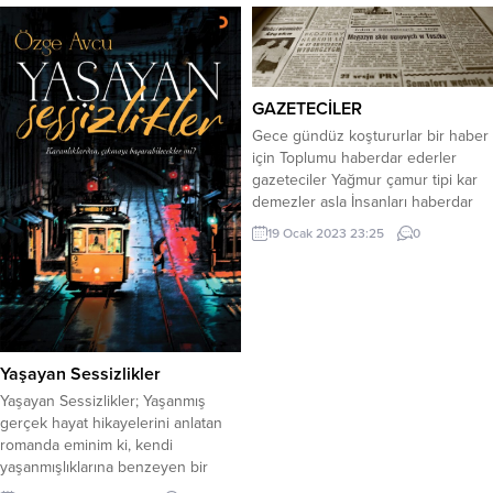
GAZETECİLER
Gece gündüz koştururlar bir haber
için Toplumu haberdar ederler
gazeteciler Yağmur çamur tipi kar
demezler asla İnsanları haberdar
ederler gazeteciler Bazı zamanlar
19 Ocak 2023 23:25
0
itilip kakılır hırpalanırlar Öyle zaman
olur canlarını dişe takarlar Savaş
ortamında bombaların altında da
Görevlerini asla aksatmazlar
gazeteciler Sarhoşu serserisi
üzerlerine hep yürürler
Yaşayan Sessizlikler
Kabahatlerinin suçlusu basını hep
görürler...
Yaşayan Sessizlikler; Yaşanmış
gerçek hayat hikayelerini anlatan
romanda eminim ki, kendi
yaşanmışlıklarına benzeyen bir
duygu mutlaka bulacaksın.