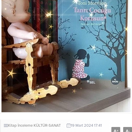
Kitap İnceleme
KÜLTÜR-SANAT
19 Mart 2024 17:41
A
A
+
-