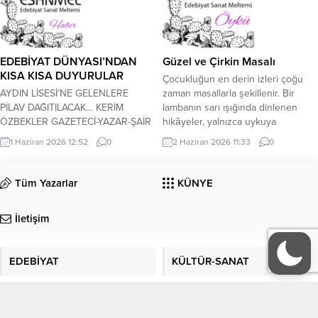
yerleştik. B.F. Sanatınıza nasıl
başladığınızdan ve ne kadar
zamandır bu sanatı icra
ediyorsunuz bahseder misiniz...
EDEBİYAT DÜNYASI’NDAN
Güzel ve Çirkin Masalı
KISA KISA DUYURULAR
Çocukluğun en derin izleri çoğu
AYDIN LİSESİ’NE GELENLERE
zaman masallarla şekillenir. Bir
PİLAV DAĞITILACAK… KERİM
lambanın sarı ışığında dinlenen
ÖZBEKLER GAZETECİ-YAZAR-ŞAİR
hikâyeler, yalnızca uykuya
11 Haziran 2026 Perşembe günü,
geçmeden önce zihni oyalayan
1 Haziran 2026 12:52
0
2 Haziran 2026 11:33
0
saat.18.00’de;Aydın Lisesi Bahçesi-
küçük anlatılar değildir. Onlar,
Aydın adresinde, her yıl tekrarlanan
dünyayı nasıl anlamlandıracağımızı
”Geleneksel Pilav Günü” tertip
sessizce öğreten ilk metinlerdir.
Tüm Yazarlar
KÜNYE
edilmiştir. Güne, Aydın Lisesi’nden
İyilik nedir, kötülük nasıl görünür,
mezun olanlar. Öğretmenler,
sevgi ne ister, fedakârlık nereye
İletişim
misafirler iştirak edecektir.
kadar sürmelidir… Bütün bu
İlgilenenlere, önemle duyurulur.
soruların ilk cevaplarını çoğu kez...
*******************************************************************************
EDEBİYAT
KÜLTÜR-SANAT
YAŞAYAN USTALARA VEFA
ETKİNLİĞİ’NİN DÖRDÜNCÜSÜ
ANKARA’DA YAPILACAK… KERİM
Köşe Yazıları
Manşet
ÖZBEKLER GAZETECİ-YAZAR-ŞAİR