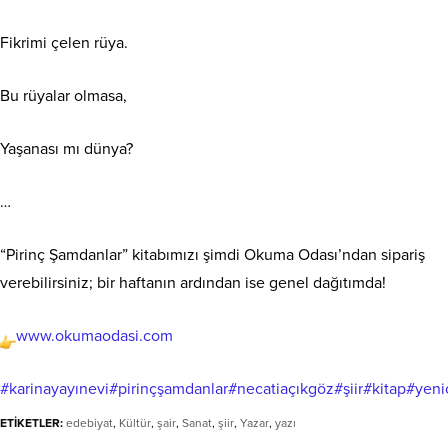
Fikrimi çelen rüya.
Bu rüyalar olmasa,
Yaşanası mı dünya?
…
“Pirinç Şamdanlar” kitabımızı şimdi Okuma Odası’ndan sipariş
verebilirsiniz; bir haftanın ardından ise genel dağıtımda!
www.okumaodasi.com
#karinayayınevi
#pirinçşamdanlar
#necatiaçıkgöz
#şiir
#kitap
#yeni
ETİKETLER:
edebiyat
,
Kültür
,
şair
,
Sanat
,
şiir
,
Yazar
,
yazı