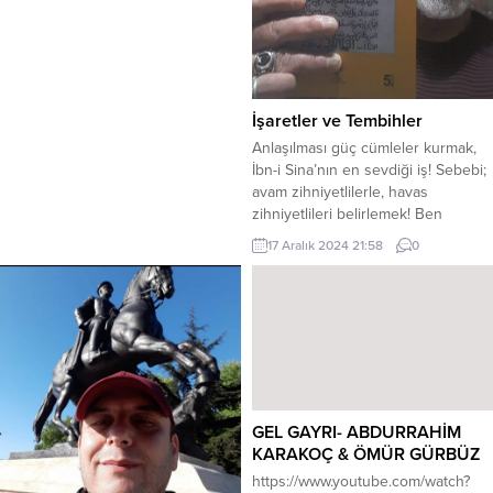
saat.14.00’de;Dadaş İbrahim Erkal
Kültür Merkezi-Muratpaşa, Erzincan
Kapı Sokak Yakutiye-Erzurum
adresinde, yazar Ayşe Neslihan
Hatunoğlu ”Erzurum Nasıl
Doğunun Parisi Oldu” isimli kitabını
İşaretler ve Tembihler
okuyucuları için imzalayacak ve
Anlaşılması güç cümleler kurmak,
söyleşide bulunacaktır. İsteyen
İbn-i Sina’nın en sevdiği iş! Sebebi;
herkes bu etkinliği...
avam zihniyetlilerle, havas
zihniyetlileri belirlemek! Ben
demiyorum, kendi diyor! Avam
17 Aralık 2024 21:58
0
zihniyetlilerin hiç sevmediği
insanlar, havas zihniyetli insanlardır.
Avam zihniyetliler düşünmezler,
okumazlar, zoru sevmezler,
tecrübeye, bilgiye ve bilene
muhaliftirler. Aşağıdaki paragraf da,
böyle bir paragraf. Neyse ki sonra
gelen kaside, paragrafı...
GEL GAYRI- ABDURRAHİM
KARAKOÇ & ÖMÜR GÜRBÜZ
https://www.youtube.com/watch?