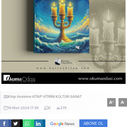
Kitap İnceleme
KİTAP VİTRİNİ
KÜLTÜR-SANAT
A
A
+
-
19 Mart 2024 17:39
0
279
ABONE OL