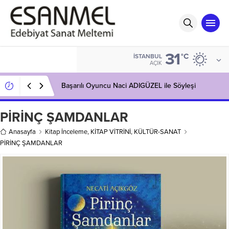
31
°C
İSTANBUL
AÇIK
Başarılı Oyuncu Naci ADIGÜZEL ile Söyleşi
PİRİNÇ ŞAMDANLAR
Anasayfa
Kitap İnceleme
,
KİTAP VİTRİNİ
,
KÜLTÜR-SANAT
PİRİNÇ ŞAMDANLAR