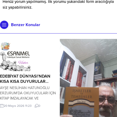
Henüz yorum yapılmamış. İlk yorumu yukarıdaki form aracılığıyla
siz yapabilirsiniz.
Benzer Konular
EDEBİYAT DÜNYASI’NDAN
KISA KISA DUYURULAR…
AYŞE NESLİHAN HATUNOĞLU
ERZURUM’DA OKUYUCULARI İÇİN
KİTAP İMZALAYACAK VE
SÖYLEŞİDE BULUNACAK… KERİM
20 Mayıs 2026 11:23
0
ÖZBEKLER GAZETECİ-YAZAR-ŞAİR
19 Mayıs 2026 Salı günü,