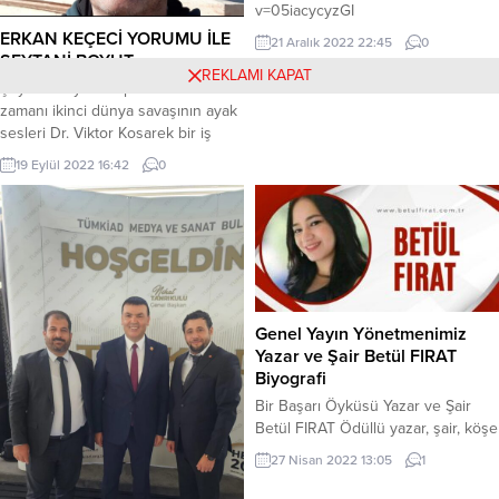
v=05iacycyzGI
ERKAN KEÇECİ YORUMU İLE
21 Aralık 2022 22:45
0
ŞEYTANİ BOYUT
REKLAMI KAPAT
Şeytani Boyut Kitap Yorumu Yorum
zamanı ikinci dünya savaşının ayak
sesleri Dr. Viktor Kosarek bir iş
teklifi alır çekoslovakya gelir bir
19 Eylül 2022 16:42
0
katil insanları türlü işkencelerle
öldürür eski bir şato tımarhane
hastanesi yapılır orta avrupanın en
tehlikeli hastaları vardır hastalara
şeytanın altılısı diyorlar not
mekanlar ve yerler gerçekten var
orta avrupa...
Genel Yayın Yönetmenimiz
Yazar ve Şair Betül FIRAT
Biyografi
Bir Başarı Öyküsü Yazar ve Şair
Betül FIRAT Ödüllü yazar, şair, köşe
yazarı ve güfte yazarı. 18 kitap, 54
27 Nisan 2022 13:05
1
güfte-şarkı sözü ve 200 üzerinde
köşe yazısı eseri bulunmakta. 11