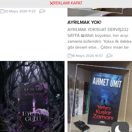
KİTAP İMZALAYACAK VE
REKLAMI KAPAT
SÖYLEŞİDE BULUNACAK… KERİM
20 Mayıs 2026 11:23
0
ÖZBEKLER GAZETECİ-YAZAR-ŞAİR
19 Mayıs 2026 Salı günü,
AYRILMAK YOK!
saat.14.00’de;Dadaş İbrahim Erkal
AYRILMAK YOK!SUAT DERVİŞ232
Kültür Merkezi-Muratpaşa, Erzincan
SAYFA 📖Allah büyüktür, her acıyı
Kapı Sokak Yakutiye-Erzurum
zamanla küllendirir. Yoksa ilk dakika
adresinde, yazar Ayşe Neslihan
gibi devam etse… Çıldırır insan be
Hatunoğlu ”Erzurum Nasıl
yahu!.. ⚡️İşlemediği bir suç
Doğunun Parisi Oldu” isimli kitabını
18 Mayıs 2026 10:57
0
yüzünden 15 yıl hapis cezası alan
okuyucuları için imzalayacak ve
İhsan, mahpulusluğunun 3.yılında
söyleşide bulunacaktır. İsteyen
Ankara’dan İstanbul’a, başka bir
herkes bu etkinliği...
hapishaneye nakledilirken, içinde
bulunduğu tren kaza yapar.
Kazadan hemen önce yemek
yiyebilmesi için kollarındaki...