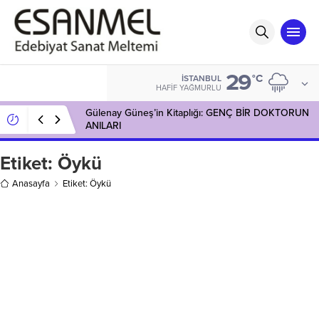
29
°C
İSTANBUL
HAFIF YAĞMURLU
Gülenay Güneş’in Kitaplığı: GENÇ BİR DOKTORUN
ANILARI
Etiket:
Öykü
Anasayfa
Etiket: Öykü