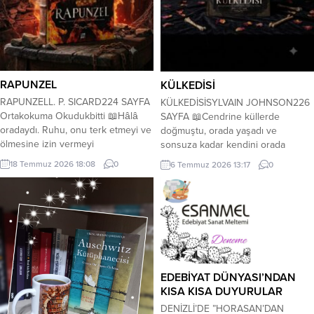
RAPUNZEL
KÜLKEDİSİ
RAPUNZELL. P. SICARD224 SAYFA
KÜLKEDİSİSYLVAIN JOHNSON226
Ortakokuma Okudukbitti 📖Hâlâ
SAYFA 📖Cendrine küllerde
oradaydı. Ruhu, onu terk etmeyi ve
doğmuştu, orada yaşadı ve
ölmesine izin vermeyi
sonsuza kadar kendini orada
reddediyordu. 🔥 Yıllar önce
kaybetti. ♨️Üvey anne Carmen,
18 Temmuz 2026 18:08
0
6 Temmuz 2026 13:17
0
esrarengiz bir yangında yok olan,
üvey kız kardeşler Anastasia ile
aslında bir akıl hastanesi olsada
Annabelle ve kızına yapılanlara asla
yetimhane olarak bilinen bir enkaz.
ses etmeyen bir baba. Bu
Bu enkazı incelemek, kendilerince
zalimlerin yanında yaşamaya
yangının izlerini takip ederek
mahkum edilmiş masum bir kız.
sebebini ortaya çıkarmak isteyen
Cendrine. ♨️Üvey annesi tarafından
üç meraklı genç....
krematoryumunun bodrumunda
adeta bir esir hayatı...
EDEBİYAT DÜNYASI’NDAN
KISA KISA DUYURULAR
DENİZLİ’DE ”HORASAN’DAN