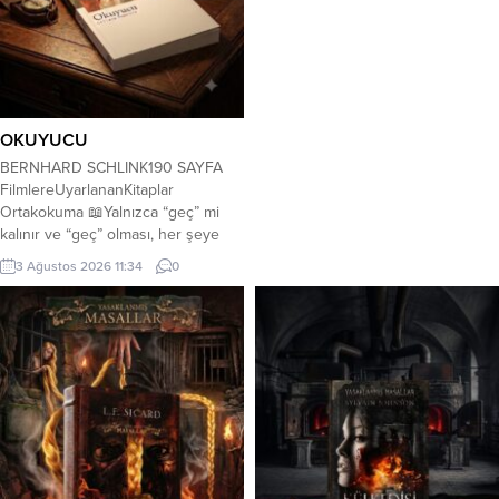
OKUYUCU
BERNHARD SCHLINK190 SAYFA
FilmlereUyarlananKitaplar
Ortakokuma 📖Yalnızca “geç” mi
kalınır ve “geç” olması, her şeye
karşın “hiç” olmamasından daha mı
3 Ağustos 2026 11:34
0
iyidir? ‼️II. Dünya Savaşı sonrası
Almanya’sı, tarih 1950’lerin sonları.
15 yaşındaki lise öğrencisi Michael
Berg, okuldan eve döndüĝü bir
gün rahatsızlanır. Hanna Schmitz
adında bir kadın yardım eder genç
Michael’e. Ardından...