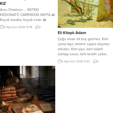
KIZ
Arzu Ortaören … SİSTEKİ
KIZDONATO CARRISI336 SAYFA 📖
Küçük kasaba, büyük sırlar. 📖
Küçük bir İtalyan kasabası.Kayıp bir
6 Ağustos 2026 13:18
0
genç kız.Manipulatör bir ajan… ♨️
Eli Kitaplı Adam
Gözlerden uzak ve sislerle kaplı bir
Çoğu insan eli boş gezmez. Kimi
dağ kasabası olan Avechot’ta, Noel
çanta taşır, kiminin sigara düşmez
günü 16 yaşındaki Anna Lou isimli
elinden. Kimi şişe, kimi kadeh
bir genç kız aniden kaybolur. Olayı
tutmayı sever, kimi tesbih çeker,
çözmek için kasabaya oldukça
kimi zincir sallar. Ben, elimde kitap
popüler bir...
4 Ağustos 2026 11:22
0
olmadan sokağa çıkamam, bir yere
gidemem. Parkta otururken, otobüs
beklerken boş durmam, etrafıma
aval aval bakmam, kitabımı açıp
okurum. Yanımda kitap olmadığı
zaman...