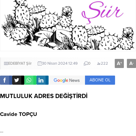
A
A
+
-
EDEBİYAT
Şiir
30 Nisan 2024 12:49
0
222
ABONE OL
MUTLULUK ADRES DEĞİŞTİRDİ
Cavide TOPÇU
…