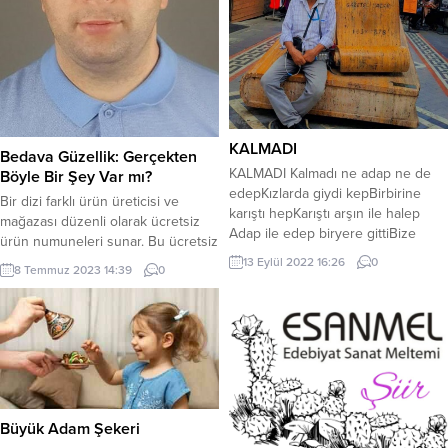
KALMADI
Bedava Güzellik: Gerçekten
KALMADI Kalmadı ne adap ne de
Böyle Bir Şey Var mı?
edepKızlarda giydi kepBirbirine
Bir dizi farklı ürün üreticisi ve
karıştı hepKarıştı arşın ile halep
mağazası düzenli olarak ücretsiz
Adap ile edep biryere gittiBize
ürün numuneleri sunar. Bu ücretsiz
bıraktı yüzsüz kardeşiniAdapsızlık
örneklere genellikle ücretsiz
13 Eylül 2022 16:26
0
8 Temmuz 2023 14:39
0
ve edepsizlik aldı yeriniYüzsüzlük
örnekler de denir. Freebies, tüm
zaten başını gitti Medeniyetin kalan
farklı boyut, şekil ve stillerde gelir
tek dişiİnsanlığı yedi bitirdiÇekmedi
ve bir dizi farklı ürünü içerme
kırılan eliniSevdi medeniyet
eğilimindedir. Muhtemelen tıpkı
terbiyesizliği Ne küçük büyüğünü
sizin gibi bedava şeyleri yeni
tanıyorNede büyük küçüğünü
öğrenenler, bedava güzellik
tanıyorMedeniyet herkesi
hediyeleri almanın gerçekten
tırmalıyorSevgililer yolda bir...
mümkün...
Büyük Adam Şekeri