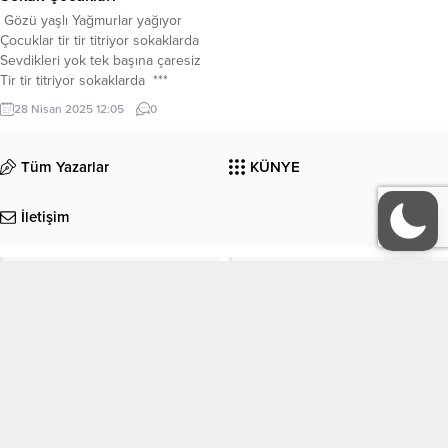
Gözü yaşlı Yağmurlar yağıyor
Çocuklar tir tir titriyor sokaklarda
Sevdikleri yok tek başına çaresiz
Tir tir titriyor sokaklarda ***
Sığınacak bir liman arıyorlar
28 Nisan 2025 12:05
0
sabahlara Kadar Gözlerinde
endişe yüreğinde huzursuzluk
Çaresizlik içinde kıvranıyor sokak
Tüm Yazarlar
KÜNYE
çocukları Sabahlara kadar
sığınacak bir liman Arıyorlar ***
İletişim
Mutlu olan insanlara bakıp h
üzünlü Gözyaşları süzülüyor
yüreklerinde ...
EDEBİYAT
KÜLTÜR-SANAT
Köşe Yazıları
Manşet
ORGANİZASYONLAR
GALERİ
Gazete Manşetleri
Sitene Ekle