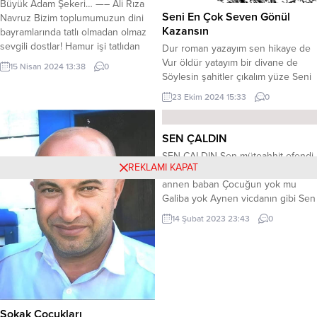
Büyük Adam Şekeri… —– Ali Rıza
Seni En Çok Seven Gönül
Navruz Bizim toplumumuzun dini
Kazansın
bayramlarında tatlı olmadan olmaz
sevgili dostlar! Hamur işi tatlıdan
Dur roman yazayım sen hikaye de
olmasa da şeker denen tatlı
Vur öldür yatayım bir divane de
15 Nisan 2024 13:38
0
mutlaka bulunur evlerimizde
Söylesin şahitler çıkalım yüze Seni
misafire ikram için. Tabii ki bizim
en çok seven gönül kazansın ***
23 Ekim 2024 15:33
0
evde de bu bayramda dostlara
Divane geçtiğim yollar söylesin
ikram için şeker bulunduruldu.
Gözlerimden akan yaşlar söylesin
Gözlemlediğim kadarıyla bazı aileler
Sor kanadı kırık kuşlar söylesin
SEN ÇALDIN
şeker alırken iki cins...
Seni en çok seven gönül kazansın
SEN ÇALDIN Sen müteahhit efendi
*** Ateş yaktığını irşad eylemez
REKLAMI KAPAT
Senin vicdanın yok mu Senin
Sırrını açanı hiç...
annen baban Çocuğun yok mu
Galiba yok Aynen vicdanın gibi Sen
betonu demiri çalmadın Sen benim
14 Şubat 2023 23:43
0
annemi babamı Vede benim
geleceğimi çaldın O çaldığın
paraları Çocuklarına ve eşine Sen
nasıl yedireceksin Benim başıma
yıkılan Senin yaptığın ev Benim
başıma gelenler...
Sokak Çocukları