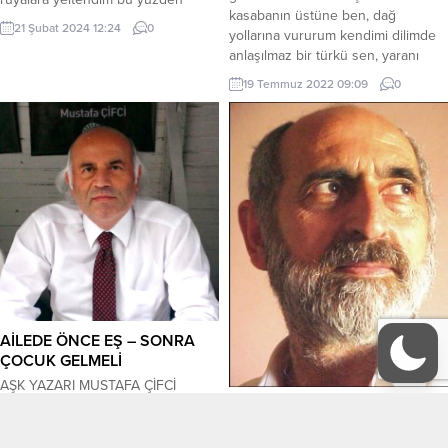
kasabanın üstüne ben, dağ
hoyratça, En dingin kuytularda
21 Şubat 2024 12:24
0
yollarına vururum kendimi dilimde
yıllandı yitmişliğim, Ruh ve kolera…
anlaşılmaz bir türkü sen, yaranı
Kenetlendim peyder pey
deşersin hançeriyle eski sevgilinin
aylaklığıma Dolambaçlı yollara vura
19 Temmuz 2022 09:09
0
Öner Fikri
vura kendimi Bir hasret vakti, Gel
aklını bırak saf kuyularıma.
Zindanımda bul aydınlığını aşkın.
Elma, bıçak ve doğranmış
parmaklar...
AİLEDE ÖNCE EŞ – SONRA
ÇOCUK GELMELİ
AŞK YAZARI MUSTAFA ÇİFCİ
TATSIZ HATIRLAR
AİLEDE ÖNCE EŞ – SONRA
ÇOCUK GELMELİ Mutluluğun
Yazdıklarım… Yazdıklarım hep tatsız
kaynağı evde başlar Aile sevginiz