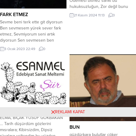
Ödemesi bitmez sanki bu
hukuksuzluğun, Zor değil bunu
anlamak; Lakin steteskop bozuk
FARK ETMEZ
21 Kasım 2024 11:13
0
düzen. Eziliyor böcek ayak ucuyla,
Sevme beni terk ette git diyorsun
Çığırtkan acılarıma dilin suskun.
Ben sevmesem yürek sever fark
Kalp atmıyor gibi atıyor, Helallik
etmez, Sevmiyorum seni artık
istiyor gece öldürürken. İlk aktarma
diyorsun Sen sevmesen ben
istasyonunda , Aktardığım kadarını
severim fark etmez. Bana artık
bırakıp sana , İnmeliydim
3 Ocak 2023 22:49
0
canım deme diyorsun Ben
vagondan....
demesem gönlüm diyor fark etmez,
Bana şiir güfte yazma diyorsun Ben
yazmasam gözler yazar fark etmez.
Bekleme yolumu gelmem diyorsun
Sen gelmesen...
ELMA, BIÇAK
REKLAMI KAPAT
ELMA, BIÇAK YUSUF GÖKBAKAN
… Tarih düşürdüm gözlerini
BUN
mısralara; Kibirsizdim, Dipsiz
güzdürkara bulutlar çöker
rüyalara yeltendim bu yüzden