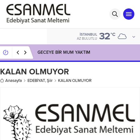
32
°C
İSTANBUL
AZ BULUTLU
GECEYE BİR MUM YAKTIM
KALAN OLMUYOR
Anasayfa
EDEBİYAT
,
Şiir
KALAN OLMUYOR