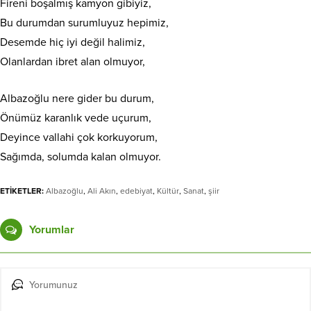
Fireni boşalmış kamyon gibiyiz,
Bu durumdan surumluyuz hepimiz,
Desemde hiç iyi değil halimiz,
Olanlardan ibret alan olmuyor,
Albazoğlu nere gider bu durum,
Önümüz karanlık vede uçurum,
Deyince vallahi çok korkuyorum,
Sağımda, solumda kalan olmuyor.
ETİKETLER:
Albazoğlu
,
Ali Akın
,
edebiyat
,
Kültür
,
Sanat
,
şiir
Yorumlar