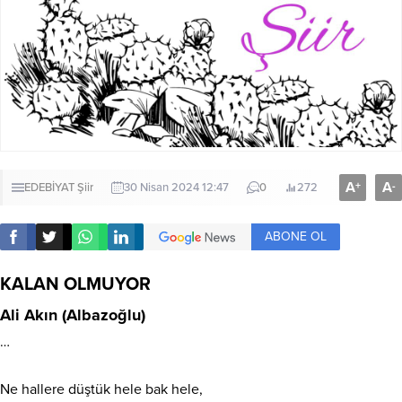
A
A
+
-
EDEBİYAT
Şiir
30 Nisan 2024 12:47
0
272
ABONE OL
KALAN OLMUYOR
Ali Akın (Albazoğlu)
…
Ne hallere düştük hele bak hele,