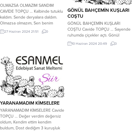
OLMAZSA OLMAZIM SANDIM
GÖNÜL BAHÇEMİN KUŞLARI
CAVİDE TOPÇU … Kalbinde tutuklu
COŞTU
kaldım. Sende deryalara daldım.
Olmazsa olmazım, Sen benim
GÖNÜL BAHÇEMİN KUŞLARI
vazgeçilmezim. **** Çok ağır abisin,
COŞTU Cavide TOPÇU … Sayende
27 Haziran 2024 21:51
0
Vaz geçişlerimde gider gelirsin,
ruhumda çiçekler açtı. Gönül
Seninle karma kaşık hislerim , derin
bahçemin kuşları coştu, Nere
10 Haziran 2024 20:49
0
duygular içindeyim. **** Seninle
baksam mevsim hep bahar,
sonumuz ne olur bilinmez, Kadere
Ruhumu sevgin sarar. **** Gül
boyun eğilmez, Uyum olmayan
bahçem oldun bir an Dermanım,
yerde durulmaz, Sevsende
çarem olmuştun her zaman Benim
arkasından gidilmez. ****...
vaz geçilmezİm oluverdin
Mutluluğumun sebebi diyebildin
**** Yazdığın mektuplar ruhumu
okşar. Her halin buram buram...
YARANAMADIM KİMSELERE
YARANAMADIM KİMSELERE Cavide
TOPÇU … Değer verdim değersiz
oldum, Kendim ettim kendim
buldum, Dost dediğım 3 kuruşluk