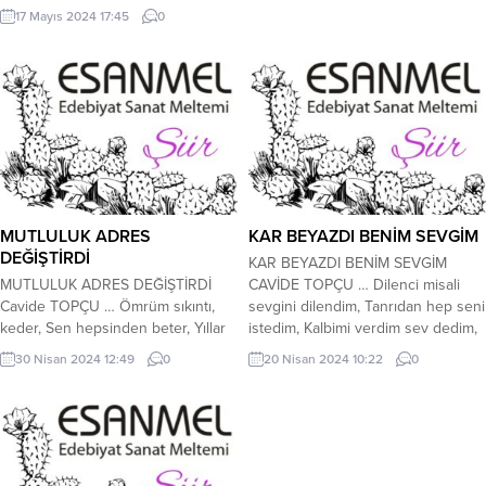
menfaat için sattı, Demekki insanlık
17 Mayıs 2024 17:45
0
bu yüzden battı. **** Sır verirsin
dedikodu mezesi yapar, Kişiliğini
yerle bir eder, Güvenilir notuna
sıfırı ekler, İnsanım diye gezer. ****
İnsan oğlu çiğ süt emmiş derler,
Yanar,döner...
MUTLULUK ADRES
KAR BEYAZDI BENİM SEVGİM
DEĞİŞTİRDİ
KAR BEYAZDI BENİM SEVGİM
MUTLULUK ADRES DEĞİŞTİRDİ
CAVİDE TOPÇU … Dilenci misali
Cavide TOPÇU … Ömrüm sıkıntı,
sevgini dilendim, Tanrıdan hep seni
keder, Sen hepsinden beter, Yıllar
istedim, Kalbimi verdim sev dedim,
zalim oldu, Gülken acımadan
Yarala paramparça yap demedim.
30 Nisan 2024 12:49
0
20 Nisan 2024 10:22
0
soldurdu. **** Karbeyaz olan kalbim,
**** Kar beyazdı benim sevgim,
Hep göz yaşı doldu, Bakışımda
Sendin benim dengim, Uzaktın hep
güzellik olsada, Gönül bağım kışa
bana, Derya olan sevgimi öldür
döndü, **** Mutluluk adres
demedim, yaşat istedim. ****
değiştirdi. Gönül hanemde fırtınalar
Yaramaz dediler, değmez dediler,
esti, Rüzgar gibi gelip geçtin.
Kalbimi bilmediler, dinlemediler,