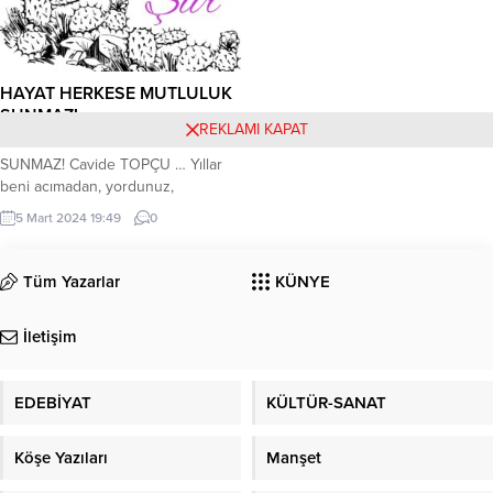
Hüzünleri bırakıp gittin. ****
Bir...
İstemem...
HAYAT HERKESE MUTLULUK
SUNMAZ!
REKLAMI KAPAT
HAYAT HERKESE MUTLULUK
SUNMAZ! Cavide TOPÇU … Yıllar
beni acımadan, yordunuz,
Kahkahayı alıp, hüznü koydunuz,
5 Mart 2024 19:49
0
Beni benden alıp, kederlere
saldınız, Bir parça mutluluğu çok
gördünüz. **** İmkansız aşkı yaşar
Tüm Yazarlar
KÜNYE
oldum. Yaralı gönlümün tesellisi
yoktu, Ömür geçti, suçlusu çoktu,
İletişim
Gözlerimde hep gözyaşı doldu. ****
Kader de ne dersen de, Sen
nerde...
EDEBİYAT
KÜLTÜR-SANAT
Köşe Yazıları
Manşet