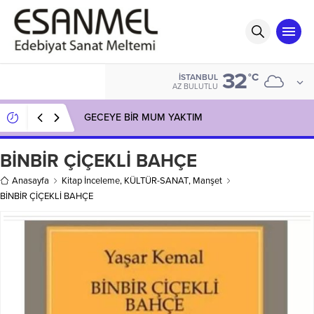
32
°C
İSTANBUL
AZ BULUTLU
GECEYE BİR MUM YAKTIM
BİNBİR ÇİÇEKLİ BAHÇE
Anasayfa
Kitap İnceleme
,
KÜLTÜR-SANAT
,
Manşet
BİNBİR ÇİÇEKLİ BAHÇE