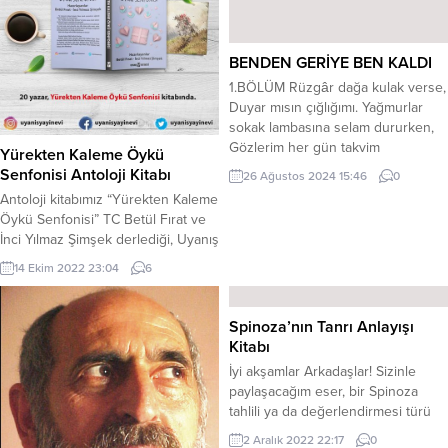
BENDEN GERİYE BEN KALDI
1.BÖLÜM Rüzgâr dağa kulak verse,
Duyar mısın çığlığımı. Yağmurlar
sokak lambasına selam dururken,
Gözlerim her gün takvim
Yürekten Kaleme Öykü
yaprağında. Bilmez misin ki, Gönül
Senfonisi Antoloji Kitabı
26 Ağustos 2024 15:46
0
Dağı yıkıldı. İçinde bir ben , benden
Antoloji kitabımız “Yürekten Kaleme
de ben kaldı. 2. Bölüm Gurbetin
Öykü Senfonisi” TC Betül Fırat ve
kapısı nerede ? İki çift gözün
İnci Yılmaz Şimşek derlediği, Uyanış
arkada bıraktığı, senin yüreğin…
Yayınevi Ahmet Bilgehan Arıkan
Son ifadesini sunarken şarap
14 Ekim 2022 23:04
6
işbirliği ile okurlarla buluşuyor “İyi
içerek,...
oyuncular bulmak kolaydır. Takım
olarak oynamalarını sağlamak başka
Spinoza’nın Tanrı Anlayışı
bir hikâye.” der, Casey Stengel.
Kitabı
İşte; “Yürekten Kaleme Öykü
İyi akşamlar Arkadaşlar! Sizinle
Senfonisi” de takım oyunu misali,
paylaşacağım eser, bir Spinoza
birbirinden kıymetli yazar ve...
tahlili ya da değerlendirmesi türü
bir eser. Hem güvendiğim bir
2 Aralık 2022 22:17
0