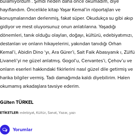
bulamıyordum . Şimdi neden daha önce okumadım, diye
hayıflandım. Öncelikle kitap Yaşar Kemal’in röportajları ve
konuşmalarından derlenmiş, fakat süper. Okudukça su gibi akıp
gidiyor ve mest oluyorsunuz onun anlatılarına. Yaşadığı
dönemleri, tanık olduğu olayları, doğayı, kültürü, edebiyatımızı,
destanları ve onların hikayelerini, yakından tanıdığı Orhan
Kemal’i, Abidin Dino ‘yı, Ara Gürer’i, Sait Faik Abasıyanık ı, Zülfü
Livaneli’yi ne güzel anlatmış. Gogol’u, Cervantes’i, Çehov’u ve
onların eserleri hakkındaki fikirlerini nasıl güzel dile getirmiş ve
harika bilgiler vermiş. Tadı damağımda kaldı diyebilirim. Halen
okumamış arkadaşlara tavsiye ederim.
Gülten TÜRKEL
ETİKETLER:
edebiyat
,
Kültür
,
Sanat
,
Yazar
,
yazı
Yorumlar