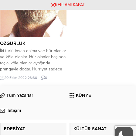
yayınevinden ve hem de güçlü bir
REKLAMI KAPAT
kalemden çıkmış bir eser. Önce bir
iki şey söylemek istiyorum.
Spinoza, güya aforoz edildiği
anlayış ve/veya zihniyet tarafından
değerlendirilirse bir ateist, Hristiyan
dünyanın bir kısmı tarafından...
ÖZGÜRLÜK
İki türlü insan daima var: hür olanlar
ve köle olanlar. Hür olanlar başında
taçla, köle olanlar ayağında
prangayla doğar. Hürriyet sadece
başında taçla doğanlar için var. Ve
20 Ekim 2022 23:30
0
tüm savaşlar daima tek cephede
baştaki taç içindir. Daha doğrusu
savaşlar bir avuç bahtiyarın,
Tüm Yazarlar
KÜNYE
milyonlarca bedbahtın köleliği
içindir. Köleler de hürriyet için
İletişim
tepinirler...
EDEBİYAT
KÜLTÜR-SANAT