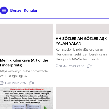
Benzer Konular
AH SÖZLER AH GÖZLER AŞK
YALAN YALAN
Kor ateşler içinde düşlere salan
Her damlası zehir zemberek çalan
Hangi gök MAVİsi hangi renk
Memik Kibarkaya (Art of the
boyan Ah sözler ah gözler aşk
Fingerprints)
31 Mart 2023 22:59
0
yalan yalan * Kuşlarda göçebe
https://www.youtube.com/watch?
mevsime dalan Hangi limandasın
v=SBQQgMHgICQ
hangi renk kalan Ellerimde demet
1 Ekim 2022 21:15
0
sarıya çalan Ah sözler ah gözler
aşk yalan yalan * Özlemek
ölmekten betermiş yılan Düşün...