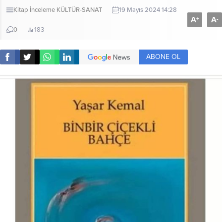
Kitap İnceleme
KÜLTÜR-SANAT
19 Mayıs 2024 14:28
A
A
+
-
0
183
ABONE OL