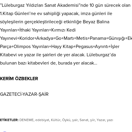
”Lüleburgaz Yıldızları Sanat Akademisi”nde 10 gün sürecek olan
1.Kitap Günleri’ne ev sahipliği yapacak, imza günleri ile
söyleşilerin gerçekleştirileceği etkinliğe Beyaz Balina
Yayınları+İthaki Yayınları+Kırmızı Kedi
Yayınevi+Koridor+Arkadya+Go+Martı+Metis+Panama+Günışığı+Ek
Parça+Olimpos Yayınları+Hayy Kitap+Pegasus+Ayrıntı+İşler
Kitabevi ve yazar ile şairleri de yer alacak. Lüleburgaz’da
bulunan bazı kitabevleri de, burada yer alacak…
KERİM ÖZBEKLER
GAZETECİ-YAZAR-ŞAİR
ETİKETLER:
DENEME
,
edebiyat
,
Kültür
,
Öykü
,
şair
,
Sanat
,
şiir
,
Yazar
,
yazı