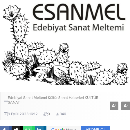
Edebiyat Sanat Meltemi Kültür Sanat Haberleri
KÜLTÜR-
SANAT
A
A
+
-
9 Eylül 2023 16:12
0
346
ABONE OL