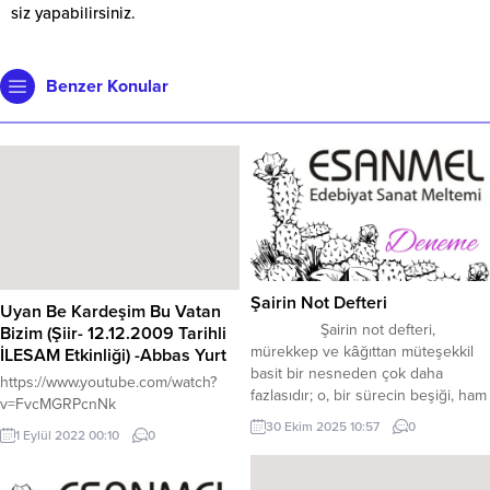
siz yapabilirsiniz.
Benzer Konular
Şairin Not Defteri
Uyan Be Kardeşim Bu Vatan
Şairin not defteri,
Bizim (Şiir- 12.12.2009 Tarihli
mürekkep ve kâğıttan müteşekkil
İLESAM Etkinliği) -Abbas Yurt
basit bir nesneden çok daha
https://www.youtube.com/watch?
fazlasıdır; o, bir sürecin beşiği, ham
v=FvcMGRPcnNk
fikirlerin laboratuvarı ve bir ruhun
30 Ekim 2025 10:57
0
1 Eylül 2022 00:10
0
en mahrem tanıklık odasıdır. Bir şiir
tamamlanıp okuyucunun karşısına
çıktığında, zarif bir forma kavuşmuş,