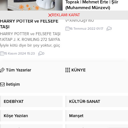
Toprak | Mehmet Erte | Şiir
yayınevleri veya çevirmenler...
(Muhammed Münzevi)
https://www.youtube.com/watch?
REKLAMI KAPAT
v=XNnUQgY1tiU
HARRY POTTER ve FELSEFE
TAŞI
16 Temmuz 2022 01:17
1
HARRY POTTER ve FELSEFE TAŞI
1.KİTAP J. K. ROWLING 272 SAYFA
İyiyle kötü diye bir şey yoktur, güç
vardır sadece, bir de o gücü elde
15 Kasım 2024 15:23
0
edemeyecek kadar zayıf olanlar…
Daha bir yaşındayken, en büyük
kara büyücü Lord Voldemort’un
Tüm Yazarlar
KÜNYE
saldırısında anne ve babasını
kaybeden Harry, teyzesi Petunia ve
İletişim
eniştesi Vernon tarafından...
EDEBİYAT
KÜLTÜR-SANAT
Köşe Yazıları
Manşet