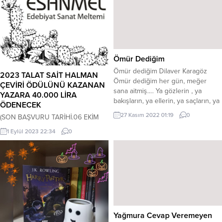
cilalanmış bir eserdir. Oysa o
eserin kökleri, not defterinin
dağınık sayfalarında,
karalamalarda,...
Ömür Dediğim
Ömür dediğim Dilaver Karagöz
2023 TALAT SAİT HALMAN
Ömür dediğim her gün, meğer
ÇEVİRİ ÖDÜLÜNÜ KAZANAN
sana aitmiş…. Ya gözlerin , ya
YAZARA 40.000 LİRA
bakışların, ya ellerin, ya saçların, ya
ÖDENECEK
sözlerin, ya da gülüşlerin… Bir gün
27 Kasım 2022 01:19
0
(SON BAŞVURU TARİHİ.06 EKİM
de benim olsun dedim,
2023 CUMA) Nitelikli edebiyat
ağlayışlarına teslim oldum. Henüz
1 Eylül 2023 22:34
0
çevirilerini desteklemek amacıyla,
Şair Dilaver Karagöz
dokuz yıl önce aramızdan ayrılan
Talât Sait Halman anısına başlatılan
”Talât Sait Halman Çeviri
Ödülü”nün 2023 yılı başvuruları 04
Eylül 2023–06 Ekim 2023 tarihleri
arasında kabul edilecek. BAŞVURU
KOŞULLARI; Talât Sait Halman
Yağmura Cevap Veremeyen
Çeviri Ödülü için başvurular,