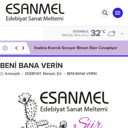
32
°C
İSTANBUL
PARÇALI BULUTLU
İnadına Kıvırcık Soruyor Birsen Eker Cevaplıyor
BENİ BANA VERİN
Anasayfa
EDEBİYAT
,
Manşet
,
Şiir
BENİ BANA VERİN