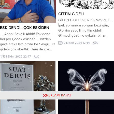
GİTTİN GİDELİ
GİTTİN GİDELİ ALİ RIZA NAVRUZ …
İpek yollarında yorgun bezirgân,
ESKİDENDİ…ÇOK ESKİDEN
Gibiyim sevgilim gittin gideli.
…. Ahhh! Sevgili Ahhh! Eskidendi
Girmedi gözüme uykular bir an,
herşey Çoook eskiden…. Bizden
Deliyim sevgilim gittin gideli.
30 Nisan 2024 12:44
0
geçti artık Hata bizde be Sevgili Biz
Gözümde gamzeler canlanır birden
gideni çok abarttık. Hem de çok…
Bu sevda gider mi, söyle bu
Eskisi gibi özlemiyorum
serden. Senden esen meltem
28 Ekim 2022 22:47
0
Özleyemiyorum ki Seni. Eskisi
ruhum sararken, Doluyum sevgilim
kadar aklımda değilsin ki
gittin gideli. Bilmem ne yandadır
Hatırlayamıyorum bile Seni. Eskisi
huzurun yolu. Şaşırdım doğrusu...
gibi zaten sevemem ki Eskisi gibi
diyorum Eskisi gibi. Sayende
Güvenmemeyi de öğrendim....
REKLAMI KAPAT