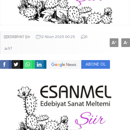
EDEBİYAT
Şiir
12 Nisan 2025 00:25
0
A
A
+
-
97
ABONE OL