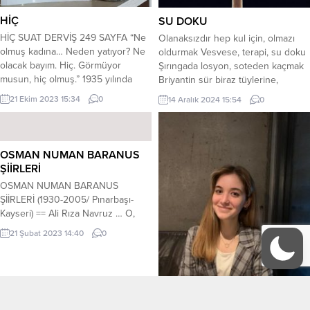
HİÇ
SU DOKU
HİÇ SUAT DERVİŞ 249 SAYFA “Ne
Olanaksızdır hep kul için, olmazı
olmuş kadına… Neden yatıyor? Ne
oldurmak Vesvese, terapi, su doku
olacak bayım. Hiç. Görmüyor
Şırıngada losyon, soteden kaçmak
musun, hiç olmuş.” 1935 yılında
Briyantin sür biraz tüylerine,
Cumhuriyet gazetesinde tefrika
parlasın; Ey gönülde, gönlünce
21 Ekim 2023 15:34
0
14 Aralık 2024 15:54
0
edilen, sonrasında 1939 yılında
çırpanan adsız kuş! Derman kaçağı
kitaplaşan “Hiç” Eylül ayında eşlik
var tüm damarlarda Umut
etti bize. Sevgili Azime ablam,
güvertesinde çatlak, Dipte batık
Emine ablam ve Özgün ile okuduk.
keşfi. Her şey alaturka Bu gece
OSMAN NUMAN BARANUS
Şimdi de yorum zamanı. Eşlik
ruhumda; Bu gece encamsız yine
ŞİİRLERİ
ettiğiniz için...
uyku. Kıyassız bir sevme...
OSMAN NUMAN BARANUS
ŞİİRLERİ (1930-2005/ Pınarbaşı-
Kayseri) == Ali Rıza Navruz … O,
yeri geldiğinde aydınlığın bütün
21 Şubat 2023 14:40
0
suçlarını kalbinde taşıyan, yeri
geldiğinde de karanlık gündüzün
üzerinde yaşayan bir şairimizdir.
Bütün yuvalardan kovulan yaban
güvercini oluşu da ayrı bir meziyeti