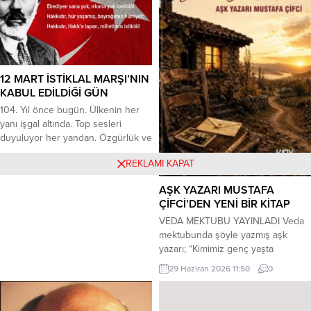
günden itibaren ses getiren,
anlatım tekniği ve cesur tavrıyla
Türk Edebiyatında...
12 MART İSTİKLAL MARŞI’NIN
KABUL EDİLDİĞİ GÜN
104. Yıl önce bugün. Ülkenin her
yanı işgal altında. Top sesleri
duyuluyor her yandan. Özgürlük ve
bağımsızlık için bir savaş başlamış.
14 Mart 2025 12:36
0
REKLAMI KAPAT
” “Korkma!” diye bir ses yükseliyor
TBMM’de. ” “Korkma! Sönmez bu
AŞK YAZARI MUSTAFA
şafaklarda yüzen alsancak”
ÇİFCİ’DEN YENİ BİR KİTAP
.TBMM’den yükselen bu ses dalga
VEDA MEKTUBU YAYINLADI Veda
dalga yayılıyor ülkenin her
mektubunda şöyle yazmış aşk
köşesine. Yıllardır yenilmiş,
yazarı; “Kimimiz genç yaşta
dağılmış, bitkin, yorgun,...
annesini, kimimiz hayatın dayanağı
29 Haziran 2026 11:50
0
olan babasını kaybetti. Kimimiz
eşini, çocuğunu, sevgilisini
kaybetti. Kimimiz ise hayatını