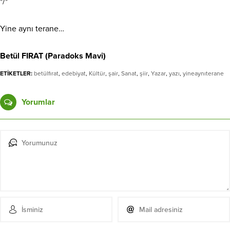
*/*
Yine aynı terane…
Betül FIRAT (Paradoks Mavi)
ETİKETLER:
betülfırat
,
edebiyat
,
Kültür
,
şair
,
Sanat
,
şiir
,
Yazar
,
yazı
,
yineaynıterane
Yorumlar