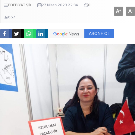
EDEBİYAT
Şiir
27 Nisan 2023 22:34
0
A
A
+
-
657
ABONE OL