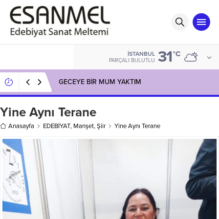
31
°C
İSTANBUL
PARÇALI BULUTLU
GECEYE BİR MUM YAKTIM
Yine Aynı Terane
Anasayfa
EDEBİYAT
,
Manşet
,
Şiir
Yine Aynı Terane