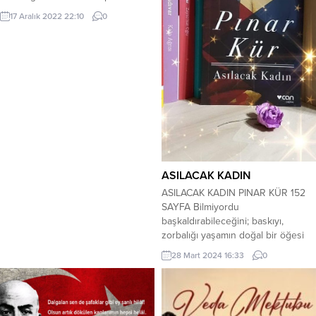
küçük bir çanta ile bir yere
17 Aralık 2022 22:10
0
giderken ya da bir yerlerden
gelirken görürdü. Her seferinde
“Hayırdır Bizim Oğlan ne
yapıyorsun?” diye sorardı. Ben de
“Taşınıyorum” derdim. Yengem ile
aynı yıl kızanlarıydık. O bana...
ASILACAK KADIN
ASILACAK KADIN PINAR KÜR 152
SAYFA Bilmiyordu
başkaldırabileceğini; baskıyı,
zorbalığı yaşamın doğal bir öğesi
bellemişti. Bu baskıyı erkeklerin
28 Mart 2024 16:33
0
kurması, her bakımdan kurması da
doğaldı onun için. Çünkü güçlü
olan onlardı; hep başta olan, her
şeye egemen olan. Yayımlandığı ilk