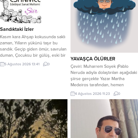
dünyaya geldim. Meslek hayatıma
Veteriner Sağlık Teknisyeni olarak
başladım. Eğitim hayatım boyunca
kendimi geliştirmeyi hiçbir zaman
bırakmadım. Laborant ve Veteriner
Sandıktaki İzler
Sağlık,...
Kasım kara ​Ahşap kokusunda saklı
zaman, Yılların yükünü taşır bu
sandık. Geçip giden ömür, savrulan
duman, Çocuksu bir gülüş, eski bir
YAVAŞÇA ÖLÜRLER
tanıdık. ​Kapağı açılır sessiz ve
5 Ağustos 2026 13:41
0
Çeviri: Muharrem Soyek (Pablo
derin, Dökülür odaya geçmişin
Neruda adıyla dolaştırılan aşağıdaki
sesi. Kimi zaman hüzün, kimi zaman
şiirse gerçekte Yazar Martha
sevinç, Sarartılmış kâğıt, ilk aşk
Medeiros tarafından, hemen
nefesi. ​Yaşlılık dediğin kırışık değil,
hemen aynı dizelerle yazılmış “A
Biriktirilen o hazine sadece....
4 Ağustos 2026 11:23
0
Morte Devagar” (Yavaşça Ölmeye
Doğru) başlıklı Portekizce bir şiirdir.
Neruda Vakfı da itirazlar üzerine
Pablo Neruda’nın böyle bir şiiri
olmadığını onaylamıştır.)*DİE
SLOWLY (Martha Medeiros) He who
becomes the slave of...