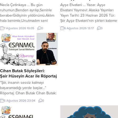
Necla Çetinkaya … Bu gün
Ayşe Elvatani … Yazar: Ayşe
ruhumun,Benden ayrılıp,Seninle
Elvatani Yayınevi: Alaska Yayınları
beraberGidişinin yıldönümü.Aklım
Yayın Tarihi: 23 Haziran 2026 Tür:
hala benimle,Unutmadım seni
Şiir Ayşe Elvatani’nin şiirleri kaleme
ben.Unutamadım…Bıraktığın
alırken hangi duygularla yola
7 Ağustos 2026 10:05
0
6 Ağustos 2026 13:17
0
yerdeyim.Aynı şehir,Aynı
çıktığını ve “Muhayyel Hissiyat”ın
sokak,Aynı evdeyim.Geceye bir
nasıl bir gönül yolculuğu olduğunu
mum yaktım,Titrek alevinde sen…
anlatıyor. Yazar, şiirlerin birer hayal
Karanlıkta kalmış,Yıkık dökük birkaç
ürünü değil; yaşanmışlıkların,
anı,Radyodaki şarkı,Ve içimdeki
duaların ve içsel sorgulamaların bir
sızı,Zorluyor zamanı…Nerdesin
yansıması olduğunu vurguluyor.
bilmiyorum,Artık;Kadehim bana
Okuyucuya,...
yoldaşŞerefine içiyorum
Cihan Butak Söyleşileri:
sevgili,Gözlerimde
Şair Hüseyin Acar ile Röportaj
yaş.Kederdeyim,yastayımBiliyorsun.Ayrılığımızın
“Şiir, insanın sessiz kalmayı
yıldönümü,İkimize deKutlu olsun…
başaramadığı yerde başlar…”
Röportaj: Cihan Butak Cihan Butak:
Eser sahibi kimdir? Sizi yakından
5 Ağustos 2026 23:04
0
tanıyabilir miyiz? Hüseyin Acar: Ben
Hüseyin Acar. 1986 yılında
Diyarbakır’ın Çınar ilçesinde