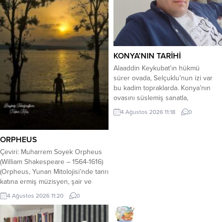
KONYA’NIN TARİHİ
Alaaddin Keykubat’ın hükmü
sürer ovada, Selçuklu’nun izi var
bu kadim topraklarda. Konya’nın
ovasını süslemiş sanatla,
Gönüllerde yaşar adı, kalmış bir
4 Ağustos 2026 11:18
0
hatırayla. Selçuklu’nun nakışı
taşlara vurmuş, Gönülden gönüle
sevgi yolu kurulmuş. Alaaddin’in
ORPHEUS
köşkünde yankılanır ses, Konya’nın
Çeviri: Muharrem Soyek Orpheus
aşkı bitmez, alsa da son nefes.
(William Shakespeare – 1564-1616)
Yeşile bürünür Meram’ın bağı,
(Orpheus, Yunan Mitolojisi’nde tanrı
Dostlukla beslenir bu güzel ocağı.
katına ermiş müzisyen, şair ve
Karatay’ın...
kâhin…) Orpheus with his lute
4 Ağustos 2026 11:20
0
made trees And the mountain tops
that freeze Bow themselves when
he did sing: To his music plants