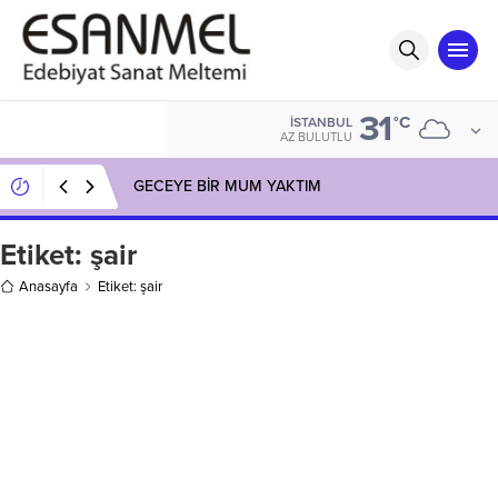
31
°C
İSTANBUL
AZ BULUTLU
GECEYE BİR MUM YAKTIM
Etiket:
şair
Anasayfa
Etiket: şair