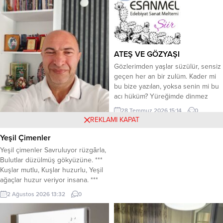
and flowers Ever sprung; as sun
and showers There had...
ATEŞ VE GÖZYAŞI
Gözlerimden yaşlar süzülür, sensiz
geçen her an bir zulüm. Kader mi
bu bize yazılan, yoksa senin mi bu
acı hüküm? Yüreğimde dinmez
fırtınalar nefesim sanki bir ölüm
28 Temmuz 2026 15:14
0
Böyle mi olmalıydı sonumuz,
REKLAMI KAPAT
kederle solmuş bir gül gibi *** Bir
tebessüm göstermeden, neden
Yeşil Çimenler
ayrılıyorsun benden? Söyle hiç mi
​Yeşil çimenler Savruluyor rüzgârla,
kalbin sızlamadı, söyle zalim...
Bulutlar düzülmüş gökyüzüne. *** ​
Kuşlar mutlu, Kuşlar huzurlu, Yeşil
ağaçlar huzur veriyor insana. *** ​
Küçük bahçeli ev beliriyor
2 Ağustos 2026 13:32
0
Yeşillikler arasında, aşağıda. ​Beni
benden alıp götüren Leylek
yuvaları, Meyve ağaçları… *** ​