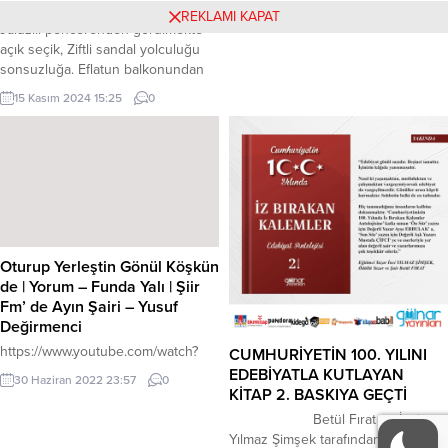
Olası taş mezar. Sevmenin iskeleti.
REKLAMI KAPAT
Jaluzili pencerenden görülmekte
açık seçik, Ziftli sandal yolculuğu
sonsuzluğa. Eflatun balkonundan
gülüşün eşlik edecek Billur bakışlı
15 Kasım 2024 15:25
0
bir şairin son mısralarına. Açılır bir
kapı elbet kapanırken diğeri
Benden önce kapı kaçar karanlığın
on ikisine. Siyah pantolonlu
çocuklar bakar kapı aralığından
Yamaları umut dikili . Yırtıklarımı
gizlercesine....
Oturup Yerleştin Gönül Köşkün
de | Yorum – Funda Yalı | Şiir
Fm’ de Ayın Şairi – Yusuf
Değirmenci
https://www.youtube.com/watch?
CUMHURİYETİN 100. YILINI
v=fgxqBqLXInY
EDEBİYATLA KUTLAYAN
30 Haziran 2022 23:57
0
KİTAP 2. BASKIYA GEÇTİ
Betül Fırat ve İnci
Yılmaz Şimşek tarafından derlenen