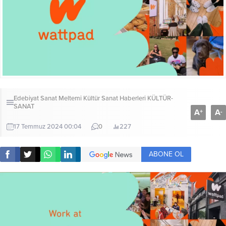
Edebiyat Sanat Meltemi Kültür Sanat Haberleri
KÜLTÜR-
SANAT
A
A
+
-
17 Temmuz 2024 00:04
0
227
ABONE OL