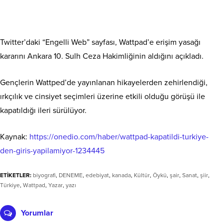
Twitter’daki “Engelli Web” sayfası, Wattpad’e erişim yasağı
kararını Ankara 10. Sulh Ceza Hakimliğinin aldığını açıkladı.
Gençlerin Wattped’de yayınlanan hikayelerden zehirlendiği,
ırkçılık ve cinsiyet seçimleri üzerine etkili olduğu görüşü ile
kapatıldığı ileri sürülüyor.
Kaynak:
https://onedio.com/haber/wattpad-kapatildi-turkiye-
den-giris-yapilamiyor-1234445
ETİKETLER:
biyografi
,
DENEME
,
edebiyat
,
kanada
,
Kültür
,
Öykü
,
şair
,
Sanat
,
şiir
,
Türkiye
,
Wattpad
,
Yazar
,
yazı
Yorumlar