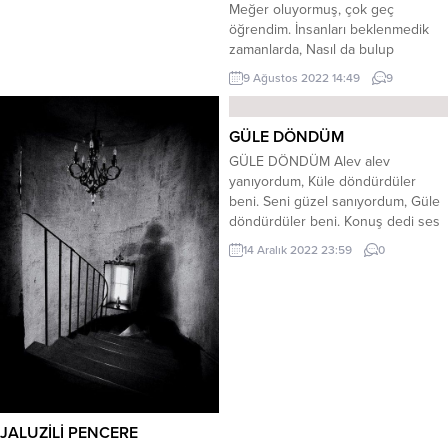
Meğer oluyormuş, çok geç
öğrendim. İnsanları beklenmedik
zamanlarda, Nasıl da bulup
mahvediyorsun? Ne değiştirmek ne
9 Ağustos 2022 14:49
9
de silmek için, İnsanların elindeki
güç yetmiyor. Öyle bir çarksın ki,
içinde insan, Nereye götürürsen
GÜLE DÖNDÜM
oraya gidiyor. Değiştirmek için
GÜLE DÖNDÜM Alev alev
çırpınsa da insan. Her şey daha
yanıyordum, Küle döndürdüler
karışık, arapsaçı oluyor. Vardır
beni. Seni güzel sanıyordum, Güle
elbet...
döndürdüler beni. Konuş dedi ses
kısıldı Dile döndürdüler beni
14 Aralık 2022 23:59
0
Kuyumuza su basıldı, Nile
döndürdüler beni. Karlı dağın
ateşiydim, Yele döndürdüler beni.
Gökte bulutun eşiydim, Sele
döndürdüler beni İlkbaharda
suyum bitti, Çöle döndürdüler beni.
Sevdiklerim çalıp gitti, Tele
döndürdüler...
JALUZİLİ PENCERE