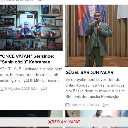
ışığa boğacak sizsiniz. Kendinizin
düzen. Eziliyor böcek ayak ucuyla,
ne kadar önemli, değerli
Çığırtkan acılarıma dilin suskun.
olduğunuzu düşünerek ona göre
Kalp atmıyor gibi atıyor, Helallik
çalışınız. Sizlerden çok şeyler
istiyor gece öldürürken. İlk aktarma
bekliyoruz; kızlar, çocuklar!”
istasyonunda , Aktardığım kadarını
Mustafa Kemal ATATÜRK En büyük
bırakıp sana , İnmeliydim
bayramımız CUMHURİYET’imizin
vagondan....
100. yılına sayılı günler...
“ÖNCE VATAN” Serisinde:
“Şahin gözlü” Kahraman
ŞEHİTLİK– Bu kelimenin içinde hem
GÜZEL SARDUNYALAR
onur, hem acı, hem de sınırsız bir
Sardunyalar beni sever Ben de
anlam gizlidir.ŞEHİTLİK– bir insanın
onları Konuşur dertleşiriz arkadaş
en derin sevgisinin ve
18 Ağustos 2025 11:24
0
gibi Başka dostumuz yoktur bizim
sorumluluğunun adı, bir milletin
Birbirimizden başka Bambaşka
geleceğine yaptığı en değerli
görünür görünürler gözüme…
yatırımdır.ŞEHİTLİK– yalnız bir
4 Kasım 2022 01:33
0
Bazen boynunu büküp küser
fedakârlık değil, insanın kalbinde
saatlerce Adeta bir insan edasıyla
taşıdığı en derin sevgi ve
yönünü döner yapraklarını kapatır o
sorumluluktur.ŞEHİTLİK-bir milletin
REKLAMI KAPAT
an Çoğu zaman yapraklarını
yaşama ve var olma hakkının en