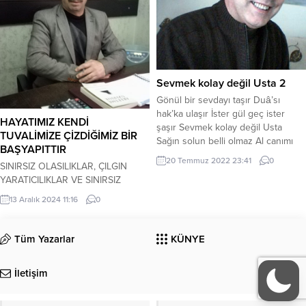
severim açıverir sevinçten dört bir
güçlü ifadesidir.ŞEHİT...
yana Çok severim sardunyaları Her
biri ayrı...
Sevmek kolay değil Usta 2
Gönül bir sevdayı taşır Duâ’sı
hak’ka ulaşır İster gül geç ister
HAYATIMIZ KENDİ
şaşır Sevmek kolay değil Usta
TUVALİMİZE ÇİZDİĞİMİZ BİR
Sağın solun belli olmaz Al canımı
BAŞYAPITTIR
dersin almaz Gözlerine yaş mı
20 Temmuz 2022 23:41
0
SINIRSIZ OLASILIKLAR, ÇILGIN
dolmaz Sevmek kolay değil Usta
YARATICILIKLAR VE SINIRSIZ
Her okuyan olmaz veli El değil mi
GELİŞME VARKEN NEDEN DONUP
tutar eli Kim akıllı kimdir deli
13 Aralık 2024 11:16
0
KATILAŞIYORUZ? NEDEN
Sevmek kolay değil Usta İçin...
ÖLMEDEN ÖNCE ÖLÜYORUZ?
”Zekanın ölçüsü, değişebilme
Tüm Yazarlar
KÜNYE
yeteneğidir.” der Albert Einstein.
Değişmek, olgunlaşmadan farklı bir
İletişim
olgudur. İnsan olgunlaşırken, bilgisi,
tecrübesi, görgüsü artar, hoşgörülü
olur, olayları geniş bir açıdan