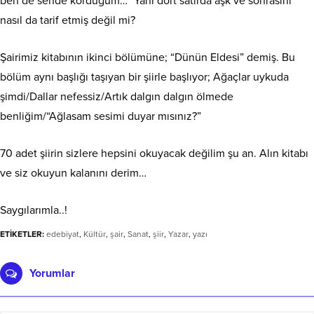
ben de sende kördüğüm…” Yani dört satırda aşk ve sonrasını
nasıl da tarif etmiş değil mi?
Şairimiz kitabının ikinci bölümüne; “Dünün Eldesi” demiş. Bu
bölüm aynı başlığı taşıyan bir şiirle başlıyor; Ağaçlar uykuda
şimdi/Dallar nefessiz/Artık dalgın dalgın ölmede
benliğim/“Ağlasam sesimi duyar mısınız?”
70 adet şiirin sizlere hepsini okuyacak değilim şu an. Alın kitabı
ve siz okuyun kalanını derim…
Saygılarımla..!
ETİKETLER:
edebiyat
,
Kültür
,
şair
,
Sanat
,
şiir
,
Yazar
,
yazı
Yorumlar