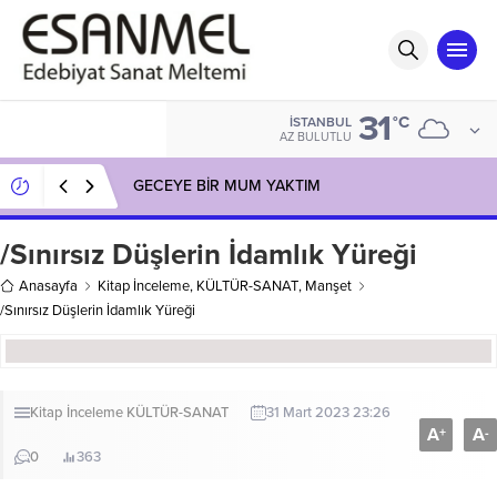
31
°C
İSTANBUL
AZ BULUTLU
GECEYE BİR MUM YAKTIM
/Sınırsız Düşlerin İdamlık Yüreği
Anasayfa
Kitap İnceleme
,
KÜLTÜR-SANAT
,
Manşet
/Sınırsız Düşlerin İdamlık Yüreği
Kitap İnceleme
KÜLTÜR-SANAT
31 Mart 2023 23:26
A
A
+
-
0
363