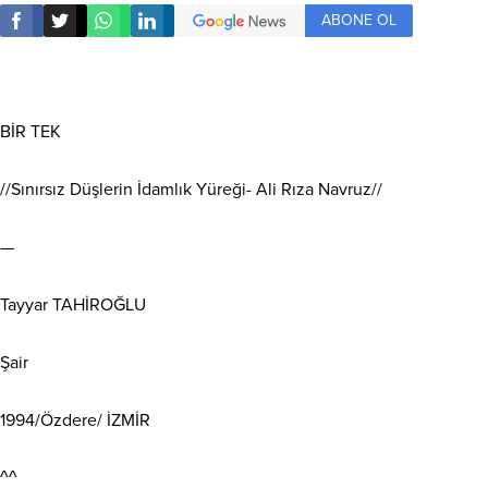
ABONE OL
BİR TEK
//Sınırsız Düşlerin İdamlık Yüreği- Ali Rıza Navruz//
—
Tayyar TAHİROĞLU
Şair
1994/Özdere/ İZMİR
^^