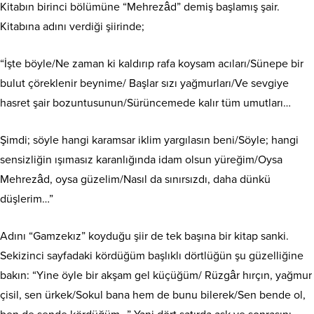
Kitabın birinci bölümüne “Mehrezâd” demiş başlamış şair.
Kitabına adını verdiği şiirinde;
“İşte böyle/Ne zaman ki kaldırıp rafa koysam acıları/Sünepe bir
bulut çöreklenir beynime/ Başlar sızı yağmurları/Ve sevgiye
hasret şair bozuntusunun/Sürüncemede kalır tüm umutları…
Şimdi; söyle hangi karamsar iklim yargılasın beni/Söyle; hangi
sensizliğin ışımasız karanlığında idam olsun yüreğim/Oysa
Mehrezâd, oysa güzelim/Nasıl da sınırsızdı, daha dünkü
düşlerim…”
Adını “Gamzekız” koyduğu şiir de tek başına bir kitap sanki.
Sekizinci sayfadaki kördüğüm başlıklı dörtlüğün şu güzelliğine
bakın: “Yine öyle bir akşam gel küçüğüm/ Rüzgâr hırçın, yağmur
çisil, sen ürkek/Sokul bana hem de bunu bilerek/Sen bende ol,