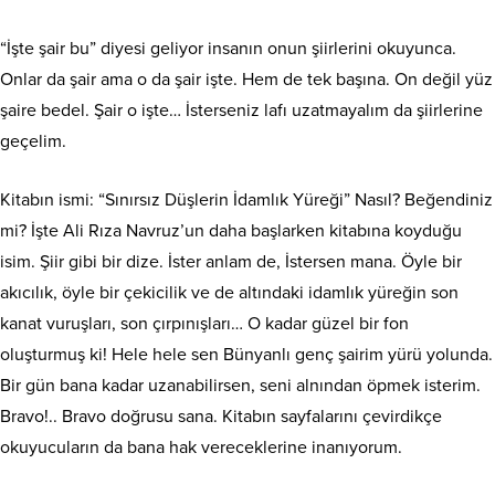
“İşte şair bu” diyesi geliyor insanın onun şiirlerini okuyunca.
Onlar da şair ama o da şair işte. Hem de tek başına. On değil yüz
şaire bedel. Şair o işte… İsterseniz lafı uzatmayalım da şiirlerine
geçelim.
Kitabın ismi: “Sınırsız Düşlerin İdamlık Yüreği” Nasıl? Beğendiniz
mi? İşte Ali Rıza Navruz’un daha başlarken kitabına koyduğu
isim. Şiir gibi bir dize. İster anlam de, İstersen mana. Öyle bir
akıcılık, öyle bir çekicilik ve de altındaki idamlık yüreğin son
kanat vuruşları, son çırpınışları… O kadar güzel bir fon
oluşturmuş ki! Hele hele sen Bünyanlı genç şairim yürü yolunda.
Bir gün bana kadar uzanabilirsen, seni alnından öpmek isterim.
Bravo!.. Bravo doğrusu sana. Kitabın sayfalarını çevirdikçe
okuyucuların da bana hak vereceklerine inanıyorum.