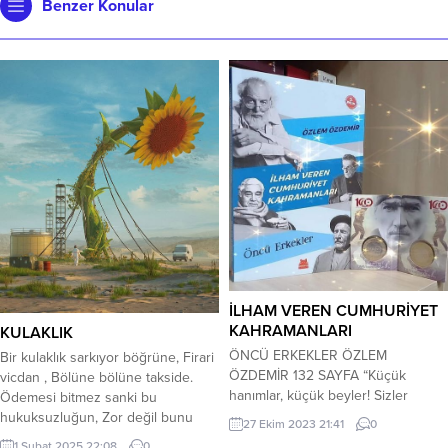
Benzer Konular
İLHAM VEREN CUMHURİYET
KAHRAMANLARI
KULAKLIK
ÖNCÜ ERKEKLER ÖZLEM
Bir kulaklık sarkıyor böğrüne, Firari
ÖZDEMİR 132 SAYFA “Küçük
vicdan , Bölüne bölüne takside.
hanımlar, küçük beyler! Sizler
Ödemesi bitmez sanki bu
hepiniz geleceğin bir gülü, yıldızı,
hukuksuzluğun, Zor değil bunu
27 Ekim 2023 21:41
0
geleceğin ışığısınız. Memleketi asıl
anlamak; Lakin steteskop bozuk
1 Şubat 2025 22:08
0