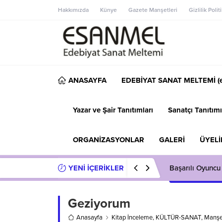
Hakkımızda
Künye
Gazete Manşetleri
Gizlilik Polit
ANASAYFA
EDEBİYAT SANAT MELTEMİ (e
Yazar ve Şair Tanıtımları
Sanatçı Tanıtımı
ORGANİZASYONLAR
GALERİ
ÜYELİ
YENİ İÇERİKLER
Başarılı Oyuncu
Geziyorum
Anasayfa
Kitap İnceleme
,
KÜLTÜR-SANAT
,
Manşe