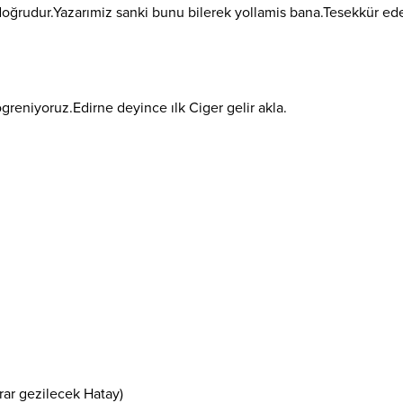
oğrudur.Yazarımiz sanki bunu bilerek yollamis bana.Tesekkür ed
r ögreniyoruz.Edirne deyince ılk Ciger gelir akla.
krar gezilecek Hatay)