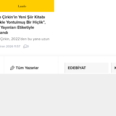
 Çirkin’in Yeni Şiir Kitabı
ikle Yontulmuş Bir Hiçlik”,
Yayınları Etiketiyle
landı
 Çirkin, 2022’den bu yana uzun
ir sessizlikten sonra, ustalıkla ve
iran 2026 11:57
0
le yontulmuş” şiirlerle geri
. “Dalgaların ülketıraş olup
i dört yandan yontması” gibi, bu
 de “dosta, düşmana, aşka
Tüm Yazarlar
EDEBİYAT
kten sonra” “kendine vurup,
 yontarak” “dört yandan ve dört
gürleştiriyor.” Furkan Çirkin, bu
KÜNYE
Manşet
da “az”a “öz”e odaklanıyor,...
İletişim
Gazete Manşetleri