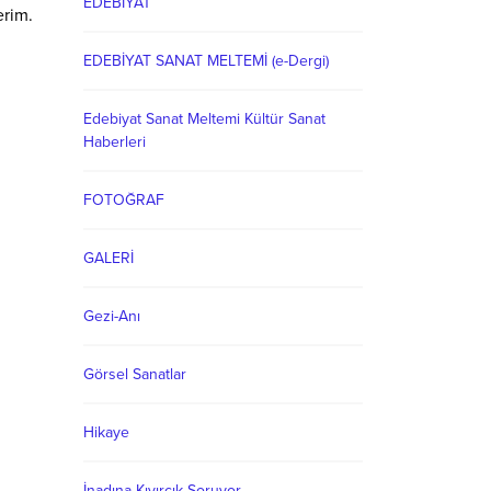
EDEBİYAT
erim.
EDEBİYAT SANAT MELTEMİ (e-Dergi)
Edebiyat Sanat Meltemi Kültür Sanat
Haberleri
FOTOĞRAF
GALERİ
Gezi-Anı
Görsel Sanatlar
Hikaye
İnadına Kıvırcık Soruyor