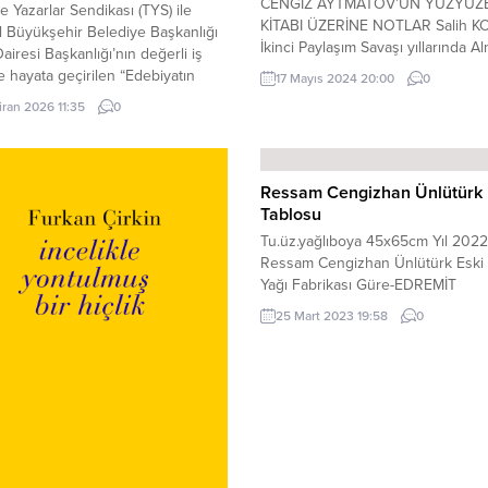
CENGİZ AYTMATOV’UN YÜZYÜZE
 Yazarlar Sendikası (TYS) ile
KİTABI ÜZERİNE NOTLAR Salih K
l Büyükşehir Belediye Başkanlığı
İkinci Paylaşım Savaşı yıllarında A
Dairesi Başkanlığı’nın değerli iş
ile savaşmak için cepheye gönder
yle hayata geçirilen “Edebiyatın
17 Mayıs 2024 20:00
0
askerlerden birinin hasta ve yaşlı
l’u – Yazar Söyleşileri” Atatürk
iran 2026 11:35
0
annesiyle küçücük bir bebeği olan
ğı’nda tüm heyecanıyla devam
düşünerek askerden kaçması… O
 Tiyatrocu Yazar Esen ÖZMAN’le
kendine teslim ettiği tüfek ve üze
ul’un Tiyatroları’nı konuşacağız.
askeri kıyafetler ile birliğinden kaç
04 Haziran 2026 18.00
Ressam Cengizhan Ünlütürk
gece evine gelmesi...
be YER Atatürk Kitaplığı ADRES
Tablosu
uyu, Miralay Şefikbey Sokağı
Tu.üz.yağlıboya 45x65cm Yıl 2022
Ressam Cengizhan Ünlütürk Eski 
Yağı Fabrikası Güre-EDREMİT
25 Mart 2023 19:58
0