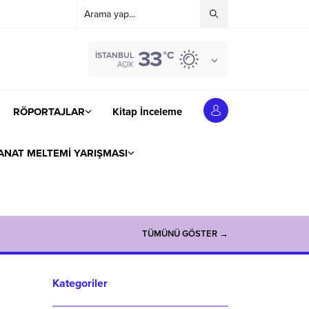
33
°C
İSTANBUL
AÇIK
RÖPORTAJLAR
Kitap İnceleme
ANAT MELTEMİ YARIŞMASI
TÜMÜNÜ GÖSTER →
Kategoriler