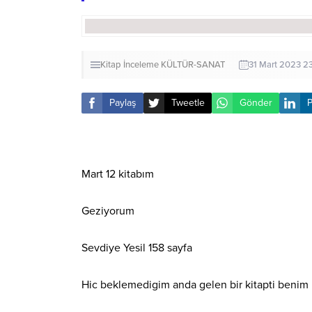
Kitap İnceleme
KÜLTÜR-SANAT
31 Mart 2023 2
Paylaş
Tweetle
Gönder
P
Mart 12 kitabım
Geziyorum
Sevdiye Yesil 158 sayfa
Hic beklemedigim anda gelen bir kitapti benim 