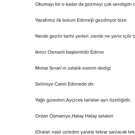
Okumayı bir o kadar da gezmeyi çok sevdigim d
Yazaŕımız ilk bolum Edirneýi gezdiriyor bize
Nerde gezilir tarihi yerleri ,nerde ne yenır içili
Ikinci Osmanli başkentidir Edirne
Mımar Sınan’ın ustalık eserim dedigi
Selimiye Camii Edirnede dir.
Yağlı güresleri,Ayçicek tarlaları ayrı özelliğidir.
Ordan Osmaniye,Hatay Hatay selaleri
(Oralari nasil ozledim yaralar tekrar sarılacak te