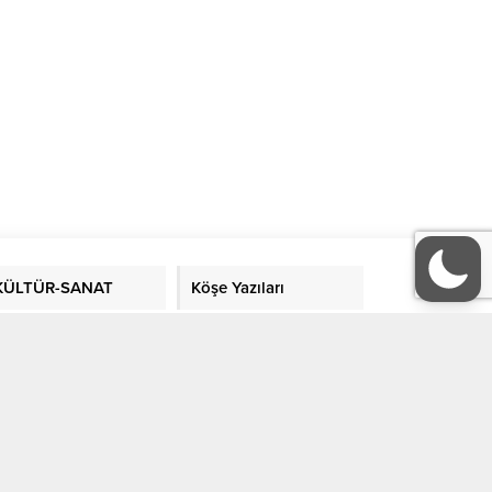
KÜLTÜR-SANAT
Köşe Yazıları
ORGANİZASYONLAR
GALERİ
Sitene Ekle
Gizlilik Politikası