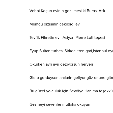
Vehbi Koçun evinin gezilmesi ki Burası Ask-ı
Memdu dizisinin cekildigi ev
Tevfik Fikretin evi ,Asiyan,Pierre Loti tepesi
Eyup Sultan turbesi,Sirkeci tren gari,Istanbul o
Okurken ayri ayri geziyorsun heryeri
Gidip gorduysen anılarin geliyor göz onune,git
Bu güzel yolculuk için Sevdiye Hanıma teşekkü
Gezmeyi sevenler mutlaka okuyun