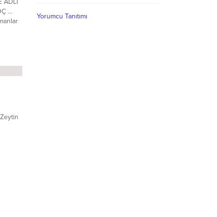
 ADLI
OÇ …
Yorumcu Tanıtımı
lmanlar
ilen
 eşini
rdunun
rindeki
ıp, bir
Zeytin