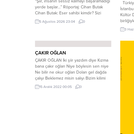
“Şiir, insanın sessiz kalmayı başaramadığı
Türkiye
yerde başlar…” Röportaj: Cihan Butak
İstanbu
Cihan Butak: Eser sahibi kimdir? Sizi
Kültür 
yakından tanıyabilir miyiz? Hüseyin Acar:
birliği
5 Ağustos 2026 23:04
0
Ben Hüseyin Acar. 1986 yılında
İstanbu
3 Haz
Diyarbakır’ın Çınar ilçesinde dünyaya
Kitaplı
geldim. Meslek hayatıma Veteriner Sağlık
ediyor.
Teknisyeni olarak başladım. Eğitim
“İstanb
hayatım boyunca kendimi geliştirmeyi
TARİH 
ÇAKIR OĞLAN
hiçbir zaman bırakmadım. Laborant ve
Perşem
ÇAKIR OĞLAN İki şiir yazdım diye Kızma
Veteriner Sağlık,...
Gümüşs
bana çakır oğlan Niye böylesin sen niye
No:...
Ne bilir ne okur oğlan Dolan gel dağda
çalıyı Beklemez misin salıyı Bizim kilimi
halıyı Nakış nakış dokur oğlan Vallaha
15 Aralık 2022 00:05
0
böyle vallaha Yemin ettim işte aha Sen de
o Yüce Allah’a Etmez misin şükür oğlan
Alparslan...