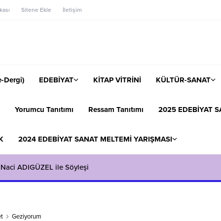
ikası
Sitene Ekle
İletişim
-Dergi)
EDEBİYAT
KİTAP VİTRİNİ
KÜLTÜR-SANAT
Yorumcu Tanıtımı
Ressam Tanıtımı
2025 EDEBİYAT S
K
2024 EDEBİYAT SANAT MELTEMİ YARIŞMASI
 Naci ADIGÜZEL ile Söyleşi
t
Geziyorum