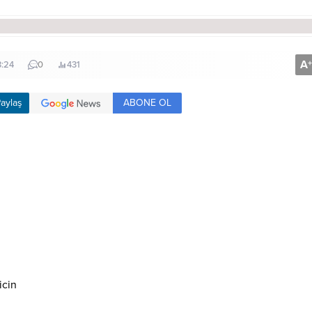
A
+
3:24
0
431
ABONE OL
aylaş
icin