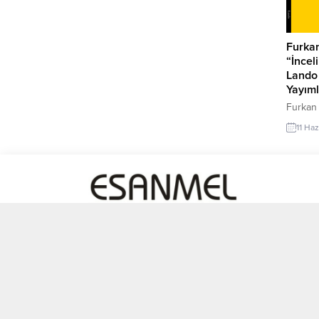
Furkan
“İncel
Lando 
Yayım
Furkan
süreli b
11 Haz
“incelik
dönüyor
ülkeler
şiirler
yenildi
kendini
nala öz
kitabın
Çok Yakında Mobil Uygulamamız Sizlerle...