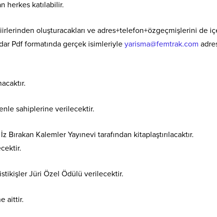
n herkes katılabilir.
şiirlerinden oluşturacakları ve adres+telefon+özgeçmişlerini de i
r Pdf formatında gerçek isimleriyle
yarisma@femtrak.com
adre
acaktır.
le sahiplerine verilecektir.
 İz Bırakan Kalemler Yayınevi tarafından kitaplaştırılacaktır.
cektir.
istikişler Jüri Özel Ödülü verilecektir.
 aittir.