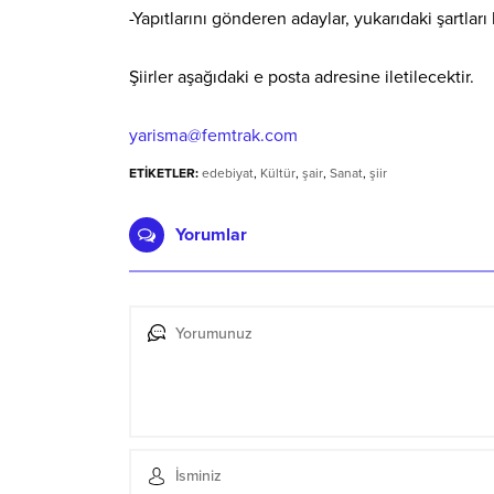
-Yapıtlarını gönderen adaylar, yukarıdaki şartları 
Şiirler aşağıdaki e posta adresine iletilecektir.
yarisma@femtrak.com
ETİKETLER:
edebiyat
,
Kültür
,
şair
,
Sanat
,
şiir
Yorumlar