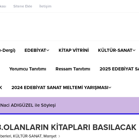
ikası
Sitene Ekle
İletişim
-Dergi)
EDEBİYAT
KİTAP VİTRİNİ
KÜLTÜR-SANAT
Yorumcu Tanıtımı
Ressam Tanıtımı
2025 EDEBİYAT S
K
2024 EDEBİYAT SANAT MELTEMİ YARIŞMASI
 Naci ADIGÜZEL ile Söyleşi
.3.OLANLARIN KİTAPLARI BASILACAK
berleri
,
KÜLTÜR-SANAT
,
Manşet