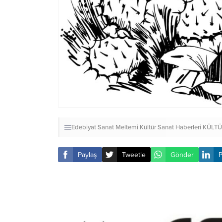
Edebiyat Sanat Meltemi Kültür Sanat Haberleri
KÜLTÜ
Paylaş
Tweetle
Gönder
P