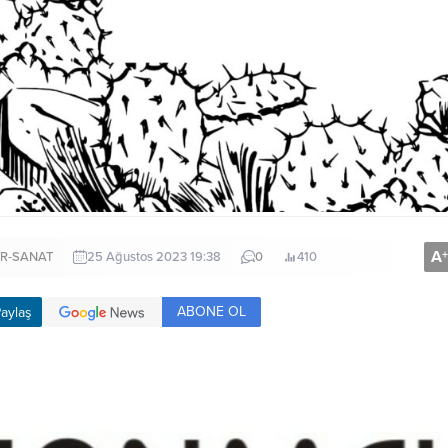
A
+
R-SANAT
25 Ağustos 2023 19:38
0
410
ABONE OL
aylaş