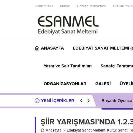
Hakkımızda
Künye
Gazete Manşetleri
Gizlilik Polit
ANASAYFA
EDEBİYAT SANAT MELTEMİ (e
Yazar ve Şair Tanıtımları
Sanatçı Tanıtımı
ORGANİZASYONLAR
GALERİ
ÜYELİ
YENİ İÇERİKLER
Başarılı Oyuncu
ŞİİR YARIŞMASI’NDA 1.2
Anasayfa
Edebiyat Sanat Meltemi Kültür Sanat Ha