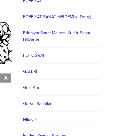
EDEBİYAT
EDEBİYAT SANAT MELTEMİ (e-Dergi)
Edebiyat Sanat Meltemi Kültür Sanat
Haberleri
FOTOĞRAF
GALERİ
A
-
Gezi-Anı
Görsel Sanatlar
Hikaye
İnadına Kıvırcık Soruyor