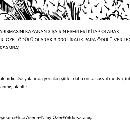
ARIŞMASINI KAZANAN 3 ŞAİRİN ESERLERİ KİTAP OLARAK
 JÜRİ ÖZEL ÖDÜLÜ OLARAK 3.000 LİRALIK PARA ÖDÜLÜ VERİLE
ARŞAMBA)…
aklardır. Dosyalarında yer alan şiirler daha önce sosyal medya, in
anmış olabilir.
şekerci+İnci Asena+Nilay Özer+Yelda Karataş.