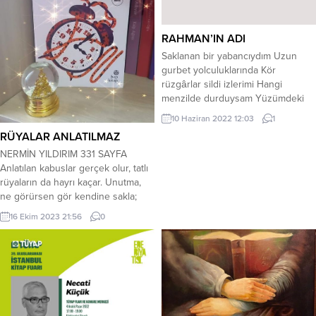
RAHMAN’IN ADI
Saklanan bir yabancıydım Uzun
gurbet yolculuklarında Kör
rüzgârlar sildi izlerimi Hangi
menzilde durduysam Yüzümdeki
talan Gizleyemedi beni Yalınayak
10 Haziran 2022 12:03
1
düşüncelerle yürüdüm Nal
RÜYALAR ANLATILMAZ
söktüren mesafelerde Mıh gibi
NERMİN YILDIRIM 331 SAYFA
çakılıp kaldığım Dağdan öfkemle
Anlatılan kabuslar gerçek olur, tatlı
basıp da susturduğum Yerin ahıydı
rüyaların da hayrı kaçar. Unutma,
Kurgan ayinlerinden kalma Yüzyıllar
ne görürsen gör kendine sakla;
taşırdım içimde Bakışlarım delip
rüyalar anlatılmaz. Sevgili Gülsan ile
geçerken aynadaki suretimi Cam
16 Ekim 2023 21:56
0
güzel bir ortak okumanın sonuna
kırığında gördüğüm Yaşamak için...
geldik. Heyecanla, merakla okuduk
kitabımızı. Sonrasında yaptığımız
sohbetle de harika bir anı eklemiş
olduk hayat defterimize. Eşlik
ettiğin için çok teşekkür...