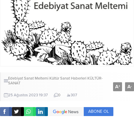
Edebiyat Sanat Meltemi Kültür Sanat Haberleri
KÜLTÜR-
SANAT
A
A
+
-
25 Ağustos 2023 19:37
0
307
ABONE OL