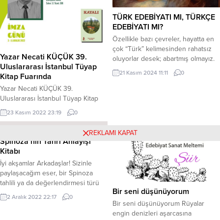
TÜRK EDEBİYATI MI, TÜRKÇE
EDEBİYATI MI?
Özellikle bazı çevreler, hayatta en
çok “Türk” kelimesinden rahatsız
Yazar Necati KÜÇÜK 39.
oluyorlar desek; abartmış olmayız.
Uluslararası İstanbul Tüyap
Yazılarında, konuşmalarında her
21 Kasım 2024 11:11
0
Kitap Fuarında
zaman sosyolojik ne kültürel
kavramlardan dem vuranlar;
Yazar Necati KÜÇÜK 39.
nedense bu bahsettikleri
Uluslararası İstanbul Tüyap Kitap
kavramları, mesele ”Türk milleti”
Fuarında Tüm gönül dostlarımı imza
23 Kasım 2022 23:19
0
olduğu zaman şaşırıp, ya da
günüme bekliyorum. Sevgilerimle
gafletten, ideolojik bağnazlıktan
Edebiyatist Yayınevi
REKLAMI KAPAT
dolayı yerli yerinde kullanmıyorlar.
Spinoza’nın Tanrı Anlayışı
Bunlardan bazılarını şöyle
Kitabı
sıralayabiliriz: 1960´lı yılların başında
İyi akşamlar Arkadaşlar! Sizinle
Batı...
paylaşacağım eser, bir Spinoza
tahlili ya da değerlendirmesi türü
Bir seni düşünüyorum
bir eser. Hem güvendiğim bir
2 Aralık 2022 22:17
0
yayınevinden ve hem de güçlü bir
Bir seni düşünüyorum Rüyalar
kalemden çıkmış bir eser. Önce bir
engin denizleri aşarcasına