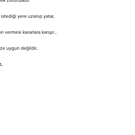
ek zorundadır.
stediği yere uzanıp yatar,
 vermesi kararlara karışır…
e uygun değildir..
z,