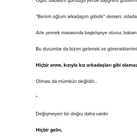
Oğul, babasını gördüğü yerde saygısını gösterm
“Benim oğlum arkadaşım gibidir” dersen; odada i
Aile yemek masasında başköşeye oturur, babanın
Bu durumlar da bizim gelenek ve göreneklerimiz
Hiçbir anne, kızıyla kız arkadaşları gibi olama
Olması da mümkün değildir…
*
Değişmeyen bir doğru daha vardır
Hiçbir gelin,