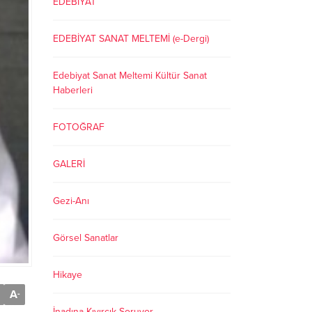
EDEBİYAT
EDEBİYAT SANAT MELTEMİ (e-Dergi)
Edebiyat Sanat Meltemi Kültür Sanat
Haberleri
FOTOĞRAF
GALERİ
Gezi-Anı
Görsel Sanatlar
Hikaye
A
-
İnadına Kıvırcık Soruyor