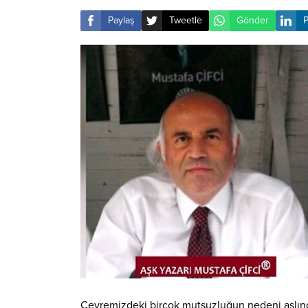
Paylaş
Tweetle
Gönder
P
Çevremizdeki birçok mutsuzluğun nedeni aslın