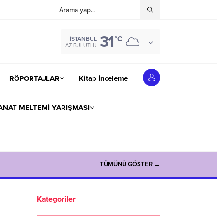
31
°C
İSTANBUL
AZ BULUTLU
RÖPORTAJLAR
Kitap İnceleme
ANAT MELTEMİ YARIŞMASI
TÜMÜNÜ GÖSTER →
Kategoriler