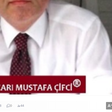
A
+
8
0
44