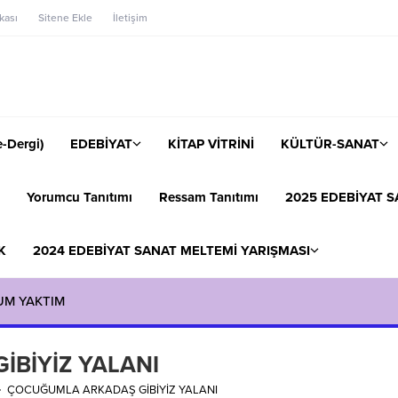
ikası
Sitene Ekle
İletişim
-Dergi)
EDEBİYAT
KİTAP VİTRİNİ
KÜLTÜR-SANAT
Yorumcu Tanıtımı
Ressam Tanıtımı
2025 EDEBİYAT S
K
2024 EDEBİYAT SANAT MELTEMİ YARIŞMASI
UM YAKTIM
BİYİZ YALANI
ÇOCUĞUMLA ARKADAŞ GİBİYİZ YALANI