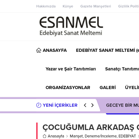
Hakkımızda
Künye
Gazete Manşetleri
Gizlilik Polit
ANASAYFA
EDEBİYAT SANAT MELTEMİ (e
Yazar ve Şair Tanıtımları
Sanatçı Tanıtımı
ORGANİZASYONLAR
GALERİ
ÜYELİ
YENİ İÇERİKLER
GECEYE BİR M
ÇOCUĞUMLA ARKADAŞ Gİ
Anasayfa
Manşet
,
Deneme/İnceleme
,
EDEBİYAT