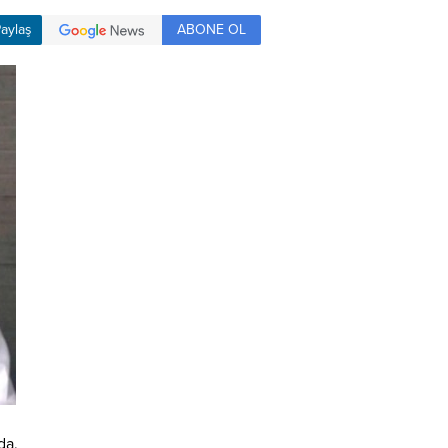
ABONE OL
aylaş
da,