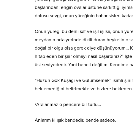
başlarından; engin ovalar üstüne sarkıttığı iyim
dolusu sevgi, onun yüreğinin bahar sisleri kada
Onun yüreği bu denli saf ve ışıl ışılsa, onun y
meydanın orta yerinde dikili duran heykelin o 
doğal bir olgu olsa gerek diye düşünüyorum… Kon
hitap eden bir şair olmayı nasıl başardınız?” İş
üst seviyededir. Yani bencil değilim. Kendime 
“Hüzün Gök Kuşağı ve Gülümsemek” isimli şiirin
beklemediğini belirtmekte ve bizlere beklenen ı
/Aralanmaz o pencere bir türlü…
Anlarım ki ışık bendedir, bende sadece.