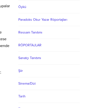
upalar
Öykü
Paradoks Okur Yazar Röportajları
e
Ressam Tanıtımı
kese
RÖPORTAJLAR
 bende
Sanatçı Tanıtımı
Şiir
;
Sinema/Dizi
Tarih