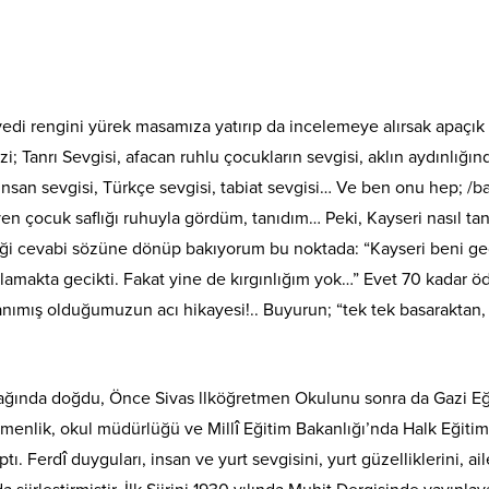
di rengini yürek masamıza yatırıp da incelemeye alırsak apaçık
zi; Tanrı Sevgisi, afacan ruhlu çocukların sevgisi, aklın aydınlığın
insan sevgisi, Türkçe sevgisi, tabiat sevgisi… Ve ben onu hep; /b
en çocuk saflığı ruhuyla gördüm, tanıdım… Peki, Kayseri nasıl tan
rdiği cevabi sözüne dönüp bakıyorum bu noktada: “Kayseri beni ge
nlamakta gecikti. Fakat yine de kırgınlığım yok…” Evet 70 kadar ö
l tanımış olduğumuzun acı hikayesi!.. Buyurun; “tek tek basaraktan
ucağında doğdu, Önce Sivas llköğretmen Okulunu sonra da Gazi Eğ
tmenlik, okul müdürlüğü ve Millî Eğitim Bakanlığı’nda Halk Eğitim
 Ferdî duyguları, insan ve yurt sevgisini, yurt güzelliklerini, ail