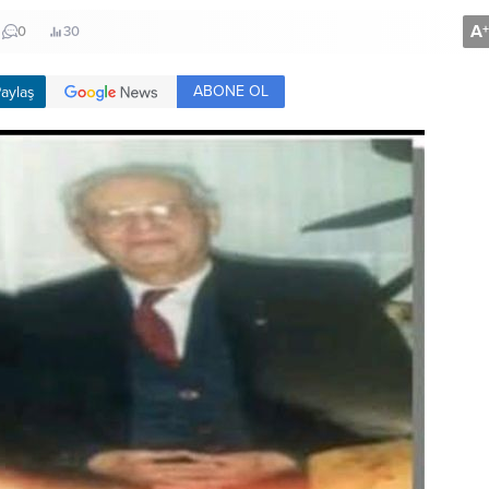
A
+
0
30
ABONE OL
aylaş