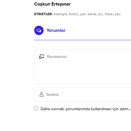
Coşkun Ertepınar
ETİKETLER:
edebiyat
,
Kültür
,
şair
,
Sanat
,
şiir
,
Yazar
,
yazı
Yorumlar
Daha sonraki yorumlarımda kullanılması için adım, 