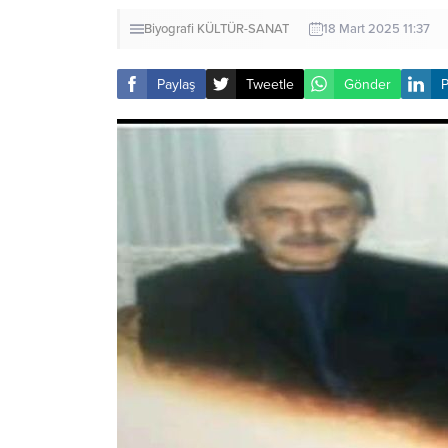
Biyografi
KÜLTÜR-SANAT
18 Mart 2025 11:37
Paylaş
Tweetle
Gönder
P