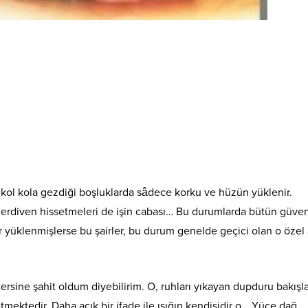
in kol kola gezdiği boşluklarda sâdece korku ve hüzün yüklenir.
 merdiven hissetmeleri de işin cabası… Bu durumlarda bütün güven
çler yüklenmişlerse bu şairler, bu durum genelde geçici olan o özel 
sine şahit oldum diyebilirim. O, ruhları yıkayan dupduru bakışlar
tmektedir. Daha açık bir ifade ile ışığın kendisidir o… Yüce dağ