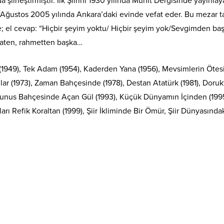
da şiirleştirmiştir. İlk Şiirini 1930 yılında Muhit Dergisinde yayınla
 9 Ağustos 2005 yılında Ankara’daki evinde vefat eder. Bu mezar t
; el cevap: “Hiçbir şeyim yoktu/ Hiçbir şeyim yok/Sevgimden ba
 zaten, rahmetten başka…
(1949), Tek Adam (1954), Kaderden Yana (1956), Mevsimlerin Öte
lar (1973), Zaman Bahçesinde (1978), Destan Atatürk (1981), Doruk
 Yunus Bahçesinde Açan Gül (1993), Küçük Dünyamın İçinden (1995
arı Refik Koraltan (1999), Şiir İkliminde Bir Ömür, Şiir Dünyasında