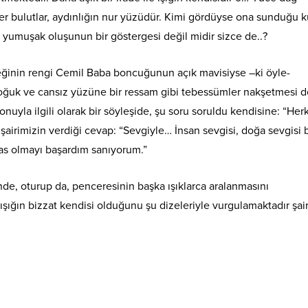
ser bulutlar, aydınlığın nur yüzüdür. Kimi gördüyse ona sunduğu k
r yumuşak oluşunun bir göstergesi değil midir sizce de..?
üreğinin rengi Cemil Baba boncuğunun açık mavisiyse –ki öyle-
soğuk ve cansız yüzüne bir ressam gibi tebessümler nakşetmesi d
uyla ilgili olarak bir söyleşide, şu soru soruldu kendisine: “Her
te şairimizin verdiği cevap: “Sevgiyle… İnsan sevgisi, doğa sevgisi
has olmayı başardım sanıyorum.”
de, oturup da, penceresinin başka ışıklarca aralanmasını
şığın bizzat kendisi olduğunu şu dizeleriyle vurgulamaktadır şair