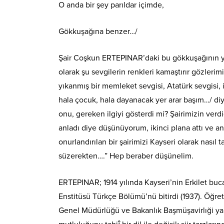
O anda bir şey parıldar içimde,
Gökkuşağına benzer…/
Şair Coşkun ERTEPINAR’daki bu gökkuşağının ye
olarak şu sevgilerin renkleri kamaştırır gözlerimi
yıkanmış bir memleket sevgisi, Atatürk sevgisi, 
hala çocuk, hala dayanacak yer arar başım…/ diy
onu, gereken ilgiyi gösterdi mi? Şairimizin ve
anladı diye düşünüyorum, ikinci plana attı ve a
onurlandırılan bir şairimizi Kayseri olarak nası
süzerekten….” Hep beraber düşünelim.
ERTEPINAR; 1914 yılında Kayseri’nin Erkilet b
Enstitüsü Türkçe Bölümü’nü bitirdi (1937). Öğre
Genel Müdürlüğü ve Bakanlık Başmüşavirlıği yaptı.