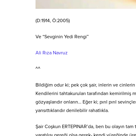
(D:1914, Ö:2005)
Ve “Sevginin Yedi Rengi”
Ali Rıza Navruz
^^
Bildiğim odur ki; pek çok şair, inlerin ve cinler
Kendilerini tahtakuruları tarafından kemirilmiş
gözyaşlarıdır onların… Eğer ki; pırıl pırıl sevin
yansıttıklarıdır denilebilir rahatlıkla.
Şair Coşkun ERTEPINAR’da, ben bu olayın tam ter
yaratılışı gereği olsa gerek- kendi yüreğinde üre