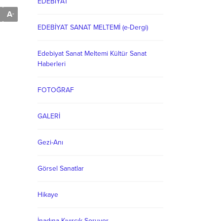
EDEBİYAT
A
-
EDEBİYAT SANAT MELTEMİ (e-Dergi)
Edebiyat Sanat Meltemi Kültür Sanat
Haberleri
FOTOĞRAF
GALERİ
Gezi-Anı
Görsel Sanatlar
Hikaye
İnadına Kıvırcık Soruyor