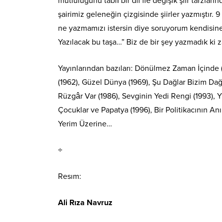
mutluluğunu tabiî bir dil ile değişik şiir tarzların
şairimiz geleneğin çizgisinde şiirler yazmıştır.
ne yazmamızı istersin diye soruyorum kendisine
Yazılacak bu taşa…” Biz de bir şey yazmadık ki
Yayınlarından bazıları: Dönülmez Zaman İçinde 
(1962), Güzel Dünya (1969), Şu Dağlar Bizim Dağ
Rüzgâr Var (1986), Sevginin Yedi Rengi (1993),
Çocuklar ve Papatya (1996), Bir Politikacının Anıl
Yerim Üzerine…
÷
Resım:
Ali Rıza Navruz