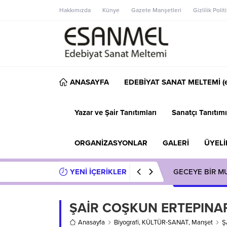
Hakkımızda
Künye
Gazete Manşetleri
Gizlilik Polit
ANASAYFA
EDEBİYAT SANAT MELTEMİ (e
Yazar ve Şair Tanıtımları
Sanatçı Tanıtımı
ORGANİZASYONLAR
GALERİ
ÜYELİ
YENİ İÇERİKLER
GECEYE BİR M
ŞAİR COŞKUN ERTEPINA
Anasayfa
Biyografi
,
KÜLTÜR-SANAT
,
Manşet
Ş