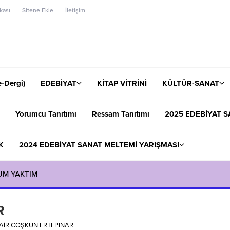
ikası
Sitene Ekle
İletişim
-Dergi)
EDEBİYAT
KİTAP VİTRİNİ
KÜLTÜR-SANAT
Yorumcu Tanıtımı
Ressam Tanıtımı
2025 EDEBİYAT S
K
2024 EDEBİYAT SANAT MELTEMİ YARIŞMASI
UM YAKTIM
R
AİR COŞKUN ERTEPINAR