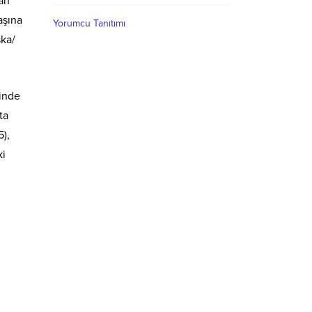
yan
aşına
Yorumcu Tanıtımı
şka/
sinde
ta
),
ki