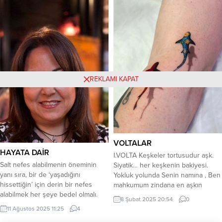
olduğunu ileri sürsek de yaşamın,
adlı şiiriyle birinci oldu, şairler şehri
esasen belirleyen olduğunu
olarak bilinen ve Ahmed Arif, Sezai
savunmak daha güçlü bir...
Karakoç, Cahit Sıtkı Tarancı, Yılmaz
Odabaşı vb. şairlerin memleketi
olan Diyarbakır’dan bir şair daha
çıktı. Aynı zamanda...
REKLAMI KAPAT
VOLTALAR
HAYATA DAİR
I.VOLTA Keşkeler tortusudur aşk.
Salt nefes alabilmenin öneminin
Siyatik… her keşkenin bakiyesi.
yanı sıra, bir de ‘yaşadığını
Yokluk yolunda Senin namına , Ben
hissettiğin’ için derin bir nefes
mahkumum zindana en aşkın
alabilmek her şeye bedel olmalı.
dozda. Yaşadım sanmasın kendini,
8 Şubat 2025 20:54
0
Herkese göre değişmekle birlikte
Zindandan kahraman çıkmayan.
11 Ağustos 2025 11:25
4
ve yaşamaktan ne anladığımıza
Siyatik… Senden geçesiye kadar