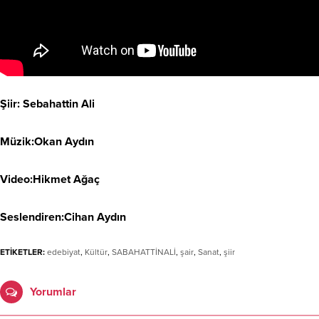
Şiir: Sebahattin Ali
Müzik:Okan Aydın
Video:Hikmet Ağaç
Seslendiren:Cihan Aydın
ETİKETLER:
edebiyat
,
Kültür
,
SABAHATTİNALİ
,
şair
,
Sanat
,
şiir
Yorumlar