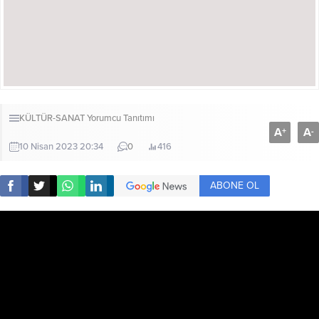
KÜLTÜR-SANAT
Yorumcu Tanıtımı
A
A
+
-
10 Nisan 2023 20:34
0
416
ABONE OL