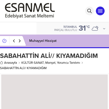
31
°C
İSTANBUL
PARÇALI BULUTLU
Muhayyel Hissiyat
SABAHATTİN ALİ// KIYAMADIĞIM
Anasayfa
KÜLTÜR-SANAT
,
Manşet
,
Yorumcu Tanıtımı
SABAHATTİN ALİ// KIYAMADIĞIM