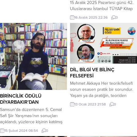
Yaktı yüreğimi, güzel gözlerin,...
15 Aralık 2025 Pazartesi günü 42.
Uluslararası İstanbul TÜYAP Kitap
Fuarı, çocuk edebiyatını merkeze
16 Aralık 2025 22:36
0
alan önemli bir buluşmaya ev
sahipliği yaptı. Çocuk kitapları art
arda baskı yenileyen, yazar İnci
Yılmaz Şimşek’in TÜYAP söyleşisi,
okurların yoğun ilgisiyle karşılandı.
(Basın Bülteninden) Çocuk
edebiyatının üretken
kalemlerinden çocuk kitabı yazarı
DİL, BİLGİ VE BİLİNÇ
İnci Yılmaz Şimşek, 15 Aralık
FELSEFESİ
Pazartesi günü 42. Uluslararası...
Mehmet Akkaya Her teorik/felsefi
sorun esasen pratik bir sorundur.
BİRİNCİLİK ÖDÜLÜ
Yaşam ya da pratiğin, teoriden
DİYARBAKIR’DAN
önce geldiğini söylüyoruz.
13 Ocak 2023 21:58
0
Konjonktürel olarak teorinin de
Samsun’da düzenlenen 5. Cemal
pratik yaşam üzerinde
Safi Şiir Yarışması’nın sonuçları
belirleyiciliğinin oluşu, bu gerçekliği
açıklandı, yüzlerce kişinin katılmış
değiştirmez. Bu yüzden dil, bilgi ve
olduğu yarışmada Diyarbakırlı genç
15 Şubat 2024 08:54
0
bilincin son derece önemli
şair Ediz Servan Erdinç, ”Didem’di”