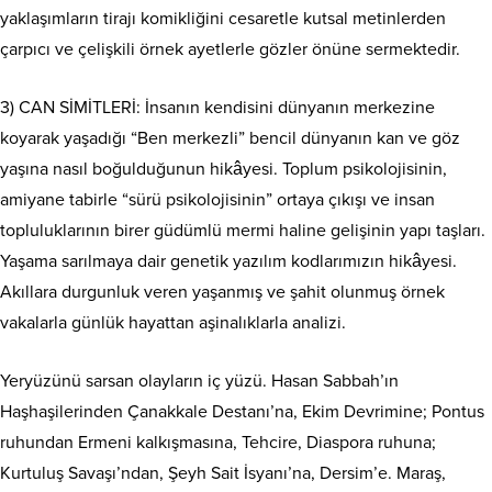
yaklaşımların tirajı komikliğini cesaretle kutsal metinlerden
çarpıcı ve çelişkili örnek ayetlerle gözler önüne sermektedir.
3) CAN SİMİTLERİ: İnsanın kendisini dünyanın merkezine
koyarak yaşadığı “Ben merkezli” bencil dünyanın kan ve göz
yaşına nasıl boğulduğunun hikâyesi. Toplum psikolojisinin,
amiyane tabirle “sürü psikolojisinin” ortaya çıkışı ve insan
topluluklarının birer güdümlü mermi haline gelişinin yapı taşları.
Yaşama sarılmaya dair genetik yazılım kodlarımızın hikâyesi.
Akıllara durgunluk veren yaşanmış ve şahit olunmuş örnek
vakalarla günlük hayattan aşinalıklarla analizi.
Yeryüzünü sarsan olayların iç yüzü. Hasan Sabbah’ın
Haşhaşilerinden Çanakkale Destanı’na, Ekim Devrimine; Pontus
ruhundan Ermeni kalkışmasına, Tehcire, Diaspora ruhuna;
Kurtuluş Savaşı’ndan, Şeyh Sait İsyanı’na, Dersim’e. Maraş,