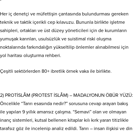
Her iç denetçi ve müfettişin çantasında bulundurması gereken
teknik ve taktik içerikli cep kılavuzu. Bununla birlikte işletme
sahipleri, ortakları ve üst düzey yöneticileri için de kurumların
yumuşak karınları, usulsüzlük ve suistimal riski oluşma
noktalarında farkındalığın yükseltilip önlemler alınabilmesi için
yol haritası oluşturma rehberi.
Çeşitli sektörlerden 80+ ibretlik örnek vaka ile birlikte.
2) PROTİSLÂM (PROTEST İSLÂM) – MADALYONUN ÖBÜR YÜZÜ:
Öncelikle “Tanrı esasında nedir?” sorusuna cevap arayan bakış
ile yapılan 9 yıllık amansız çalışma. “Semavi” olan ve olmayan
inanç sistemleri, kutsal bellenen kitaplar kılı kırk yaran titizlikle
tarafsız göz ile incelenip analiz edildi. Tanrı – insan ilişkisi ve din