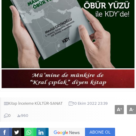
Kitap İnceleme
KÜLTÜR-SANAT
10 Ekim 2022 23:39
A
A
+
-
0
960
ABONE OL