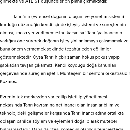
girmekte ve ATEİST düşünceler ön plana çıkmaktadır.
– Tanrı’nın (Evrensel doğanın oluşum ve yönetim sistemi)
kurduğu düzeneğin kendi içinde işleyiş sistemi ve süreçlerinin
olması, kaosa yer verilmemesine karşın sırf Tanrı’ya inancının
varlığını öne sürerek doğanın işleyişini anlamaya çalışmamak ve
buna önem vermemek şeklinde tezahür eden eğilimler
göstermektedir. Oysa Tanrı hiçbir zaman hokus pokus yapıp
şapkadan tavşan çıkarmaz. Kendi koyduğu doğa kanunları
çerçevesinde süreçleri işletir. Muhteşem bir senfoni orkestrasıdır
Kozmos.
Evrenin tek merkezden var edilip işletilip yönetilmesi
noktasında Tanrı kavramına net inancı olan insanlar bilim ve
teknolojideki gelişmeler karşısında Tanrı inancı adına ortalıkta
dolaşan cahilce söylem ve eylemleri doğal olarak muteber
bulmamaktadır. Daha da ötesi komedya olarak nitelemektedir.