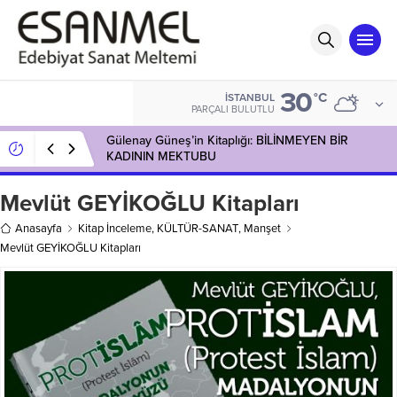
30
°C
İSTANBUL
PARÇALI BULUTLU
Gülenay Güneş’in Kitaplığı: BİLİNMEYEN BİR
KADININ MEKTUBU
Mevlüt GEYİKOĞLU Kitapları
Anasayfa
Kitap İnceleme
,
KÜLTÜR-SANAT
,
Manşet
Mevlüt GEYİKOĞLU Kitapları