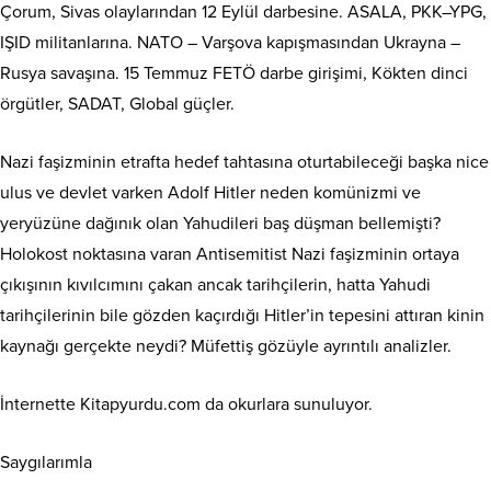
Çorum, Sivas olaylarından 12 Eylül darbesine. ASALA, PKK–YPG,
IŞID militanlarına. NATO – Varşova kapışmasından Ukrayna –
Rusya savaşına. 15 Temmuz FETÖ darbe girişimi, Kökten dinci
örgütler, SADAT, Global güçler.
Nazi faşizminin etrafta hedef tahtasına oturtabileceği başka nice
ulus ve devlet varken Adolf Hitler neden komünizmi ve
yeryüzüne dağınık olan Yahudileri baş düşman bellemişti?
Holokost noktasına varan Antisemitist Nazi faşizminin ortaya
çıkışının kıvılcımını çakan ancak tarihçilerin, hatta Yahudi
tarihçilerinin bile gözden kaçırdığı Hitler’in tepesini attıran kinin
kaynağı gerçekte neydi? Müfettiş gözüyle ayrıntılı analizler.
İnternette Kitapyurdu.com da okurlara sunuluyor.
Saygılarımla