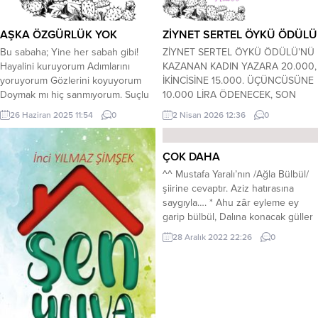
sallanırız.. Ağlarız ,daha yarını
görmeden. Ağlarız ,içtiğimiz...
AŞKA ÖZGÜRLÜK YOK
ZİYNET SERTEL ÖYKÜ ÖDÜLÜ
Bu sabaha; Yine her sabah gibi!
ZİYNET SERTEL ÖYKÜ ÖDÜLÜ’NÜ
Hayalini kuruyorum Adımlarını
KAZANAN KADIN YAZARA 20.000,
yoruyorum Gözlerini koyuyorum
İKİNCİSİNE 15.000. ÜÇÜNCÜSÜNE
Doymak mı hiç sanmıyorum. Suçlu
10.000 LİRA ÖDENECEK, SON
bendim sevgilim Kötü kader
İŞTİRAK TARİHİ.30 MAYIS 2026
26 Haziran 2025 11:54
0
2 Nisan 2026 12:36
0
peşimdeydi Korkuyordum ayrılığa
CUMARTESİ)… KERİM
yakalanmaktan Ara sokaklara
ÖZBEKLERGAZETECİ-YAZAR-ŞAİR
koşuyordu ayaklarım Pıranga
Bazı kadınlar vardır, bir adım
ÇOK DAHA
ömrümde Kelepçe gönlümde Yine
atışında. Oturduğu yerden ayağa
^^ Mustafa Yaralı’nın /Ağla Bülbül/
yakalandım ,yine yakalandım.
kalkışında, ilk cümlesinde gücünü.
şiirine cevaptır. Aziz hatırasına
Husursuzum; Dışarda saçlarından
Işığını, direncini görür ve
saygıyla…. * Ahu zâr eyleme ey
rüzgar Hayalin hücreme uzanır
hissedersiniz. Bunu bilinçli yapmaz,
garip bülbül, Dalına konacak güller
yatar Kusursuzum; Zindanda yine
amaç edinmemiştir hatta
çok daha. İşte karşı bağda, navruzla
aşk var...
önemsemez ama siz görürsünüz....
28 Aralık 2022 22:26
0
sümbül, Sesine gelecek, eller çok
daha. Yabaydı sırtında, sanılmış aba.
Eşref-i mahlûkat, olur mu kaba?
Mecnun’un Leyla’ya verdiği çaba,
Ve dahi aşk için, çöller...