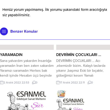
Henüz yorum yapılmamış. İlk yorumu yukarıdaki form aracılığıyla
siz yapabilirsiniz.
Benzer Konular
YARAMADIN
DEVRİMİN ÇOCUKLARI …
Sana yalvardım yakardım İnsanlığa
DEVRİMİN ÇOCUKLARI … Acı
yaramadın İnan ben zaten sakardım
,ebemizdir bizim.. Kalaylı taslarda
Yaramızı saramadın Herkes bak
yıkanır ,başımız Eski bir bıçaktır,
kendi işinde Hesabın üçü beşinde
göbeğimizi kesen Yamalı
Yalan dünyanın peşinde Gittin gittin
kundaklardır sarıldığımız.. Ninniler,
2 Aralık 2022 22:53
0
17 Aralık 2022 22:11
0
varamadın Daldan dala gidin konun
her dilde ,dolar kulağımıza Kürtçe
Sonun nasıl olur sonun Hazır
,Türkçe ,Zazaca ,Lazca.. Kahır
gelmiş çimentonun Harcını hiç
memelerden ,süt içeriz. Aç
karamadın Pınar aksın göller dolsun
annemizin ,kahır memesinden.. İsli
Yalancının gülü solsun Birgün
odaların ,tezek kokusudur
olsun birgün olsun Alparslan’ı...
kolonyamız.. Ayağı kırık beşikte