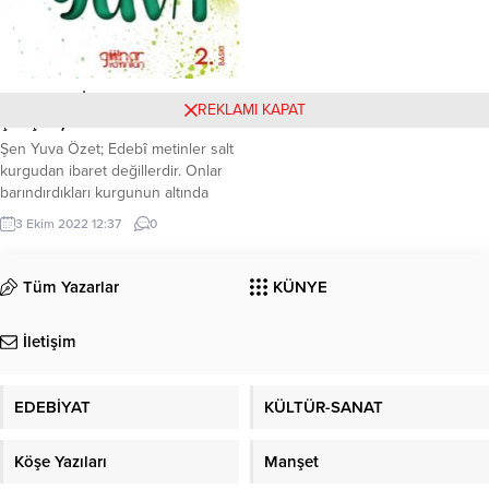
Şen Yuva (İnci YILMAZ
REKLAMI KAPAT
ŞİMŞEK)
Şen Yuva Özet; Edebî metinler salt
kurgudan ibaret değillerdir. Onlar
barındırdıkları kurgunun altında
toplumda meydana gelen sorunları
3 Ekim 2022 12:37
0
da yer verirler. Böylelikle her
roman sosyolojik bir hüviyete
sahiptir esasında. İşte İnci Yılmaz
Tüm Yazarlar
KÜNYE
Şimşek’in birbirinden nadide
öykülerini barındırdığı bu kitap da
İletişim
bu hüviyete nail olan eserlerdendir.
Çünkü Şimşek her öyküsünde akıcı
bir üslupla...
EDEBİYAT
KÜLTÜR-SANAT
Köşe Yazıları
Manşet