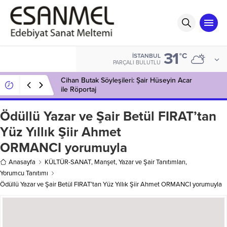
31
°C
İSTANBUL
PARÇALI BULUTLU
Cihan Butak Söyleşileri: Şair Hüseyin Acar
ile Röportaj
Ödüllü Yazar ve Şair Betül FIRAT’tan
Yüz Yıllık Şiir Ahmet
ORMANCI yorumuyla
Anasayfa
KÜLTÜR-SANAT
,
Manşet
,
Yazar ve Şair Tanıtımları
,
Yorumcu Tanıtımı
Ödüllü Yazar ve Şair Betül FIRAT’tan Yüz Yıllık Şiir Ahmet ORMANCI yorumuyla