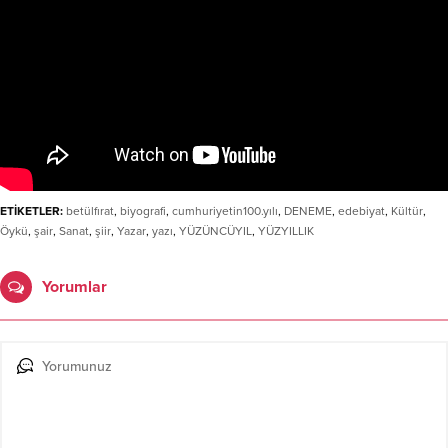
ETİKETLER:
betülfırat
,
biyografi
,
cumhuriyetin100.yılı
,
DENEME
,
edebiyat
,
Kültür
,
Öykü
,
şair
,
Sanat
,
şiir
,
Yazar
,
yazı
,
YÜZÜNCÜYIL
,
YÜZYILLIK
Yorumlar