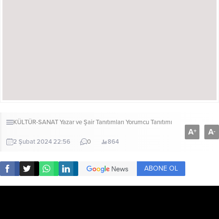
KÜLTÜR-SANAT
Yazar ve Şair Tanıtımları
Yorumcu Tanıtımı
A
A
+
-
2 Şubat 2024 22:56
0
864
ABONE OL