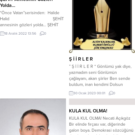
Yolda…
“Önce Vatan”serisinden: Halide
Halid ŞEHİT
annesinin gözleri yolda… ŞEHİT
annesi geceleri sabah eder. Şehit
18 Aralık 2022 13:56
0
annesinin uykusu başka gözlerde
misafir olur. Şehit annesi evladının
canına yemin eder. Şehit annesi
evladının adını yağmurdan, kardan,
Ş İ İ R L E R
rüzgardan, fırtınadan korur. Şehit
” Ş İ İ R L E R “ Gönlümü yak diye,
annesi düğünsüz evladına her gün
yazmadım seni Gönlümün
kalbinde düğün yapar. Şehit annesi
çağlayanı, akan şiirler Ben sende
evladının mezarı üstüne...
buldum, inan kendimi Dolsun
gönüllerimize, taşsın şiirler Tabuları
30 Ocak 2023 00:01
0
yıkmak gerek, bazı yapıda Şiir’lerin
duygusu var, gönülde kalp’te
Olumsuzlukların çözümü, sevmekte
KULA KUL OLMA!
Dolsun gönüllerimize, taşsın şiirler
KULA KUL OLMA! Necati Açıkgöz
KİMİ MIZRAPTADIR / KİMİ TELDEDİR
Bir elinde fırçası var, diğerinde
KİMİ...
galon boya. Demokrasi sözcüğünü