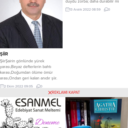
duydu zorba; daha durabilir mi
dersin yerinde? Kaçışın yok,
13 Aralık 2022 08:59
0
Kurtuluşun yok işin bitiktir
”demokrat”. Hak ettin çarpıyı, illaki
yiyeceksin. Bununla da kalsan iyi.
Ağızdan çıkacak balgamı da;
suratından silmek için hazırlan. Ne
küfürler, ne küfürler…...
ŞİİR
ŞiirŞairin gönlünde yürek
yarası,Beyaz defterlerin bahtı
karası,Doğumdan ölüme ömür
arası,Ondan geri kalan anıdır şiir.
Bazen haykırıştır olan zulüm’e,An
2 Ekim 2022 09:05
0
olur boğazda kalır kelime,Köroğlu
REKLAMI KAPAT
misali yiğit dilime,Şairin şerefi
şanıdır şiir. Bir mısralık sözle başı
kestirir,Pir sultan abdaldır darda
astırır,Züleyha’yı Yusuf gibi
küstürür,Kalemin döktüğü kanıdır
şiir. Hallaç gibi Hak der gidermiş