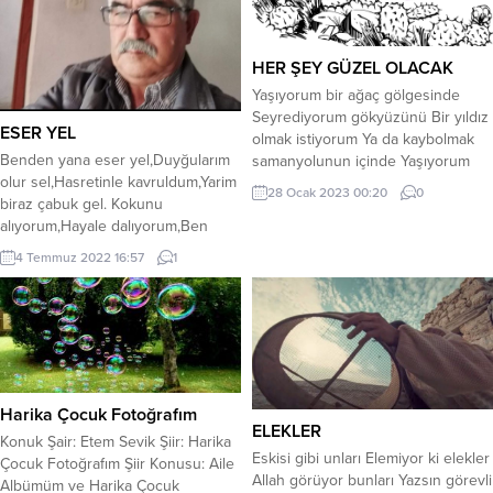
HER ŞEY GÜZEL OLACAK
Yaşıyorum bir ağaç gölgesinde
Seyrediyorum gökyüzünü Bir yıldız
ESER YEL
olmak istiyorum Ya da kaybolmak
Benden yana eser yel,Duyğularım
samanyolunun içinde Yaşıyorum
olur sel,Hasretinle kavruldum,Yarim
gönlümün bahçesinde Ağaçlar
28 Ocak 2023 00:20
0
biraz çabuk gel. Kokunu
yükseliyor göğe Her dalında taze
alıyorum,Hayale dalıyorum,Ben
bir nefes Her yaprağında ayrı bir
senin aşkın ile,Baş başa kalıyorum.
heves Yaşıyorum gözlerimi
4 Temmuz 2022 16:57
1
Her gün aynı heyacan,Dayanırmı
yumduğum yerde Her şey renkli
buna can?Ben seni
Boylu boyunca yayılmış yeryüzüne
seviyorum,Söyle sen ne yapacan.
İçi dışı aynı, riya yok zerresinde
Bitmez benim dumanım,Ateş aldı
Yaşıyorum kendi...
her yanım,Aşkıma karşıklık ver,Bak
bende bir insanım. Ali Akın
(Albazoğlu)04.07.2022
Harika Çocuk Fotoğrafım
ELEKLER
Konuk Şair: Etem Sevik Şiir: Harika
Eskisi gibi unları Elemiyor ki elekler
Çocuk Fotoğrafım Şiir Konusu: Aile
Allah görüyor bunları Yazsın görevli
Albümüm ve Harika Çocuk