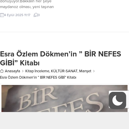
dönüşüyor.Bakkalın her şeye
bir şahit,...
maydanoz olması, yeni taşınan
komşunun başına gelenler ve
4 Eylül 2025 11:17
0
“usta” tesisatçının beceriksizlikleri…
Bu evde su akmasa da kahkahalar
sel gibi akacak gibi duruyor 😂Ben
yazarken çok eğlendim umarım
sizlerlerde izlediğinizde keyif
alırsınız.
Esra Özlem Dökmen’in ” BİR NEFES
GİBİ” Kitabı
Anasayfa
Kitap İnceleme
,
KÜLTÜR-SANAT
,
Manşet
Esra Özlem Dökmen’in ” BİR NEFES GİBİ” Kitabı