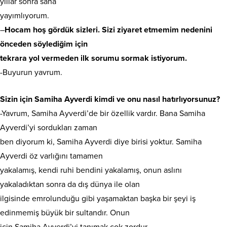
yıllar sonra sana
yayımlıyorum.
–
Hocam hoş gördük sizleri. Sizi ziyaret etmemim nedenini
önceden söylediğim için
tekrara yol vermeden ilk sorumu sormak istiyorum.
-Buyurun yavrum.
Sizin için Samiha Ayverdi kimdi ve onu nasıl hatırlıyorsunuz?
-Yavrum, Samiha Ayverdi’de bir özellik vardır. Bana Samiha
Ayverdi’yi sordukları zaman
ben diyorum ki, Samiha Ayverdi diye birisi yoktur. Samiha
Ayverdi öz varlığını tamamen
yakalamış, kendi ruhi bendini yakalamış, onun aslını
yakaladıktan sonra da dış dünya ile olan
ilgisinde emrolunduğu gibi yaşamaktan başka bir şeyi iş
edinmemiş büyük bir sultandır. Onun
için Samiha Ayverdi’yi tanımak çok zordur.