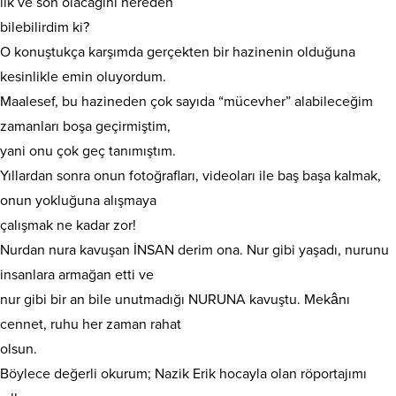
ilk ve son olacağını nereden
bilebilirdim ki?
O konuştukça karşımda gerçekten bir hazinenin olduğuna
kesinlikle emin oluyordum.
Maalesef, bu hazineden çok sayıda “mücevher” alabileceğim
zamanları boşa geçirmiştim,
yani onu çok geç tanımıştım.
Yıllardan sonra onun fotoğrafları, videoları ile baş başa kalmak,
onun yokluğuna alışmaya
çalışmak ne kadar zor!
Nurdan nura kavuşan İNSAN derim ona. Nur gibi yaşadı, nurunu
insanlara armağan etti ve
nur gibi bir an bile unutmadığı NURUNA kavuştu. Mekânı
cennet, ruhu her zaman rahat
olsun.
Böylece değerli okurum; Nazik Erik hocayla olan röportajımı