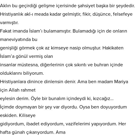
Aklın bu geçirdiği gelişme içerisinde şahsiyet başka bir şeydedir.
Hristiyanlık akl-ı meada kadar gelmiştir, fikir, düşünce, felsefeye
varmıştır.
Fakat imanda İslam’ı bulamamıştır. Bulamadığı için de onların
maneviyatında bu
genişliği görmek çok az kimseye nasip olmuştur. Hakikaten
İslam’a gönül vermiş olan
insanlar müstesna, diğerlerinin çok sıkıntı ve buhran içinde
olduklarını biliyorum.
Hristiyanlara dinince dinlensin denir. Ama ben madam Mariya
için Allah rahmet
eylesin derim. Öyle bir bunalım içindeydi ki, kızcağız…
İçimde doymayan bir şey var diyordu. Oysa ben doyuyordum
eskiden. Kiliseye
gidiyordum, ibadet ediyordum, vazifelerimi yapıyordum. Her
hafta günah çıkarıyordum. Ama