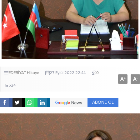
EDEBİYAT
Hikaye
27 Eylül 2022 22:44
0
A
A
+
-
524
ABONE OL