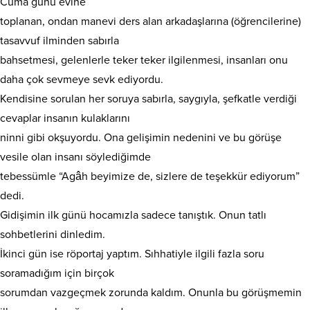
Cuma günü evine
toplanan, ondan manevi ders alan arkadaşlarına (öğrencilerine)
tasavvuf ilminden sabırla
bahsetmesi, gelenlerle teker teker ilgilenmesi, insanları onu
daha çok sevmeye sevk ediyordu.
Kendisine sorulan her soruya sabırla, saygıyla, şefkatle verdiği
cevaplar insanın kulaklarını
ninni gibi okşuyordu. Ona gelişimin nedenini ve bu görüşe
vesile olan insanı söylediğimde
tebessümle “Agâh beyimize de, sizlere de teşekkür ediyorum”
dedi.
Gidişimin ilk günü hocamızla sadece tanıştık. Onun tatlı
sohbetlerini dinledim.
İkinci gün ise röportaj yaptım. Sıhhatiyle ilgili fazla soru
soramadığım için birçok
sorumdan vazgeçmek zorunda kaldım. Onunla bu görüşmemin