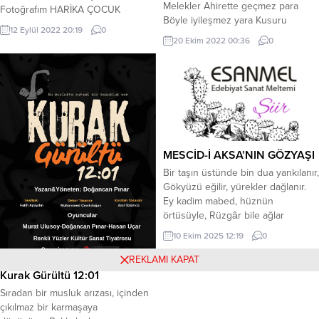
Melekler Ahirette geçmez para
Fotoğrafım HARİKA ÇOCUK
Böyle iyileşmez yara Kusuru
FOTOĞRAFIM Aile albümümün
12 Eylül 2022 20:19
0
kendinde ara Kahpe mi sence
fotoğraflarına bir göz attım bugün.
20 Ekim 2022 00:36
0
felekler Kazmış dahada kazarda
Harika çocukluğumdan kalan güzel
Suç ne çizer ne yazarda Aklımız
bir hatıra harika çocuk fotoğrafıma
kaldı pazarda Pahalı gömlek
ilişti gözlerim. Aklıma harika
yelekler Temeli çürük binanın
çocukluğum geldi hemen. Ama ne
Sinan’ın işi Sinan’ın Alparslan der ki
güzeldi, harikaydı benim
inanın Keleklik...
çocukluğum. Hafifçe albümüme...
MESCİD-İ AKSA’NIN GÖZYAŞI
Bir taşın üstünde bin dua yankılanır,
Gökyüzü eğilir, yürekler dağlanır.
Ey kadim mabed, hüznün
örtüsüyle, Rüzgâr bile ağlar
minarenin sesiyle. *** Zincirler
10 Ekim 2025 12:19
0
gölgene düşmüş, ey mukaddes
mekân, Gecenin kalbinde saklıdır
REKLAMI KAPAT
feryadın, iman. Bir çocuğun
Kurak Gürültü 12:01
gözünde direnişin nuru, Bir
Sıradan bir musluk arızası, içinden
annenin sessiz duasında umudu.
çıkılmaz bir karmaşaya
*** Taş duvarların konuşur, her biri