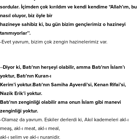
sordular. İçimden çok kırıldım ve kendi kendime “Allah’ım, bu
nasıl oluyor, biz öyle bir
hazineye sahibiz ki, bu gün bizim gençlerimiz o hazineyi
tanımıyorlar’’.
-Evet yavrum, bizim çok zengin hazinelerimiz var.
–
Diyor ki, Batı’nın herşeyi olabilir, amma Batı’nın İslam’ı
yoktur, Batı’nın Kuran-ı
Kerim’i yoktur.Batı’nın Samiha Ayverdi’si, Kenan Rifai’si,
Nazik Erik’i yoktur.
Batı’nın zenginliği olabilir ama onun İslam gibi manevi
zenginliği yoktur.
-Olamaz da yavrum. Eskiler derlerdi ki, Akıl kademeleri akl-ı
meaş, akl-ı meat, akl-ı meal,
akl-ı selim ve akl-ı nuranidir.