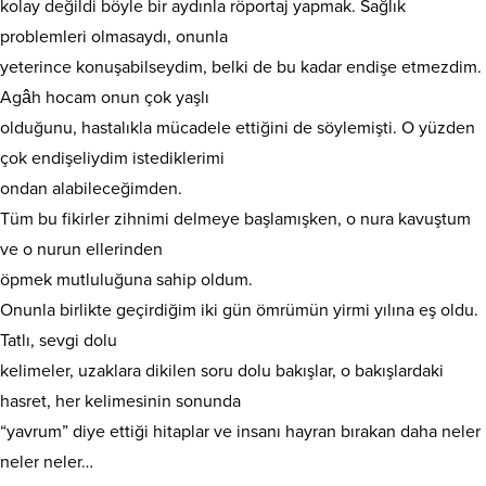
kolay değildi böyle bir aydınla röportaj yapmak. Sağlık
problemleri olmasaydı, onunla
yeterince konuşabilseydim, belki de bu kadar endişe etmezdim.
Agâh hocam onun çok yaşlı
olduğunu, hastalıkla mücadele ettiğini de söylemişti. O yüzden
çok endişeliydim istediklerimi
ondan alabileceğimden.
Tüm bu fikirler zihnimi delmeye başlamışken, o nura kavuştum
ve o nurun ellerinden
öpmek mutluluğuna sahip oldum.
Onunla birlikte geçirdiğim iki gün ömrümün yirmi yılına eş oldu.
Tatlı, sevgi dolu
kelimeler, uzaklara dikilen soru dolu bakışlar, o bakışlardaki
hasret, her kelimesinin sonunda
“yavrum” diye ettiği hitaplar ve insanı hayran bırakan daha neler
neler neler…