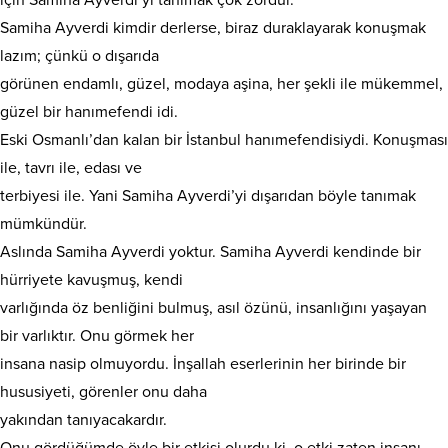
Samiha Ayverdi kimdir derlerse, biraz duraklayarak konuşmak
lazım; çünkü o dışarıda
görünen endamlı, güzel, modaya aşina, her şekli ile mükemmel,
güzel bir hanımefendi idi.
Eski Osmanlı’dan kalan bir İstanbul hanımefendisiydi. Konuşması
ile, tavrı ile, edası ve
terbiyesi ile. Yani Samiha Ayverdi’yi dışarıdan böyle tanımak
mümkündür.
Aslında Samiha Ayverdi yoktur. Samiha Ayverdi kendinde bir
hürriyete kavuşmuş, kendi
varlığında öz benliğini bulmuş, asıl özünü, insanlığını yaşayan
bir varlıktır. Onu görmek her
insana nasip olmuyordu. İnşallah eserlerinin her birinde bir
hususiyeti, görenler onu daha
yakından tanıyacakardır.
Onu gördüğümde öyle bir etkisi olurdu ki, o etki zaten insanı