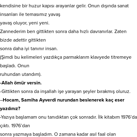
kendisine bir huzur kapısı arayanlar gelir. Onun dışında sanat
insanları ile temasımız yavaş
yavaş oluyor, yeni yeni.
Zannederim ben gittikten sonra daha hızlı davranırlar. Zaten
bizde adettir gittikten
sonra daha iyi tanınır insan.
(Şimdi bu kelimeleri yazdıkça parmaklarım klavyede titremeye
başladı. Onun
ruhundan utandım).
-Allah ömür versin.
-Gittikten sonra da inşallah işe yarayan şeyler bırakmış oluruz.
–
Hocam, Samiha Ayverdi nurundan beslenerek kaç eser
yazdınız?
-Yazıya başlamam onu tanıdıktan çok sonradır. İlk kitabım 1976’da
çıktı. 1976’dan
sonra yazmaya başladım. O zamana kadar asıl faal olan