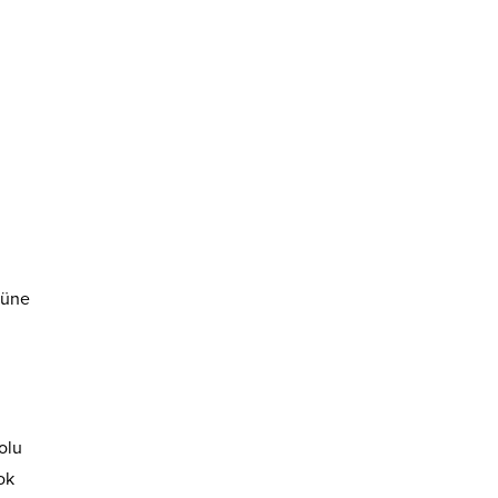
süne
olu
ok