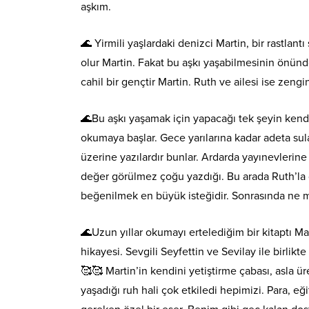
aşkım.
🌊 Yirmili yaşlardaki denizci Martin, bir rastlant
olur Martin. Fakat bu aşkı yaşabilmesinin önünde 
cahil bir gençtir Martin. Ruth ve ailesi ise zengin
🌊Bu aşkı yaşamak için yapacağı tek şeyin kendi
okumaya başlar. Gece yarılarına kadar adeta sula
üzerine yazılardır bunlar. Ardarda yayınevlerin
değer görülmez çoğu yazdığı. Bu arada Ruth’la 
beğenilmek en büyük isteğidir. Sonrasında ne 
🌊Uzun yıllar okumayı ertelediğim bir kitaptı Mar
hikayesi. Sevgili Seyfettin ve Sevilay ile birlikt
🥰🥰 Martin’in kendini yetiştirme çabası, asla
yaşadığı ruh hali çok etkiledi hepimizi. Para, 