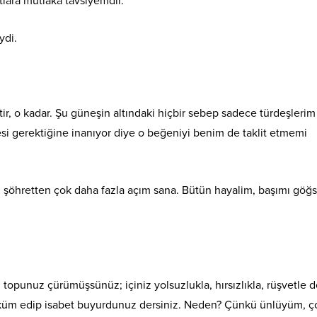
tlara mutlaka tavsiyemdir.
ydi.
 o kadar. Şu güneşin altındaki hiçbir sebep sadece türdeşlerim
i gerektiğine inanıyor diye o beğeniyi benim de taklit etmemi
, şöhretten çok daha fazla açım sana. Bütün hayalim, başımı göğ
opunuz çürümüşsünüz; içiniz yolsuzlukla, hırsızlıkla, rüşvetle d
üm edip isabet buyurdunuz dersiniz. Neden? Çünkü ünlüyüm, ç