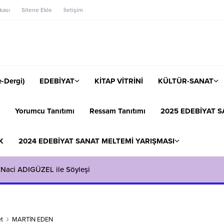
ikası
Sitene Ekle
İletişim
-Dergi)
EDEBİYAT
KİTAP VİTRİNİ
KÜLTÜR-SANAT
Yorumcu Tanıtımı
Ressam Tanıtımı
2025 EDEBİYAT S
K
2024 EDEBİYAT SANAT MELTEMİ YARIŞMASI
 Naci ADIGÜZEL ile Söyleşi
t
MARTİN EDEN