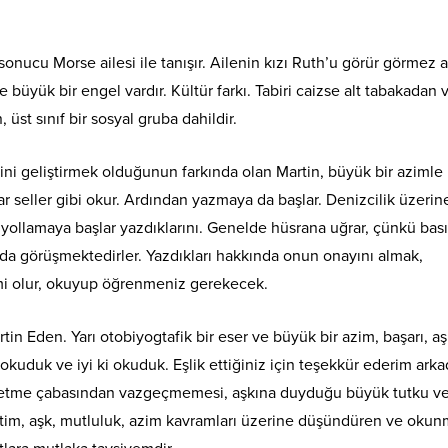
ı sonucu Morse ailesi ile tanışır. Ailenin kızı Ruth’u görür görmez a
büyük bir engel vardır. Kültür farkı. Tabiri caizse alt tabakadan 
, üst sınıf bir sosyal gruba dahildir.
ni geliştirmek olduğunun farkında olan Martin, büyük bir azimle
r seller gibi okur. Ardından yazmaya da başlar. Denizcilik üzerin
e yollamaya başlar yazdıklarını. Genelde hüsrana uğrar, çünkü bas
da görüşmektedirler. Yazdıkları hakkında onun onayını almak,
mi olur, okuyup öğrenmeniz gerekecek.
tin Eden. Yarı otobiyogtafik bir eser ve büyük bir azim, başarı, a
e okuduk ve iyi ki okuduk. Eşlik ettiğiniz için teşekkür ederim arka
 üretme çabasından vazgeçmemesi, aşkına duyduğu büyük tutku ve
eğitim, aşk, mutluluk, azim kavramları üzerine düşündüren ve okun