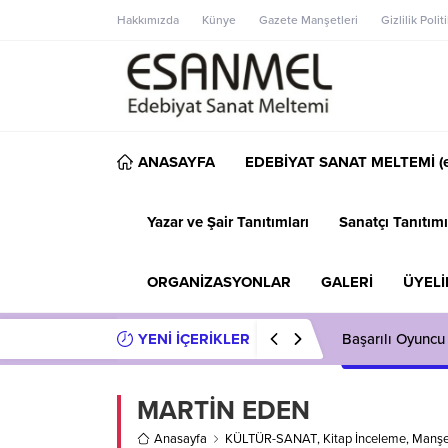
Hakkımızda
Künye
Gazete Manşetleri
Gizlilik Polit
ANASAYFA
EDEBİYAT SANAT MELTEMİ (e
Yazar ve Şair Tanıtımları
Sanatçı Tanıtımı
ORGANİZASYONLAR
GALERİ
ÜYELİ
YENİ İÇERİKLER
Başarılı Oyuncu
MARTİN EDEN
Anasayfa
KÜLTÜR-SANAT
,
Kitap İnceleme
,
Manşe