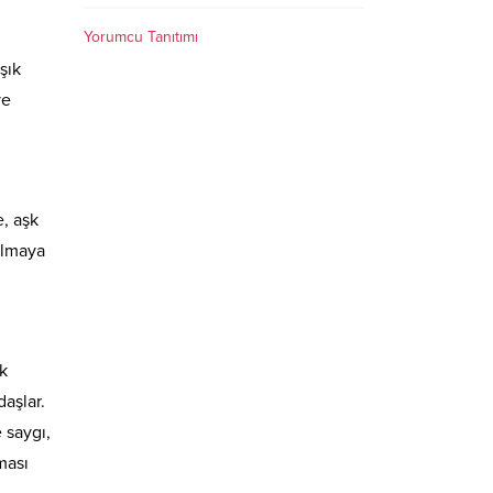
Yorumcu Tanıtımı
şık
ve
e, aşk
ılmaya
şk
daşlar.
 saygı,
ması