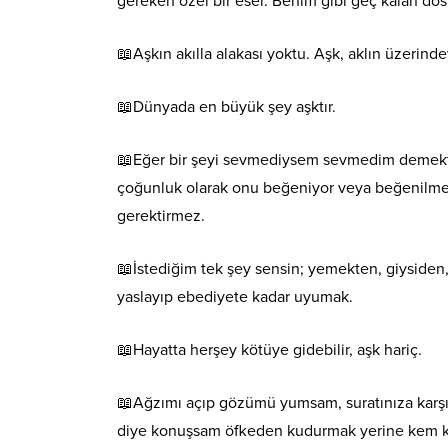
gereken özel bir eser. Benim gibi geç kalan dos
📖Aşkın akılla alakası yoktu. Aşk, aklın üzerinde
📖Dünyada en büyük şey aşktır.
📖Eğer bir şeyi sevmediysem sevmedim demektir,
çoğunluk olarak onu beğeniyor veya beğenilmes
gerektirmez.
📖İstediğim tek şey sensin; yemekten, giysiden
yaslayıp ebediyete kadar uyumak.
📖Hayatta herşey kötüye gidebilir, aşk hariç.
📖Ağzımı açıp gözümü yumsam, suratınıza karşı t
diye konuşsam öfkeden kudurmak yerine kem k