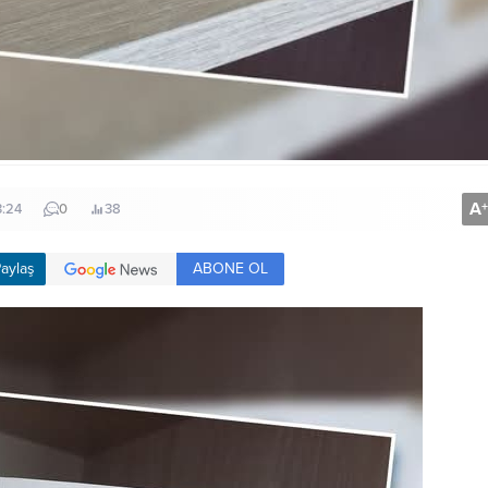
A
+
3:24
0
38
ABONE OL
aylaş