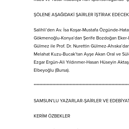
ŞÖLENE AŞAĞIDAKİ ŞAİRLER İŞTİRAK EDECE
Salihli’den Av. İsa Koşar-Mustafa Özgünde-Hat
Gökmenoğlu-Konya’dan Şerife Bozdoğan Eker-Is
Gülmez ile Prof. Dr. Nurettin Gülmez-Ahıska’da
Melahat Kuzu-Bucak’tan Ayşe Akan Oral ve Sül
Ezgar Ergün-Ali Yıldırımer-Hasan Hüseyin Ak
Elbeyoğlu (Bursa).
******************************************************************
SAMSUN’LU YAZARLAR-ŞAİRLER VE EDEBİYA
KERİM ÖZBEKLER