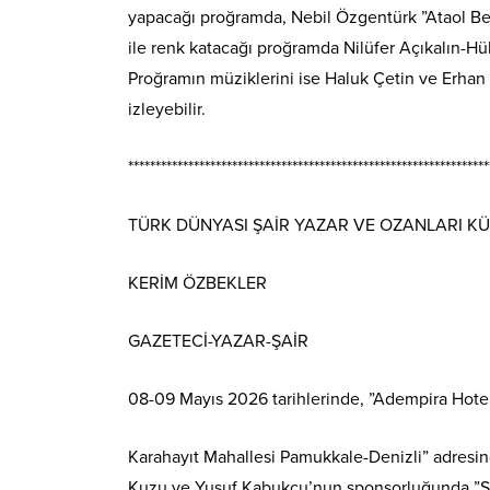
yapacağı proğramda, Nebil Özgentürk ”Ataol Beh
ile renk katacağı proğramda Nilüfer Açıkalın-Hüly
Proğramın müziklerini ise Haluk Çetin ve Erhan D
izleyebilir.
******************************************************************
TÜRK DÜNYASI ŞAİR YAZAR VE OZANLARI KÜLT
KERİM ÖZBEKLER
GAZETECİ-YAZAR-ŞAİR
08-09 Mayıs 2026 tarihlerinde, ”Adempira Hote
Karahayıt Mahallesi Pamukkale-Denizli” adresin
Kuzu ve Yusuf Kabukçu’nun sponsorluğunda ”Şii