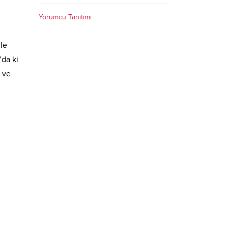
Yorumcu Tanıtımı
le
’da ki
 ve