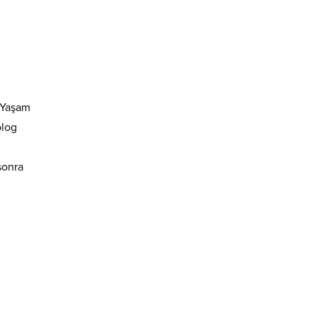
z Yaşam
olog
sonra