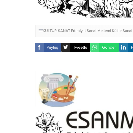
KÜLTÜR-SANAT
Edebiyat Sanat Meltemi Kültür Sanat
Paylaş
Tweetle
Gönder
P