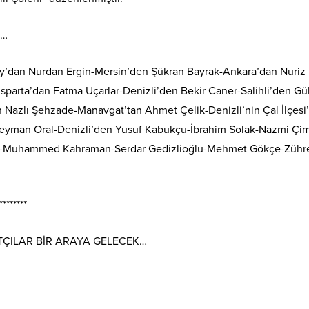
K…
ay’dan Nurdan Ergin-Mersin’den Şükran Bayrak-Ankara’dan Nuriz
parta’dan Fatma Uçarlar-Denizli’den Bekir Caner-Salihli’den G
n Nazlı Şehzade-Manavgat’tan Ahmet Çelik-Denizli’nin Çal İlçes
eyman Oral-Denizli’den Yusuf Kabukçu-İbrahim Solak-Nazmi Çi
taş-Muhammed Kahraman-Serdar Gedizlioğlu-Mehmet Gökçe-Zühr
********
TÇILAR BİR ARAYA GELECEK…