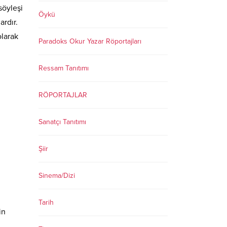
söyleşi
Öykü
ardır.
olarak
Paradoks Okur Yazar Röportajları
Ressam Tanıtımı
RÖPORTAJLAR
Sanatçı Tanıtımı
Şiir
Sinema/Dizi
Tarih
in