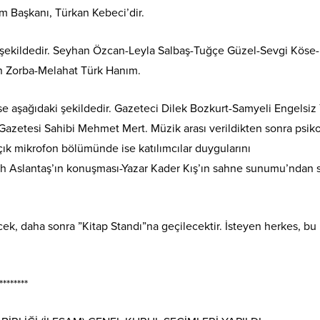
orm Başkanı, Türkan Kebeci’dir.
 şu şekildedir. Seyhan Özcan-Leyla Salbaş-Tuğçe Güzel-Sevgi Köse-
 Zorba-Melahat Türk Hanım.
se aşağıdaki şekildedir. Gazeteci Dilek Bozkurt-Samyeli Engelsi
azetesi Sahibi Mehmet Mert. Müzik arası verildikten sonra psik
çık mikrofon bölümünde ise katılımcılar duygularını
ih Aslantaş’ın konuşması-Yazar Kader Kış’ın sahne sunumu’ndan 
k, daha sonra ”Kitap Standı”na geçilecektir. İsteyen herkes, bu
********