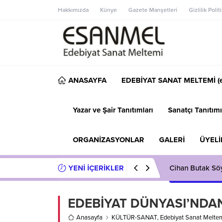
Hakkımızda
Künye
Gazete Manşetleri
Gizlilik Polit
ANASAYFA
EDEBİYAT SANAT MELTEMİ (e
Yazar ve Şair Tanıtımları
Sanatçı Tanıtımı
ORGANİZASYONLAR
GALERİ
ÜYELİ
YENİ İÇERİKLER
Cihan Butak Söyl
EDEBİYAT DÜNYASI’NDA
Anasayfa
KÜLTÜR-SANAT
,
Edebiyat Sanat Meltem