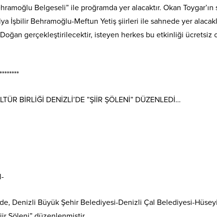
ramoğlu Belgeseli” ile proğramda yer alacaktır. Okan Toygar’ın 
a İşbilir Behramoğlu-Meftun Yetiş şiirleri ile sahnede yer alacakl
oğan gerçekleştirilecektir, isteyen herkes bu etkinliği ücretsiz 
********
ÜR BİRLİĞİ DENİZLİ’DE ”ŞİİR ŞÖLENİ” DÜZENLEDİ…
l-
de, Denizli Büyük Şehir Belediyesi-Denizli Çal Belediyesi-Hüsey
r Şöleni” düzenlenmiştir.