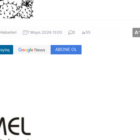
A
+
 Haberleri
7 Mayıs 2026 13:03
0
55
ABONE OL
aylaş