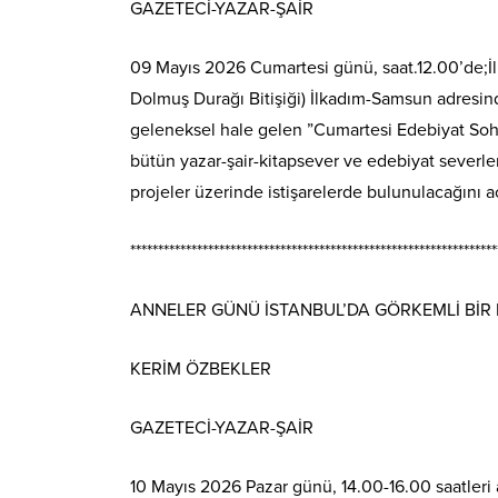
GAZETECİ-YAZAR-ŞAİR
09 Mayıs 2026 Cumartesi günü, saat.12.00’de;İlk
Dolmuş Durağı Bitişiği) İlkadım-Samsun adresin
geleneksel hale gelen ”Cumartesi Edebiyat Sohbet
bütün yazar-şair-kitapsever ve edebiyat severle
projeler üzerinde istişarelerde bulunulacağını aç
******************************************************************
ANNELER GÜNÜ İSTANBUL’DA GÖRKEMLİ Bİ
KERİM ÖZBEKLER
GAZETECİ-YAZAR-ŞAİR
10 Mayıs 2026 Pazar günü, 14.00-16.00 saatleri 