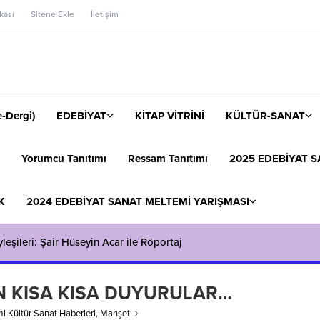
ikası
Sitene Ekle
İletişim
-Dergi)
EDEBİYAT
KİTAP VİTRİNİ
KÜLTÜR-SANAT
Yorumcu Tanıtımı
Ressam Tanıtımı
2025 EDEBİYAT S
K
2024 EDEBİYAT SANAT MELTEMİ YARIŞMASI
eşileri: Şair Hüseyin Acar ile Röportaj
N KISA KISA DUYURULAR…
i Kültür Sanat Haberleri
,
Manşet