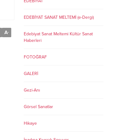
EDEBİYAT
EDEBİYAT SANAT MELTEMİ (e-Dergi)
A
-
Edebiyat Sanat Meltemi Kültür Sanat
Haberleri
FOTOĞRAF
GALERİ
Gezi-Anı
Görsel Sanatlar
Hikaye
İnadına Kıvırcık Soruyor