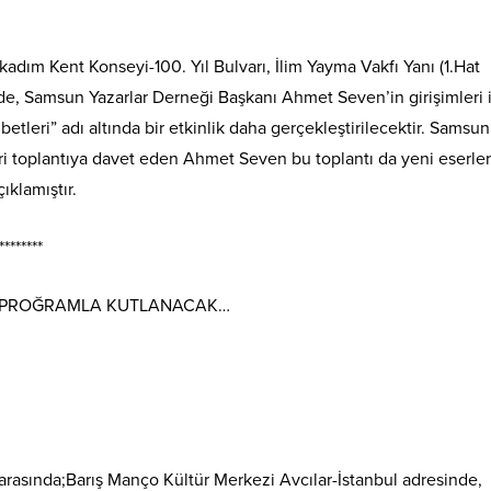
adım Kent Konseyi-100. Yıl Bulvarı, İlim Yayma Vakfı Yanı (1.Hat
de, Samsun Yazarlar Derneği Başkanı Ahmet Seven’in girişimleri i
leri” adı altında bir etkinlik daha gerçekleştirilecektir. Samsun
ri toplantıya davet eden Ahmet Seven bu toplantı da yeni eserler
ıklamıştır.
********
R PROĞRAMLA KUTLANACAK…
arasında;Barış Manço Kültür Merkezi Avcılar-İstanbul adresinde,