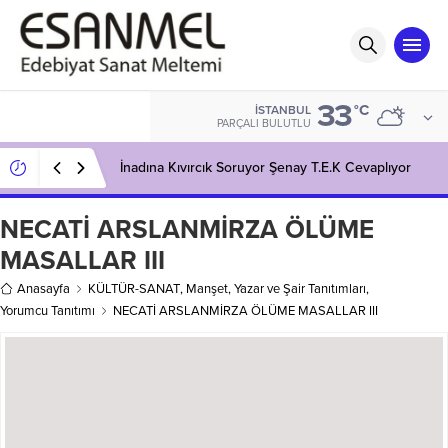
33
°C
İSTANBUL
PARÇALI BULUTLU
İnadına Kıvırcık Soruyor Şenay T.E.K Cevaplıyor
NECATİ ARSLANMİRZA ÖLÜME
MASALLAR III
Anasayfa
KÜLTÜR-SANAT
,
Manşet
,
Yazar ve Şair Tanıtımları
,
Yorumcu Tanıtımı
NECATİ ARSLANMİRZA ÖLÜME MASALLAR III