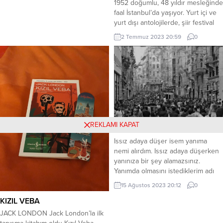
1952 doğumlu, 48 yıldır mesleğinde
saçını tarasam , elinde tarak saçımı
faal İstanbul’da yaşıyor. Yurt içi ve
ördün. Ne zaman ninni söylesem ,
yurt dışı antolojilerde, şiir festival
en güzel şarkıları fısıldadın. Ama hiç
ve seçki kitaplarına seçilmiş şiirleri
2 Temmuz 2023 20:59
0
kahve yapmadım ben. Üst katın
İngilizce Yunanca ve İspanyolcaya
salonunu büyüttüğün...
çevrilmiştir. Edebiyat Magazin
Gazetesi Şiir Köşe Yazarı, Kirpi
Edebiyat ve Düşün Dergisi Yayın
kurulu, Papirüs Dergisi Araştırma
ve Yayın Kurulu ve Türkiye Yazarlar
Sendikası üyesidir....
REKLAMI KAPAT
ISSIZ ADA
Issız adaya düşer isem yanıma
nemi alırdım. Issız adaya düşerken
yanınıza bir şey alamazsınız.
Yanımda olmasını istediklerim adı
üzerinde ıssız ada Ekmek Su İşaret
15 Ağustos 2023 20:12
0
Fişeği. Ey vereceği cevapla kendini
KIZIL VEBA
karizmatik göstermek veya
yaranmak isteyen adam; İnsan
JACK LONDON Jack London’la ilk
kalabalığı denilen ıssızlığa çıkarken