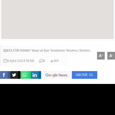
KÜLTÜR-SANAT
Yazar ve Şair Tanıtımları
Yorumcu Tanıtımı
A
A
+
-
9 Eylül 2023 16:06
0
301
ABONE OL