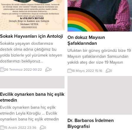
Sokak Hayvanları için Antoloji
On dokuz Mayısın
Şafaklarından
Sokakta yaşayan dostlarımıza
destek olma adına çıktığımız bu
Ufuktan bir güneş göründü bize 19
yolda bizlerle yol yürümek isteyen
Mayısın şafaklarından Samsundan
dostlarımızı bekliyoruz…
yakıldı ateş der size 19 Mayısın
şafaklarından Bandırma vapuru
26 Temmuz 2022 00:22
0
18 Mayıs 2022 15:16
0
suda bir telaş Köhne beyinlere
karşı bir savaş Biçildi yurduma
ipekten kumaş 19 Mayısın
şafaklarından Toprak buyur etti su
Evcilik oynarken bana hiç eşlik
heybetinde Sanmayın milletim
etmedin
kendi gurbetinde Gökyüzü gürledi
Evcilik oynarken bana hiç eşlik
yağmur şerbetinde 19 Mayısın
etmedin Leyla Köroğlu … Evcilik
şafaklarından Gözünün...
oynarken bana hiç eşlik etmedin
Dr. Barbaros İrdelmen
Hayır hayır! Sitem değil kesinlikle,
Biyografisi
15 Aralık 2022 23:36
0
aksine realite. Ne vakit bebeğimin