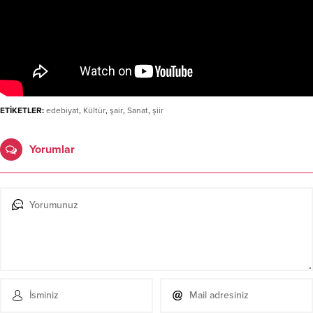
ETİKETLER:
edebiyat
,
Kültür
,
şair
,
Sanat
,
şiir
Yorumlar