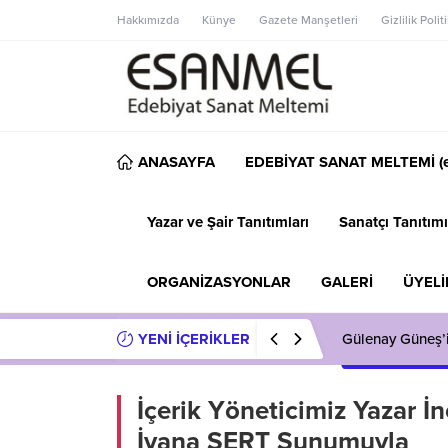
Hakkımızda
Künye
Gazete Manşetleri
Gizlilik Polit
ANASAYFA
EDEBİYAT SANAT MELTEMİ (e
Yazar ve Şair Tanıtımları
Sanatçı Tanıtımı
ORGANİZASYONLAR
GALERİ
ÜYELİ
YENİ İÇERİKLER
Gülenay Güneş’
İçerik Yöneticimiz Yazar
İvana SERT Sunumuyla