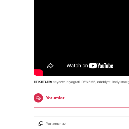
ETİKETLER:
beyaztv
,
biyografi
,
DENEME
,
edebiyat
,
inciyılmaz
Yorumlar