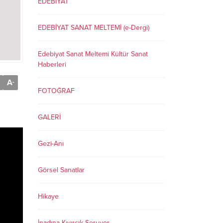
EDEBİYAT
EDEBİYAT SANAT MELTEMİ (e-Dergi)
Edebiyat Sanat Meltemi Kültür Sanat
Haberleri
A
-
FOTOĞRAF
GALERİ
Gezi-Anı
Görsel Sanatlar
Hikaye
İnadına Kıvırcık Soruyor