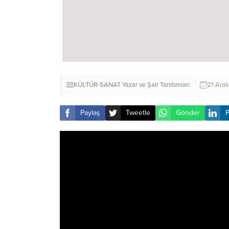
KÜLTÜR-SANAT
Yazar ve Şair Tanıtımları
21 Aral
Paylaş
Tweetle
Gönder
P