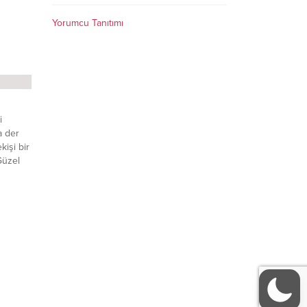
Yorumcu Tanıtımı
i
a der
kişi bir
Güzel
 olmalı
 aynı
rasında