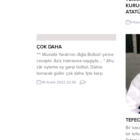
KURU
ATAT
9 Kas
ÇOK DAHA
^^ Mustafa Yaralı’nın /Ağla Bülbül/ şiirine
cevaptır. Aziz hatırasına saygıyla…. * Ahu
zâr eyleme ey garip bülbül, Dalına
konacak güller çok daha. İşte karşı
bağda, navruzla sümbül, Sesine gelecek,
28 Aralık 2022 22:26
0
eller çok daha. Yabaydı sırtında, sanılmış
aba. Eşref-i mahlûkat, olur mu kaba?
Mecnun’un Leyla’ya verdiği çaba, Ve dahi
aşk için, çöller...
TEFEC
Bir kas
bir tef