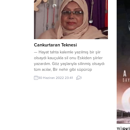
Cankurtaran Teknesi
— Hayat tahta kalemle yazılmış bir şiir
olsaydı kauçukla sil onu Eskiden şiirler
yazardım. Göz yaşlarıyla silinmiş olsaydı
tüm acılar, Bir nehir gibi süpürüp
giderdim bütün acıları. Kalp açık
30 Haziran 2022 23:41
1
görülebilirse, Yıkayıp temizlerdim,
mutluluk direği yakınlarda bulunsaydı, İki
elimi de doldururdum. Eğer görünüşümü
değiştirebilseydim, Farklı olurdum,
huzuru bulabilseydim, Ölümü seçerdim.
Shabana...
TÜRKİ