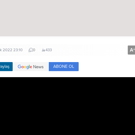
A
+
ık 2022 23:10
0
433
ABONE OL
aylaş