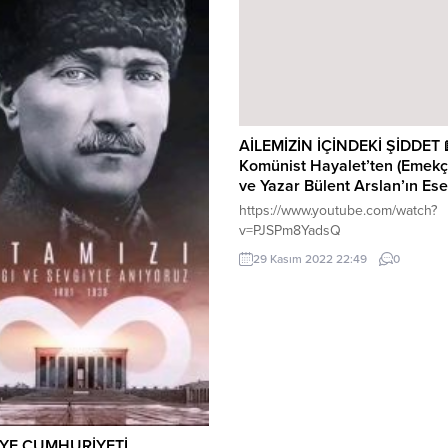
AİLEMİZİN İÇİNDEKİ ŞİDDET 
Komünist Hayalet’ten (Emekçi
ve Yazar Bülent Arslan’ın Eser
https://www.youtube.com/watch?
v=PJSPm8YadsQ
29 Kasım 2022 22:49
0
YE CUMHURİYETİ