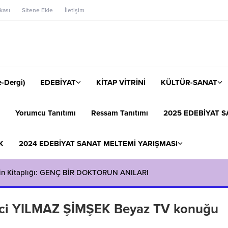
ikası
Sitene Ekle
İletişim
-Dergi)
EDEBİYAT
KİTAP VİTRİNİ
KÜLTÜR-SANAT
Yorumcu Tanıtımı
Ressam Tanıtımı
2025 EDEBİYAT S
K
2024 EDEBİYAT SANAT MELTEMİ YARIŞMASI
in Kitaplığı: GENÇ BİR DOKTORUN ANILARI
 İnci YILMAZ ŞİMŞEK Beyaz TV konuğu