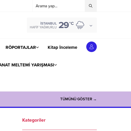
29
°C
İSTANBUL
HAFIF YAĞMURLU
RÖPORTAJLAR
Kitap İnceleme
ANAT MELTEMİ YARIŞMASI
TÜMÜNÜ GÖSTER →
Kategoriler