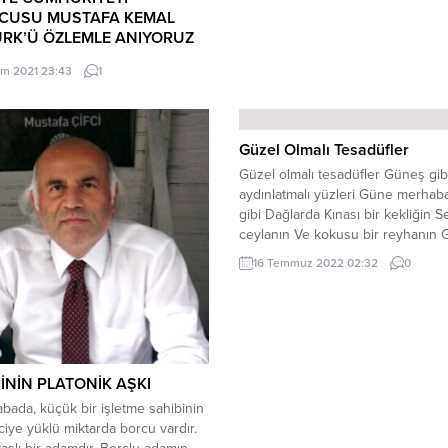
CUSU MUSTAFA KEMAL
ÜRK’Ü ÖZLEMLE ANIYORUZ
ım 2021 23:43
1
Güzel Olmalı Tesadüfler
Güzel olmalı tesadüfler Güneş gib
aydınlatmalı yüzleri Güne merhab
gibi Dağlarda Kınası bir kekliğin Se
ceylanın Ve kokusu bir reyhanın 
olmalı tesadüfler Güzelden de öte
16 Temmuz 2022 02:32
0
Bir anlık göz göze geliş Aynı şeyi
anda söylemek Bir gülüş gibi ’son
Bak ne kadar ’yakınız’ der gibi
Sevgilinin...
İNİN PLATONİK AŞKI
abada, küçük bir işletme sahibinin
eciye yüklü miktarda borcu vardır.