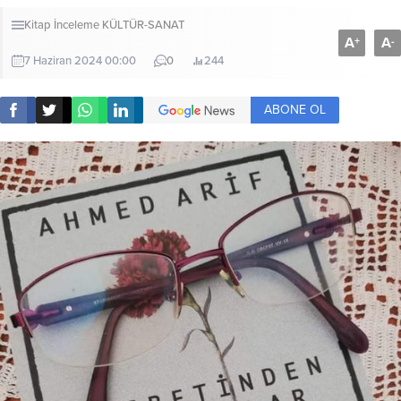
Kitap İnceleme
KÜLTÜR-SANAT
A
A
+
-
7 Haziran 2024 00:00
0
244
ABONE OL