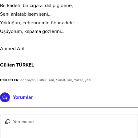
Bir kadeh, bir cigara, dalıp gidene,
Seni anlatabilsem seni…
Yokluğun, cehennemin öbür adıdır
Üşüyorum, kapama gözlerini…
Ahmed Arif
Gülten TÜRKEL
ETİKETLER:
edebiyat
,
Kültür
,
şair
,
Sanat
,
şiir
,
Yazar
,
yazı
Yorumlar