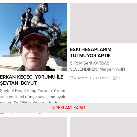
kalıntıların ve sanat eserlerinin (taş
görevinden sonra 20 yıl mobil vinç
yerinde ağırdır misali) yerinde
operatörü olarak ve sonrasında 12
sergilenmesinin ne anlama
yıl mesleğinde işletme müdürü
geldiğini, bu eserlerin nasıl ve
görevinde bulundu. 2008 yılında
kimler tarafından kaçırıldığına şahit
emekli oldu. 2018 yılına dek...
oluyorsunuz. İlk bakışta, çocuklara
tarih bilinci kazandırmak...
ESKİ HESAPLARIM
TUTMUYOR ARTIK
ŞİİR: M.Şerif KARDAŞ
SESLENDİREN: Meryem AKIN
ERKAN KEÇECİ YORUMU İLE
4 Temmuz 2023 19:10
0
ŞEYTANİ BOYUT
Şeytani Boyut Kitap Yorumu Yorum
zamanı ikinci dünya savaşının ayak
sesleri Dr. Viktor Kosarek bir iş
REKLAMI KAPAT
teklifi alır çekoslovakya gelir bir
19 Eylül 2022 16:42
0
katil insanları türlü işkencelerle
öldürür eski bir şato tımarhane
hastanesi yapılır orta avrupanın en
tehlikeli hastaları vardır hastalara