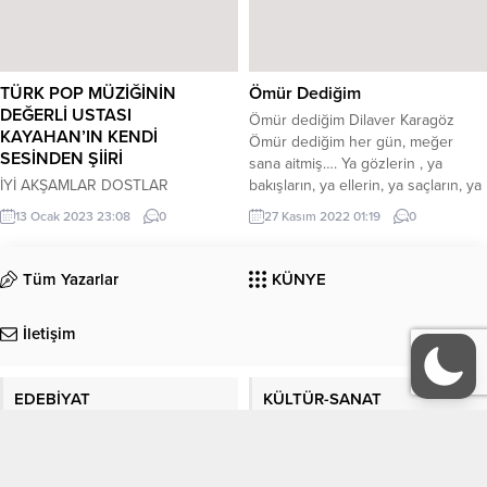
şeytanın altılısı diyorlar not
mekanlar ve yerler gerçekten var
orta avrupa...
TÜRK POP MÜZİĞİNİN
Ömür Dediğim
DEĞERLİ USTASI
Ömür dediğim Dilaver Karagöz
KAYAHAN’IN KENDİ
Ömür dediğim her gün, meğer
SESİNDEN ŞİİRİ
sana aitmiş…. Ya gözlerin , ya
İYİ AKŞAMLAR DOSTLAR
bakışların, ya ellerin, ya saçların, ya
(YILANDAN KORKMAM YALANDAN
sözlerin, ya da gülüşlerin… Bir gün
13 Ocak 2023 23:08
0
27 Kasım 2022 01:19
0
KORKTUĞUM KADAR) BU HAFTA
de benim olsun dedim,
TÜRK POP MÜZİĞİNİN DEĞERLİ
ağlayışlarına teslim oldum. Henüz
USTASI KAYAHAN’IN KENDİ
Şair Dilaver Karagöz
Tüm Yazarlar
KÜNYE
SESİNDEN ŞİİRİ VE YİNE KENDİ
ŞARKI FONUYLA BEN ANADOLU
İletişim
ÇOCUĞUYUM ŞİİRİYLE
SİZLERLEYİM… İİYİ
DİNLEMELER..SEVGİLER
EDEBİYAT
KÜLTÜR-SANAT
SAYGILAR… KISACA BİYOGRAFİSİ
Kayahan Açar (29 Mart 1949, İzmir –
3 Nisan 2015, İstanbul), Türk pop
Köşe Yazıları
Manşet
şarkıcısı-şarkı yazarı, müzisyen....