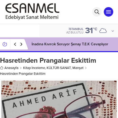
31
°C
İSTANBUL
AZ BULUTLU
İnadına Kıvırcık Soruyor Şenay T.E.K Cevaplıyor
Hasretinden Prangalar Eskittim
Anasayfa
Kitap İnceleme
,
KÜLTÜR-SANAT
,
Manşet
Hasretinden Prangalar Eskittim