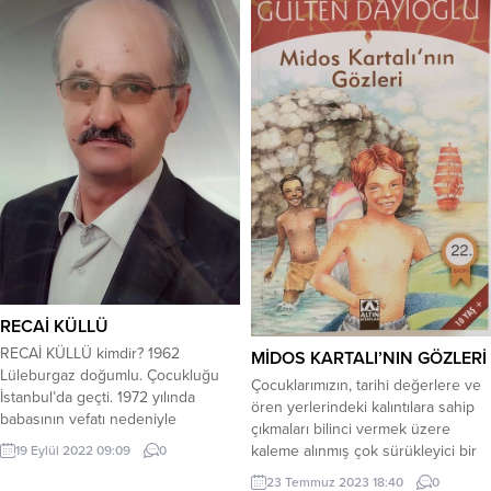
RECAİ KÜLLÜ
RECAİ KÜLLÜ kimdir? 1962
MİDOS KARTALI’NIN GÖZLERİ
Lüleburgaz doğumlu. Çocukluğu
Çocuklarımızın, tarihi değerlere ve
İstanbul’da geçti. 1972 yılında
ören yerlerindeki kalıntılara sahip
babasının vefatı nedeniyle
çıkmaları bilinci vermek üzere
Lüleburgaz Ayvalı köyüne yerleşti.
kaleme alınmış çok sürükleyici bir
19 Eylül 2022 09:09
0
Orta okul ve lise öğrenimimi
roman. Bu kitabı okurken; tarihi
23 Temmuz 2023 18:40
0
Lüleburgaz’da tamamladı. Askerlik