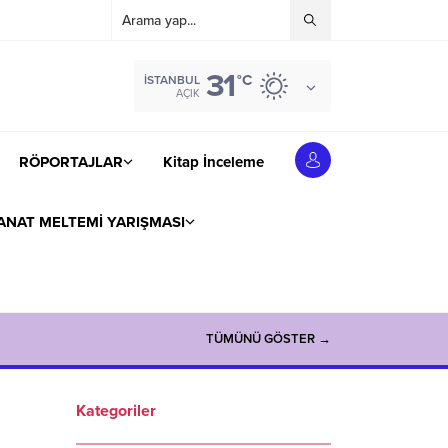
31
°C
İSTANBUL
AÇIK
RÖPORTAJLAR
Kitap İnceleme
ANAT MELTEMİ YARIŞMASI
TÜMÜNÜ GÖSTER →
Kategoriler