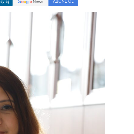
ABONE OL
aylaş