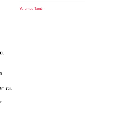
Yorumcu Tanıtımı
KEL
lü
miştir.
r