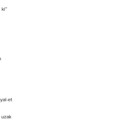
 ki”
n
yal-et
 uzak