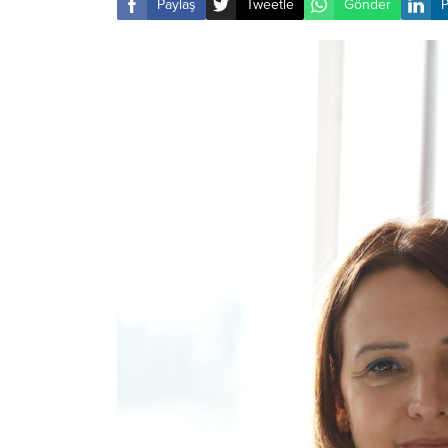
Paylaş
Tweetle
Gönder
P