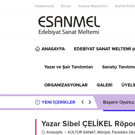
Hakkımızda
Künye
Gazete Manşetleri
Gizlilik Polit
ANASAYFA
EDEBİYAT SANAT MELTEMİ (e
Yazar ve Şair Tanıtımları
Sanatçı Tanıtımı
ORGANİZASYONLAR
GALERİ
ÜYELİ
YENİ İÇERİKLER
Başarılı Oyuncu
Yazar Sibel ÇELİKEL Röpor
Anasayfa
KÜLTÜR-SANAT
,
Manşet
,
Paradoks Okur