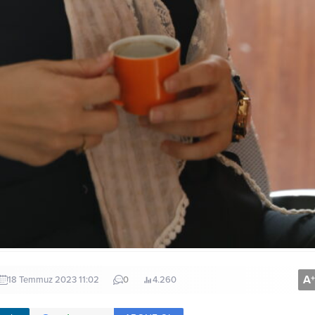
A
+
18 Temmuz 2023 11:02
0
4.260