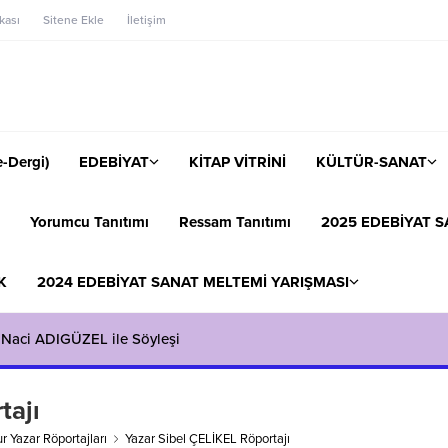
ikası
Sitene Ekle
İletişim
-Dergi)
EDEBİYAT
KİTAP VİTRİNİ
KÜLTÜR-SANAT
Yorumcu Tanıtımı
Ressam Tanıtımı
2025 EDEBİYAT S
K
2024 EDEBİYAT SANAT MELTEMİ YARIŞMASI
 Naci ADIGÜZEL ile Söyleşi
tajı
 Yazar Röportajları
Yazar Sibel ÇELİKEL Röportajı