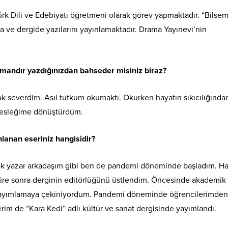
k Dili ve Edebiyatı öğretmeni olarak görev yapmaktadır. “Bilsem
ta ve dergide yazılarını yayınlamaktadır. Drama Yayınevi’nin
mandır yazdığınızdan bahseder misiniz biraz?
 severdim. Asıl tutkum okumaktı. Okurken hayatın sıkıcılığında
mesleğime dönüştürdüm.
ınlanan eseriniz hangisidir?
çok yazar arkadaşım gibi ben de pandemi döneminde başladım. Ha
üre sonra derginin editörlüğünü üstlendim. Öncesinde akademik
 yayımlamaya çekiniyordum. Pandemi döneminde öğrencilerimden
erim de “Kara Kedi” adlı kültür ve sanat dergisinde yayımlandı.