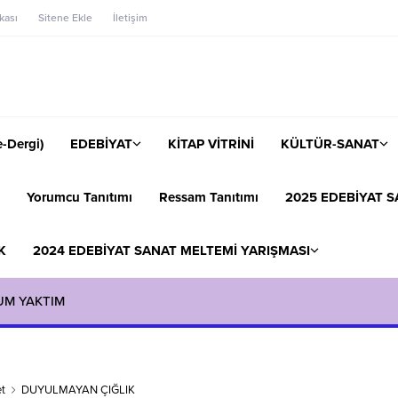
ikası
Sitene Ekle
İletişim
-Dergi)
EDEBİYAT
KİTAP VİTRİNİ
KÜLTÜR-SANAT
Yorumcu Tanıtımı
Ressam Tanıtımı
2025 EDEBİYAT S
K
2024 EDEBİYAT SANAT MELTEMİ YARIŞMASI
UM YAKTIM
t
DUYULMAYAN ÇIĞLIK