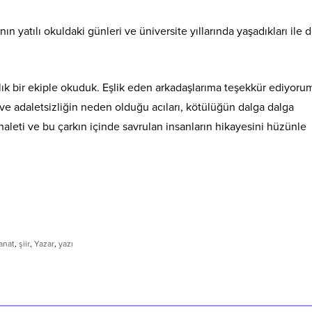
n yatılı okuldaki günleri ve üniversite yıllarında yaşadıkları ile
ık bir ekiple okuduk. Eşlik eden arkadaşlarıma teşekkür ediyoru
ve adaletsizliğin neden olduğu acıları, kötülüğün dalga dalga
aleti ve bu çarkın içinde savrulan insanların hikayesini hüzünle
anat
,
şiir
,
Yazar
,
yazı