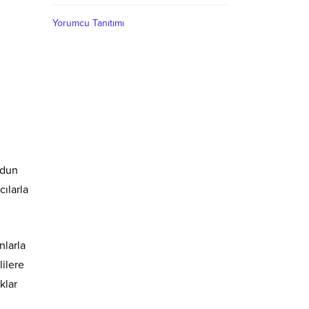
Yorumcu Tanıtımı
odun
ılarla
nlarla
lilere
klar