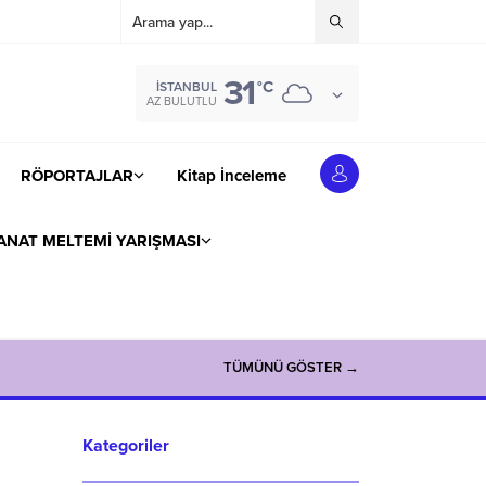
31
°C
İSTANBUL
AZ BULUTLU
RÖPORTAJLAR
Kitap İnceleme
ANAT MELTEMİ YARIŞMASI
TÜMÜNÜ GÖSTER →
Kategoriler