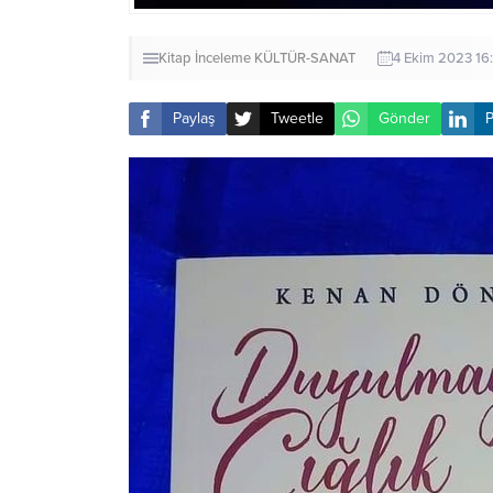
Kitap İnceleme
KÜLTÜR-SANAT
4 Ekim 2023 16
Paylaş
Tweetle
Gönder
P