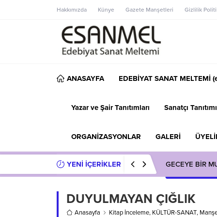
Hakkımızda
Künye
Gazete Manşetleri
Gizlilik Polit
ANASAYFA
EDEBİYAT SANAT MELTEMİ (e
Yazar ve Şair Tanıtımları
Sanatçı Tanıtımı
ORGANİZASYONLAR
GALERİ
ÜYELİ
YENİ İÇERİKLER
GECEYE BİR M
DUYULMAYAN ÇIĞLIK
Anasayfa
Kitap İnceleme
,
KÜLTÜR-SANAT
,
Manşe