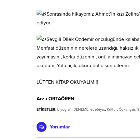
Sonrasında hikayemiz Ahmet’in kızı Zeliha’nı
ediyor.
Sevgili Dilek Özdemir öncülüğünde kalabal
Menfaat düzeninin nerelere uzandığı, haksızlık 
yayılmasını, korku düzenini, önü alınamayan ceh
okudum. Yolu açık, okuru bol olsun dilerim.
LÜTFEN KİTAP OKUYALIM!!!
Arzu ORTAÖREN
ETİKETLER:
biyografi
,
DENEME
,
edebiyat
,
Kültür
,
Öykü
,
şair
,
S
Yorumlar