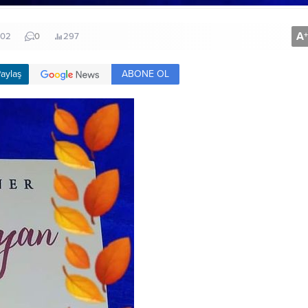
A
+
:02
0
297
ABONE OL
aylaş