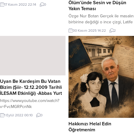
gemi yaptım Bıraktım hayal
Ölüm’ünde Sesin ve Düşün
17 Kasım 2022 22:14
0
denizine Ama kaptanı ümitsizlikti
Yakın Teması
Dedim ki kaptan Rotan umut olsun!
Özge Nur Botan Gerçek ile masalın
Tek hedefin yeni Yepyeni bir kıta
birbirine değdiği o ince çizgi, Latife
olsun Bulduğunda ise inşallah
Tekin’in dilinde genişliyor
30 Kasım 2025 14:22
2
Kendini değiştirmiş olursun Eğer
şimdi:Yoksunluk büyüye, keder
umut ışığı buldun...
anıya, sıradan hayat başka bir
dünyanın kapısına dönüşüyor.
Hemyaralı hem ısrarcı, tıpkı her
şeye rağmen filizlenen bir yabani
ot gibi bir hayat. Sanki köykıyısında
unutulmuş bir kuyunun başında
duruyor, suyun dibinden gelen...
Uyan Be Kardeşim Bu Vatan
Bizim (Şiir- 12.12.2009 Tarihli
İLESAM Etkinliği) -Abbas Yurt
https://www.youtube.com/watch?
v=FvcMGRPcnNk
1 Eylül 2022 00:10
0
Hakkınızı Helal Edin
Öğretmenim