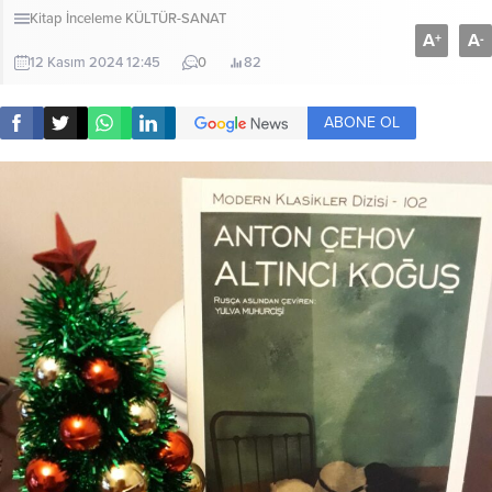
Kitap İnceleme
KÜLTÜR-SANAT
A
A
+
-
12 Kasım 2024 12:45
0
82
ABONE OL