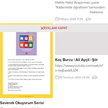
Halide Halid Araştırmacı yazar
“Kaderimde öğretmen”serisinden:
Hakkınızı
Helal Edin Öğretmenim “Sevgili
11 Mayıs 2026 11:39
0
öğrencim Halide, “Hatıra” defteri
adını verdiğiniz bu defterde sana
REKLAMI KAPAT
dilek ve temennilerimi iletme
imkânı verdiğin için teşekkür
ederim. Bilge insanlar gençlik
çağını insan ömrünün kalesi olarak
adlandırırlar. İnsan o kaleyi
fethetmeli ve oradan hayatı
Koç Burcu | Ali Ayçil | Şiir
boyunca kendisine manevi bir...
https://www.youtube.com/watch?
v=IwjEwxkRJZ4
29 Temmuz 2023 23:04
0
Severek Okuyorum Serisi