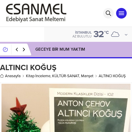
32
°C
İSTANBUL
AZ BULUTLU
GECEYE BİR MUM YAKTIM
ALTINCI KOĞUŞ
Anasayfa
Kitap İnceleme
,
KÜLTÜR-SANAT
,
Manşet
ALTINCI KOĞUŞ