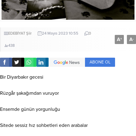
EDEBİYAT
Şiir
24 Mayıs 2023 10:55
0
A
A
+
-
438
ABONE OL
Bir Diyarbakır gecesi
Rüzgâr şakağımdan vuruyor
Ensemde günün yorgunluğu
Sitede sessiz hız sohbetleri eden arabalar