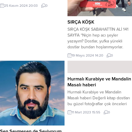
denizinde Şiir doludur seyir
25 Kasım 2024 20:03
0
defterinde Dalgalar şiir getirir
gemisine Rüzgarlar şarkı söyler
birlikte *** Yazdıkları hayalimi
SIRÇA KÖŞK
gerçek mi bilinmez Kalemi hiç
SIRÇA KÖŞK SABAHATTİN ALİ 141
yalan yazmaz Hayali bitmez
SAYFA “Niçin hep acı şeyler
tükenmez Yazdıkları şiir mi
yazayım? Dostlar, yufka yürekli
bilinmez *** Dolaşır hayalinle...
dostlar bundan hoşlanmıyorlar.
‘Hep kötü, sakat şeyleri mi
19 Mayıs 2024 14:20
0
göreceksin?’ diyorlar. ‘Hep
açlardan, çıplaklardan, dertlilerden
mi bahsedeceksin? Geceleri gazete
satıp izmarit toplayan serseri
Hurmalı Kurabiye ve Mandalin
çocuklardan; bir kaşık toprak, bir
Masalı haberi
bakraç su için birbirlerini
Hurmalı Kurabiye ve Mandalin
öldürenlerden; cezaevlerinde
Masalı haberi Değerli kitap dostları
ruhları kemirile kemirile...
bu güzel fotoğraflar çok önceleri
geldi ama maalesef ülkemizi ve
11 Mart 2023 15:55
0
bizleri yasa boğan deprem
felaketinden dolayı içimiz yandığı
için herkes gibi paylaşım
Sen Sevmesen de Seviyorum