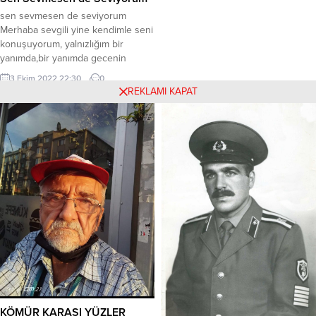
yapamadık. İlk romanlarım Hurmalı
sen sevmesen de seviyorum
Kurabiye ve Mandalin Masalına
Merhaba sevgili yine kendimle seni
göstermiş olduğunuz ilgiyi yeni
konuşuyorum, yalnızlığım bir
romanlarım Rüzgârlı Meşe ve
yanımda,bir yanımda gecenin
Beyrut’tan Sevgilerleye de...
ürperten yüzü, soğuk gecemi sen
3 Ekim 2022 22:30
0
ısıtıyorsun,seni anlatıyorum
REKLAMI KAPAT
kendime, Deliler gibi, Bal
peteğinden süzdüğüm
sözcükleri,doyasıya öpe öpe,
bırakıyordum ceblerine, Seni
kendime anlata anlata
bitiremiyorum, Hiç gün batımında
ellerini tutmamış uslanmayan bir
aşık gibi, Üzgün mahzun ve...
KÖMÜR KARASI YÜZLER