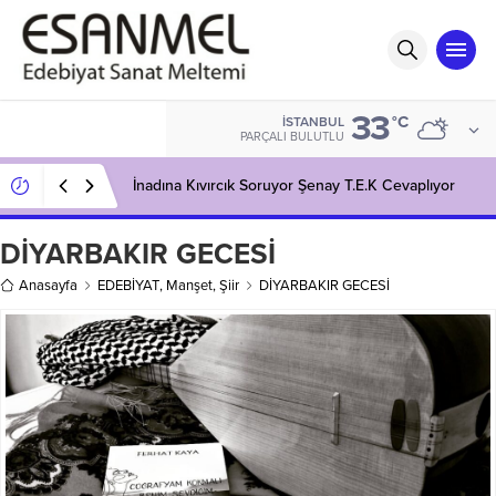
33
°C
İSTANBUL
PARÇALI BULUTLU
İnadına Kıvırcık Soruyor Şenay T.E.K Cevaplıyor
DİYARBAKIR GECESİ
Anasayfa
EDEBİYAT
,
Manşet
,
Şiir
DİYARBAKIR GECESİ