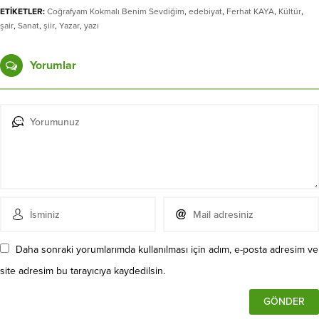
ETİKETLER:
Coğrafyam Kokmalı Benim Sevdiğim
,
edebiyat
,
Ferhat KAYA
,
Kültür
,
şair
,
Sanat
,
şiir
,
Yazar
,
yazı
Yorumlar
Daha sonraki yorumlarımda kullanılması için adım, e-posta adresim ve
site adresim bu tarayıcıya kaydedilsin.