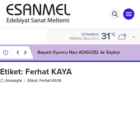
31
°C
İSTANBUL
PARÇALI BULUTLU
Başarılı Oyuncu Naci ADIGÜZEL ile Söyleşi
Etiket:
Ferhat KAYA
Anasayfa
Etiket: Ferhat KAYA