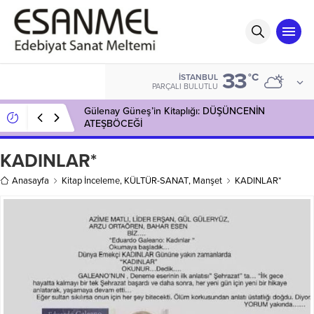
33
°C
İSTANBUL
PARÇALI BULUTLU
Gülenay Güneş’in Kitaplığı: DÜŞÜNCENİN
ATEŞBÖCEĞİ
KADINLAR*
Anasayfa
Kitap İnceleme
,
KÜLTÜR-SANAT
,
Manşet
KADINLAR*