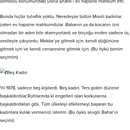
sembolü konumundaki Doria Şhafik’i ev hapsine mahkum etti.
Bunda hiçbir tuhaflık yoktu. Neredeyse bütün Mısırlı kadınlar
zaten ev hapsine mahkumdular. Babanın ya da kocanın izni
olmadan bir adım bile atamıyorlardı ve birçoğu evden sadece üç
vesileyle çıkıyordu: Mekke’ye gitmek için, kendi düğününe
gitmek için ve kendi cenazesine gitmek için. (Bu öykü benim
seçimim)
Beş Kadın
Yıl 1978, sadece beş kişilerdi. Beş kadın. Ters giden düzene
başkaldırdılar.Ruhlarında ki engelleri olan korkularına
başkaldırdıkları gibi. Tüm ülkeleyi etkilemeyi başaran bu
kadınlara kulak vermenizi isterim. (Bu öykü sevgili Bahar’ın
seçimi)