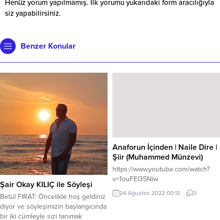
Henüz yorum yapılmamış. İlk yorumu yukarıdaki form aracılığıyla
siz yapabilirsiniz.
Benzer Konular
Anaforun İçinden | Naile Dire |
Şiir (Muhammed Münzevi)
https://www.youtube.com/watch?
v=1ouFEI35Niw
Şair Okay KILIÇ ile Söyleşi
24 Ağustos 2022 00:12
0
Betül FIRAT: Öncelikle hoş geldiniz
diyor ve söyleşimizin başlangıcında
bir iki cümleyle sizi tanımak