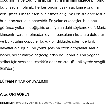
çocuklarına ve torununa ait bir hatıra arar ama sadece bir plak
bulur sağlam olarak. Herkes ondan uzaklaşır, kimse onunla
konuşmaz. Ona telefon bile etmezler, çünkü onlara göre Maria
huzur bozucuların annesidir. En yakın arkadaşları bile onu
görünce yollarını değiştirir, ona “yalan dahi söylemezler”. Maria
kimsenin yardımı olmadan evinin parçalarını kutulara doldurur
ve bu kutuları çöpçüler büyük bir dikkatle, içlerinde kırık
hayatlar olduğunu biliyormuşcasına özenle toplarlar. Maria
Isabel, acı çekmeye başladığından beri gördüğü bu yegane
şefkat için sessizce teşekkür eder onlara…(Bu hikayede sevgili
Gül’den)
LÜTFEN KİTAP OKUYALIM!!!
Arzu ORTAÖREN
ETİKETLER:
biyografi
,
DENEME
,
edebiyat
,
Kültür
,
Öykü
,
Sanat
,
Yazar
,
yazı