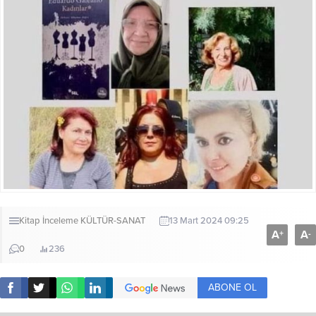
Kitap İnceleme
KÜLTÜR-SANAT
13 Mart 2024 09:25
A
A
+
-
0
236
ABONE OL