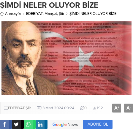
ŞİMDİ NELER OLUYOR BİZE
Anasayfa
EDEBİYAT
,
Manşet
,
Şiir
ŞİMDİ NELER OLUYOR BİZE
A
A
+
-
EDEBİYAT
Şiir
13 Mart 2024 09:24
0
192
ABONE OL