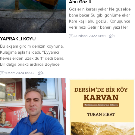
Ahu Gözlü
Gözlerin karası yakar Ne güzelde
bana bakar Su gibi gönlüme akar
Kara kaşlı ahu gözlü . Konuşunca
verir hazı Getirir baharı yazı Her
zaman gülüyor yüzü Kara kaşlı ahu
23 Nisan 2022 14:51
1
YAPRAKLI KOYU
gözlü . Yüzüm sonunda bak güldü
Bam telim aşkına geldi Beni
Bu akşam girdim denizin koynuna,
hülyalara daldı Kara kaşlı ahu gözlü
Kulağıma aşkı fısıldadı. ‘’Eyyamcı
. Salıyor aşka sevdaya...
heveslerden uzak dur!’’ dedi bana.
Bir dalga bıraktı ardınca Böylece
başladım yeniden Kahroluş
11 Mart 2024 09:32
0
sanatına. *** Özlemi büyüdü, O ilk
gece heyecanının, Gelip yapıştı
deniz, kalemimin dudağına;
Döküldü ışığı nihan yıldızlar suya,
Savruldu yaldız oldu küller
yakamozlara; Su yaktı beni. Hani
senin...