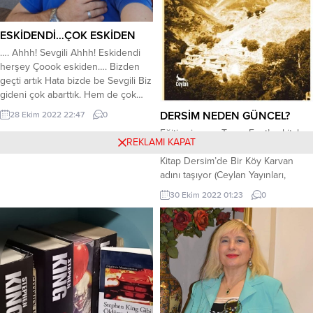
ESKİDENDİ…ÇOK ESKİDEN
…. Ahhh! Sevgili Ahhh! Eskidendi
herşey Çoook eskiden…. Bizden
geçti artık Hata bizde be Sevgili Biz
gideni çok abarttık. Hem de çok…
Eskisi gibi özlemiyorum
DERSİM NEDEN GÜNCEL?
28 Ekim 2022 22:47
0
Özleyemiyorum ki Seni. Eskisi
Eğitimci-yazar Turan Fırat’ın, kitabını
kadar aklımda değilsin ki
REKLAMI KAPAT
bana ulaştıralı bir seneyi geçti.
Hatırlayamıyorum bile Seni. Eskisi
Kitap Dersim’de Bir Köy Karvan
gibi zaten sevemem ki Eskisi gibi
adını taşıyor (Ceylan Yayınları,
diyorum Eskisi gibi. Sayende
2020). Kısaca Karvan da diyebiliriz.
Güvenmemeyi de öğrendim....
30 Ekim 2022 01:23
0
Yazar bir bakıma ailesinin öz yaşam
öyküsünden yola çıkarak
Nazımiye’ye bağlı Karvan köyünün
serüvenini mercek altına almış.
Bana kalırsa Dersim’in bir köyü
olmadıkça herhangi bir köy
hikayesi...