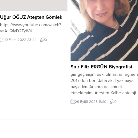
özel...
Uğur OĞUZ Ateşten Gömlek
https://www.youtube.com/watch?
v=A_QIyD2TyW4
10 Ekim 2022 23:44
0
Şair Filiz ERGÜN Biyografisi
Şiir geçmişim eski olmasına rağmen
2017’den beri daha aktif yazmaya
başladım. Ankara da ikamet
etmekteyim. Ateşten Kalbe antoloji
kitabıyla serüvenim başladı. Şiir
29 Eylül 2025 13:10
0
yazmayı çok seviyorum. Kelimelere
sihirli kanatlar takıp yüreklere
dokunmak hoşuma gidiyor on tane
antoloji kitabımda şiirlerim yer aldı.
İki tane öyküm de antolojilerde yer
aldı. İlk kitabım Kalbimdeki...