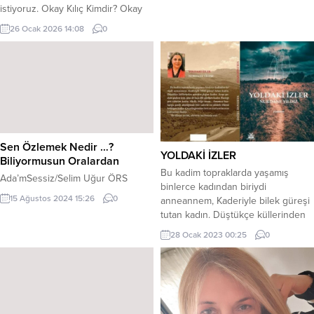
istiyoruz. Okay Kılıç Kimdir? Okay
KILIÇ: Astsubay bir baba ve
26 Ocak 2026 14:08
0
öğretmen bir annenin oğlu olarak,
1971 yılının kasım ayında
Sarıkamış’ta doğdum. İlkokulu
Hayrabolu’da, ortaokulu
Trabzon’da, liseyi Erzurum’da,
üniversite eğitimimi ise Bolu’da
tamamladım. Eğitim hayatımı
tamamladıktan sonra...
Sen Özlemek Nedir …?
YOLDAKİ İZLER
Biliyormusun Oralardan
Bu kadim topraklarda yaşamış
Ada’mSessiz/Selim Uğur ÖRS
binlerce kadından biriydi
15 Ağustos 2024 15:26
0
anneannem, Kaderiyle bilek güreşi
tutan kadın. Düştükçe küllerinden
yeniden doğan kadın. Acıyı yudum
28 Ocak 2023 00:25
0
yudum içip, yine de başı dik
yürüyen kadın. Bastığı yeri titreten
kadın. Akıllı, bilge insan… Amansız
hastalığa yenik düştüğünde bile
sabırla ve şükürle ölümü bekleyen
kadın. Çocukluğumdan beri en