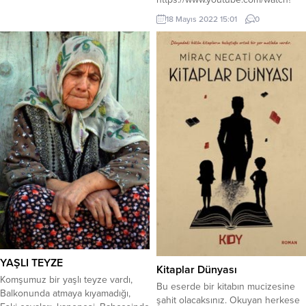
geçen yolcuya dur dedi çanakkale
v=ul3X2toWf4M
. Şehitlerin kanıyla...
18 Mayıs 2022 15:01
0
YAŞLI TEYZE
Kitaplar Dünyası
Komşumuz bir yaşlı teyze vardı,
Bu eserde bir kitabın mucizesine
Balkonunda atmaya kıyamadığı,
şahit olacaksınız. Okuyan herkese