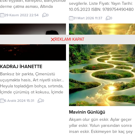
Eski eşyaları, kanepesi, Bahçesinde
sevgilerle. Liste Fiyatı: Yayın Tarihi:
derme çatma asması, Altında
10.05.2023 ISBN: 9789754490480
rengarenk çiçekleri, Iclerine
29 Kasım 2022 22:54
0
Dil: TÜRKÇE Sayfa Sayısı: 154 Cilt
fesleğenler ektiği, Yağ
31 Mart 2026 11:37
0
Tipi: Karton Kapak Kağıt Cinsi: Kitap
tenekeleri,yoğurt kapları. Gelene
Kağıdı Boyut: 13 x 19.5 cm
geçene dert yanardı, Geçmeyen,
ağrılarından, acılarından… Gücenirdi
REKLAMI KAPAT
komşular bazen, Balkonlarımızı
kirletdikçe, Bacasından çıkan isli
duman. Çer çöp toplardı
sokaklardan, Yakardı kışın
KADRAJ İHANETTE
sobasında. Pahalı diye açmazdı...
Banksız bir parkta, Çimenüstü
uçuşmakta hasis, Art niyetli sisler…
Heyula topladığım bohça, sırtımda,
İçimde çürümüş ot kokusu, İçimde
kavisli hisler. Kutluyorum yitikliğimi,
6 Aralık 2024 15:31
0
bir maşraba sancıyla. Sana
susuzluğuma yetişecek Bir debbe
Mavinin Günlüğü
gözyaşını bile Saklıyor pus,
Akşam olur gün eskir. Aylar geçer
acımasızca. Nerden düştüm
yıllar eskir. Yolun yarısından sonra
bilemesem de Şu yankesici
insan eskir. Eskimeyen bir kaç şey
gecenin şûrâsına nafile; Yine de