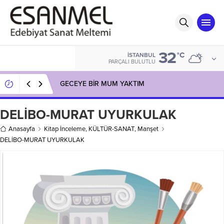
32
°C
İSTANBUL
PARÇALI BULUTLU
GECEYE BİR MUM YAKTIM
DELİBO-MURAT UYURKULAK
Anasayfa
Kitap İnceleme
,
KÜLTÜR-SANAT
,
Manşet
DELİBO-MURAT UYURKULAK