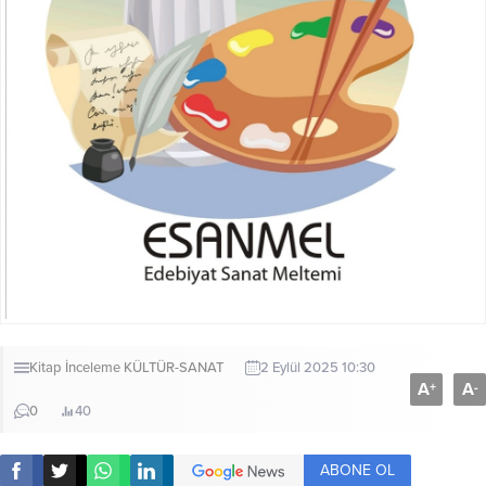
Kitap İnceleme
KÜLTÜR-SANAT
2 Eylül 2025 10:30
A
A
+
-
0
40
ABONE OL