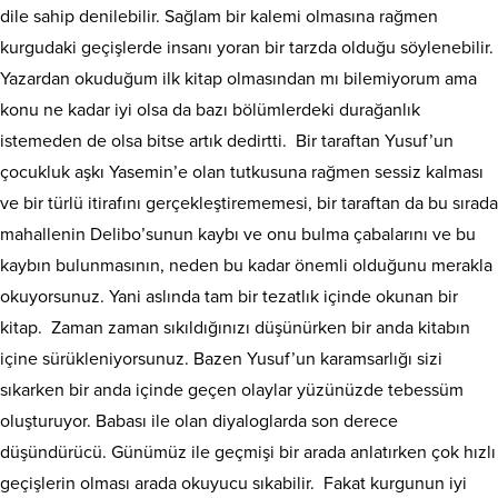
dile sahip denilebilir. Sağlam bir kalemi olmasına rağmen
kurgudaki geçişlerde insanı yoran bir tarzda olduğu söylenebilir.
Yazardan okuduğum ilk kitap olmasından mı bilemiyorum ama
konu ne kadar iyi olsa da bazı bölümlerdeki durağanlık
istemeden de olsa bitse artık dedirtti. Bir taraftan Yusuf’un
çocukluk aşkı Yasemin’e olan tutkusuna rağmen sessiz kalması
ve bir türlü itirafını gerçekleştirememesi, bir taraftan da bu sırada
mahallenin Delibo’sunun kaybı ve onu bulma çabalarını ve bu
kaybın bulunmasının, neden bu kadar önemli olduğunu merakla
okuyorsunuz. Yani aslında tam bir tezatlık içinde okunan bir
kitap. Zaman zaman sıkıldığınızı düşünürken bir anda kitabın
içine sürükleniyorsunuz. Bazen Yusuf’un karamsarlığı sizi
sıkarken bir anda içinde geçen olaylar yüzünüzde tebessüm
oluşturuyor. Babası ile olan diyaloglarda son derece
düşündürücü. Günümüz ile geçmişi bir arada anlatırken çok hızlı
geçişlerin olması arada okuyucu sıkabilir. Fakat kurgunun iyi