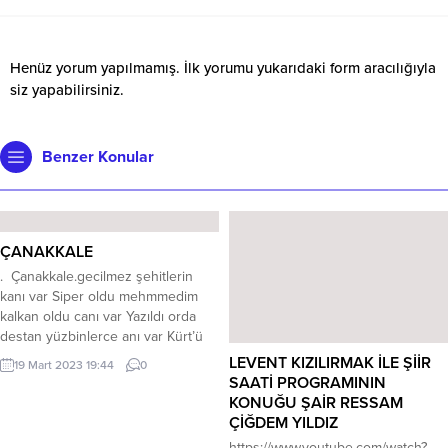
Henüz yorum yapılmamış. İlk yorumu yukarıdaki form aracılığıyla
siz yapabilirsiniz.
Benzer Konular
ÇANAKKALE
. Çanakkale.gecilmez şehitlerin
kanı var Siper oldu mehmmedim
kalkan oldu canı var Yazıldı orda
destan yüzbinlerce anı var Kürt’ü
türk’ü cerkez’i bir dedi Çanakkale .
LEVENT KIZILIRMAK İLE ŞİİR
19 Mart 2023 19:44
0
Yağıyordu mavzerden kurşunlar
SAATİ PROGRAMININ
yağmur gibi Mayınları düşemiş
KONUĞU ŞAİR RESSAM
nusret denizde idi Baş kumutan
ÇİĞDEM YILDIZ
buyurdu haydi aslanlar haydi Gelen
https://www.youtube.com/watch?