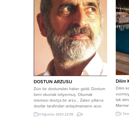
Dilim
DOSTUN ARZUSU
Dilim 
Dün bir dostumdan haber geldi. Dostum
susmuyo
beni okumak istiyormuş. Okumak
tak at
istemesi dostça bir arzu… Zaten yıllarca
Marmara
dostlar tarafından anlaşılmamanın acısı
daSende
içindeyim. Anlaşılmanın acısı içinde iken,
2 Tem
21 Ağustos 2023 22:05
0
asla vu
bu dostum nasıl beni okuyacak ve nasıl
yüklü r
tanıyacak? Bu arkadaşa vereceğim
içinde 