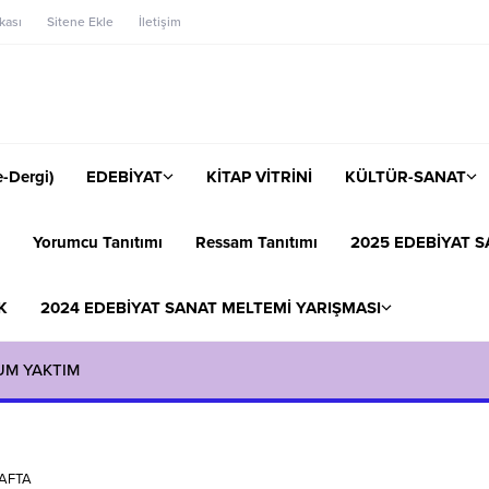
ikası
Sitene Ekle
İletişim
-Dergi)
EDEBİYAT
KİTAP VİTRİNİ
KÜLTÜR-SANAT
Yorumcu Tanıtımı
Ressam Tanıtımı
2025 EDEBİYAT S
K
2024 EDEBİYAT SANAT MELTEMİ YARIŞMASI
UM YAKTIM
RAFTA