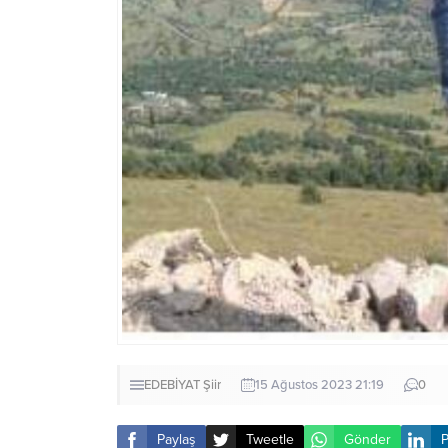
EDEBİYAT
Şiir
15 Ağustos 2023 21:19
0
Paylaş
Tweetle
Gönder
P