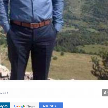
A
+
385
ABONE OL
aylaş