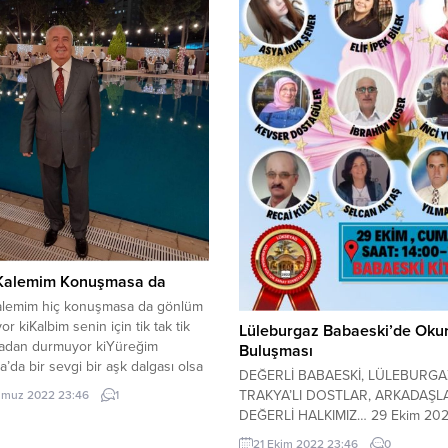
 Kalemim Konuşmasa da
kalemim hiç konuşmasa da gönlüm
r kiKalbim senin için tik tak tik
Lüleburgaz Babaeski’de Okur
madan durmuyor kiYüreğim
Buluşması
’da bir sevgi bir aşk dalgası olsa
DEĞERLİ BABAESKİ, LÜLEBURGA
n başka birinin gönül kıyılarına
TRAKYA’LI DOSTLAR, ARKADAŞL
muz 2022 23:46
1
rmuyor kiŞair sevgi dolu duygu
DEĞERLİ HALKIMIZ… 29 Ekim 20
omantik bir adam olsa daBil ki
cumartesi günü derneğimiz Lükse
21 Ekim 2022 23:46
0
senin olmadığın bir tek hayal