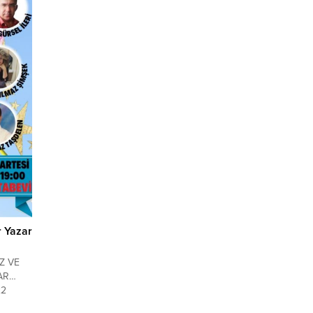
 Yazar
Z VE
AR…
22
yad’ın