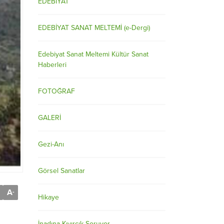
EDEBİYAT
EDEBİYAT SANAT MELTEMİ (e-Dergi)
Edebiyat Sanat Meltemi Kültür Sanat
Haberleri
FOTOĞRAF
GALERİ
Gezi-Anı
Görsel Sanatlar
A
-
Hikaye
İnadına Kıvırcık Soruyor