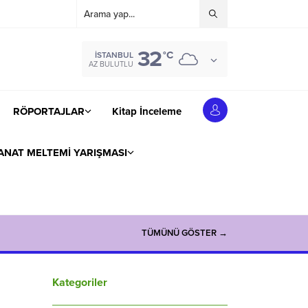
32
°C
İSTANBUL
AZ BULUTLU
RÖPORTAJLAR
Kitap İnceleme
ANAT MELTEMİ YARIŞMASI
TÜMÜNÜ GÖSTER →
Kategoriler