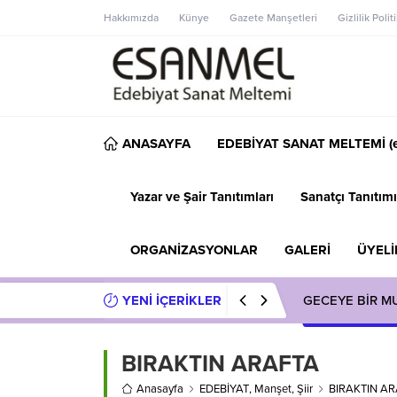
Hakkımızda
Künye
Gazete Manşetleri
Gizlilik Polit
ANASAYFA
EDEBİYAT SANAT MELTEMİ (e
Yazar ve Şair Tanıtımları
Sanatçı Tanıtımı
ORGANİZASYONLAR
GALERİ
ÜYELİ
YENİ İÇERİKLER
GECEYE BİR M
BIRAKTIN ARAFTA
Anasayfa
EDEBİYAT
,
Manşet
,
Şiir
BIRAKTIN A