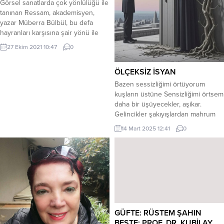
Görsel sanatlarda çok yönlülüğü ile
tanınan Ressam, akademisyen,
yazar Müberra Bülbül, bu defa
hayranları karşısına şair yönü ile
çıkıyor. Siluet adlı şiir kitabını 2020
27 Ekim 2021 10:47
0
Ocak ayında yayımlayan Müberra
Bülbül, ilk imza gününü 12 Eylül
ÖLÇEKSİZ İSYAN
2020 saat 17:00 de Tan Evi Kültür
Avlusunda şiir severlerle
Bazen sessizliğimi örtüyorum
gerçekleştirdi.
kuşların üstüne Sensizliğimi örtsem
daha bir üşüyecekler, aşikar.
Gelincikler şakıyışlardan mahrum
kalacak sonra. Bir ağıt düşecek
14 Mart 2025 12:41
0
diye korkuyorum rüzgarın
bağrından . Patlayacak gökteki her
bir damar, Git gide borana
dönüşecek bu matem , Yer edecek
genlerimde git gide. Hem artık
Ilıman düşler de kâr etmeyecek
belki de,...
GÜFTE: RÜSTEM ŞAHIN
BESTE: PROF. DR. KUBİLAY