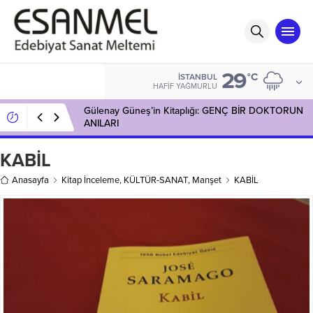
29
°C
İSTANBUL
HAFIF YAĞMURLU
Gülenay Güneş’in Kitaplığı: GENÇ BİR DOKTORUN
ANILARI
KABİL
Anasayfa
Kitap İnceleme
,
KÜLTÜR-SANAT
,
Manşet
KABİL