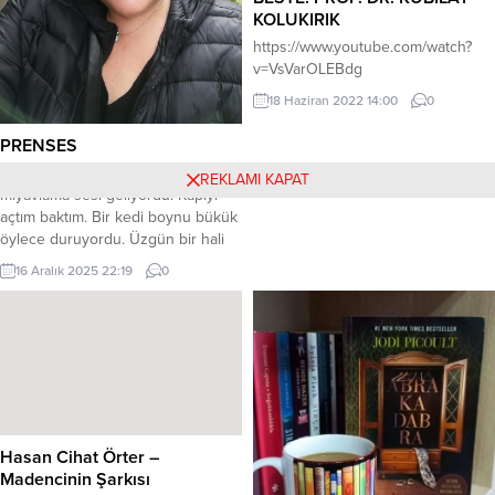
KOLUKIRIK
https://www.youtube.com/watch?
v=VsVarOLEBdg
18 Haziran 2022 14:00
0
PRENSES
Yazlıktaydım. Kapının dışından bir
REKLAMI KAPAT
miyavlama sesi geliyordu. Kapıyı
açtım baktım. Bir kedi boynu bükük
öylece duruyordu. Üzgün bir hali
vardı. Çok şaşırdım. Başını sevdim.
16 Aralık 2025 22:19
0
Sevmem için bekliyordu sanki.
Kıpırdamıyordu hiç. O anda onu
içime sokasım gelmişti. Sonra yan
dairenin kapısına gitti. Öylece
durdu. O zaman anladım ki
komşumu arıyordu. Komşum...
Hasan Cihat Örter –
Madencinin Şarkısı