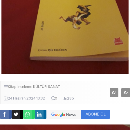
Kitap İnceleme
KÜLTÜR-SANAT
A
A
+
-
24 Haziran 2024 13:32
0
285
ABONE OL