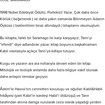
JOSE SARAMAGO
1998 Nobel Edebiyat Ödüllü, Portekizli Yazar. Çok daha önce
Körlük ( beğenerek ) ve daha yakın zamanda Bilinmeyen Adanın
Öyküsü ( beklentimin biraz altındaydı ) kitaplarını okumuştum.
Bu kitapta, farklı bir Saramago ile karşı karşıyayız; Tanrı’yı
“efendi” diye adlandıran yazar, kitap boyunca başkahramanı
Kabil vasıtasıyla açıkça Tanrı’ya kafaya tutuyor.
Kurgu ve yazarın ara ara notlarıyla devam eden bir kitap.
Mitolojik ve teolojik anlamda daha fazla bilgiye vakıf olursak
daha anlaşılır temalar geçiyor.
Âdem’le Havva’nın cennetten kovuluşu ve oğulları Kabil&Habil
hikâyesi (yani Kabil’in kardeşi Habil’i öldürüşü) ve Tanrı
tarafından alnına damga vurularak ceza olarak yaşadığı yerden