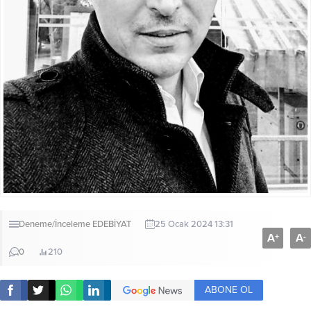
Deneme/İnceleme
EDEBİYAT
25 Ocak 2024 13:31
A
A
+
-
0
210
ABONE OL