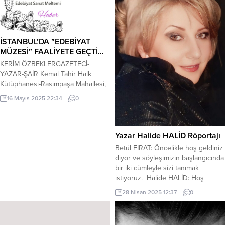
İSTANBUL’DA ”EDEBİYAT
MÜZESİ” FAALİYETE GEÇTİ…
KERİM ÖZBEKLERGAZETECİ-
YAZAR-ŞAİR Kemal Tahir Halk
Kütüphanesi-Rasimpaşa Mahallesi,
Taşköprü Sokak, No.7-A
16 Mayıs 2025 22:34
0
Söğütlüçeşme-İstanbul adresinde,
Türkiye Yazarlar Sendikası işbirliği
ile ”Edebiyat Müzesi” faaliyete
geçirilmiştir. Nazım Hikmet-Aziz
Yazar Halide HALİD Röportajı
Nesin-Cemal Sürayya-Asım Bezieci
Betül FIRAT: Öncelikle hoş geldiniz
vb. gibi edebiyatımızın bir çok
diyor ve söyleşimizin başlangıcında
ismine ait belge-obje-hatıra-yazı
bir iki cümleyle sizi tanımak
burada yer almaktadır, ilgilenenlere
istiyoruz. Halide HALİD: Hoş
önemle duyurulur.NOT.Siz de
bulduk. Öncelikle size her sayfası
28 Nisan 2025 12:37
0
bulunduğunuz il ve ilçede
edebiyat çiçekleriyle süslenen, her
”Edebiyat Müzesi” açılması için
köşesi şiir, öykü, roman kokan
harekete...
sayfanıza davet ettiğiniz için