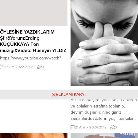
teşekkür ederim. Ben Halide Halid,
1965 yılında Azerbaycan’ın
Lenkeran şehrinde dünyaya göz
açtım. Kendimi...
ÖYLESİNE YAZDIKLARIM
Şiir&Yorum:Erdinç
KÜÇÜKKAYA Fon
müziği&Video: Hüseyin YILDIZ
https://www.youtube.com/watch?
v=umPK1gWwj7E
1 Ekim 2022 21:03
0
Seksenli Yıllar
REKLAMI KAPAT
Bizim daha yeni yeni, solcu abilerin
ve ablaların etrafına toplanıp,
devrim düşleri dinlediğimiz
zamanlardı. Abilerin yeşil parkaları,
kırmızı atkıları, ellerinden
21 Aralık 2024 21:12
0
düşürmedikleri kitapları, şiir gibi
sözleri, ablaların ise, çelik gibi