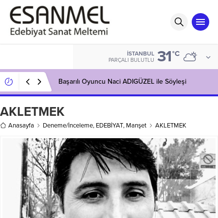
31
°C
İSTANBUL
PARÇALI BULUTLU
Başarılı Oyuncu Naci ADIGÜZEL ile Söyleşi
AKLETMEK
Anasayfa
Deneme/İnceleme
,
EDEBİYAT
,
Manşet
AKLETMEK