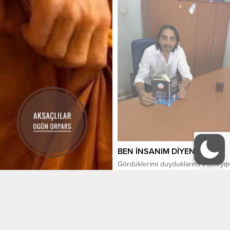
duruşları, tertemiz yüzleri,
başlarımızı okşayışları, bizi yürekten
sevişleri… Ama ben bu akşam
sizlere ilk aşkım Keğani’yi
anlatacağım. Gerçek adı Sema’ydı
ama...
BEN İNSANIM DİYENE
Gördüklerimi duyduklarımı irdeleyip
kötü olanla alay ederek, iyi olana
saygı duyarak ben en çok kendimi
yazarım. Aslında okuyucuya nara
atarak ben// biz// hepimiz
30 Aralık 2025 12:30
0
buradayız derim… Yetim büyüyen
çocuktum ve annem olmadığı için