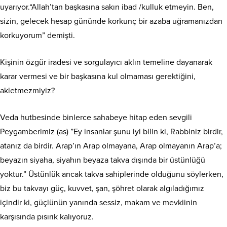
uyarıyor.“Allah’tan başkasına sakın ibad /kulluk etmeyin. Ben,
sizin, gelecek hesap gününde korkunç bir azaba uğramanızdan
korkuyorum” demişti.
Kişinin özgür iradesi ve sorgulayıcı aklın temeline dayanarak
karar vermesi ve bir başkasına kul olmaması gerektiğini,
akletmezmiyiz?
Veda hutbesinde binlerce sahabeye hitap eden sevgili
Peygamberimiz (as) ”Ey insanlar şunu iyi bilin ki, Rabbiniz birdir,
atanız da birdir. Arap’ın Arap olmayana, Arap olmayanın Arap’a;
beyazın siyaha, siyahın beyaza takva dışında bir üstünlüğü
yoktur.” Üstünlük ancak takva sahiplerinde olduğunu söylerken,
biz bu takvayı güç, kuvvet, şan, şöhret olarak algıladığımız
içindir ki, güçlünün yanında sessiz, makam ve mevkiinin
karşısında pısırık kalıyoruz.