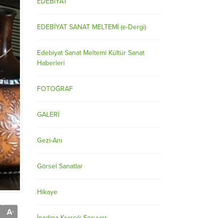
EDEBİYAT
EDEBİYAT SANAT MELTEMİ (e-Dergi)
Edebiyat Sanat Meltemi Kültür Sanat
Haberleri
FOTOĞRAF
GALERİ
Gezi-Anı
Görsel Sanatlar
Hikaye
A
-
İnadına Kıvırcık Soruyor