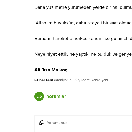
Daha yüz metre yürümeden yerde bir nal bulmuş.
“Allah’ım büyüksün, daha isteyeli bir saat olmadı.
Buradan hareketle herkes kendini sorgulamalı d
Neye niyet ettik, ne yaptık, ne bulduk ve geriy
Ali Rıza Malkoç
ETİKETLER:
edebiyat
,
Kültür
,
Sanat
,
Yazar
,
yazı
Yorumlar