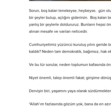
Sorun, boş kalan tenekeyse, heybeyse, gün olur 
bir şeyler bulup, açlığını giderirsin. Boş kalan
yanlış bir şeylerle doldururuz. Bunların hepsi ön
alınan mesafe ve varılan neticedir.
Cumhuriyetimiz yüzüncü kuruluş yılını geride bır
kaldık? Neden tam demokratik, bağımsız, hak e
Ve bu tür sorular, neden toplumun kafasında önc
Niyet önemli, talep önemli fakat; girişime dönü
Dervişin biri, yaşamını yaya olarak sürdürmekt
“Allah’ım fazlasında gözüm yok, bana da en azın