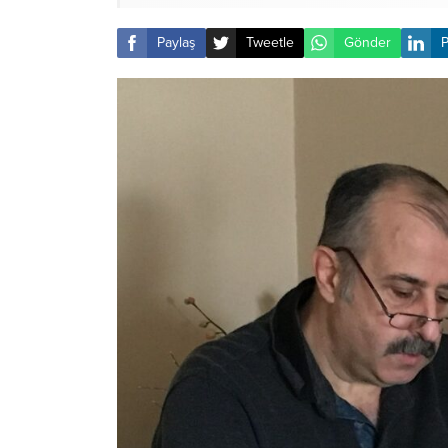
Paylaş
Tweetle
Gönder
P