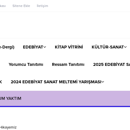
ikası
Sitene Ekle
İletişim
-Dergi)
EDEBİYAT
KİTAP VİTRİNİ
KÜLTÜR-SANAT
Yorumcu Tanıtımı
Ressam Tanıtımı
2025 EDEBİYAT S
K
2024 EDEBİYAT SANAT MELTEMİ YARIŞMASI
UM YAKTIM
 Hikayemiz