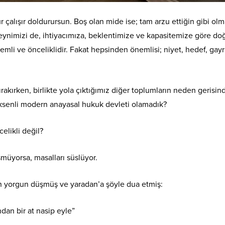
çalışır doldurursun. Boş olan mide ise; tam arzu ettiğin gibi ol
 beynimizi de, ihtiyacımıza, beklentimize ve kapasitemize göre do
emli ve önceliklidir. Fakat hepsinden önemlisi; niyet, hedef, gayr
akırken, birlikte yola çıktığımız diğer toplumların neden gerisin
ksenli modern anayasal hukuk devleti olamadık?
elikli değil?
şmüyorsa, masalları süslüyor.
en yorgun düşmüş ve yaradan’a şöyle dua etmiş:
dan bir at nasip eyle”