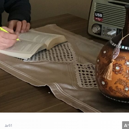
A
+
61