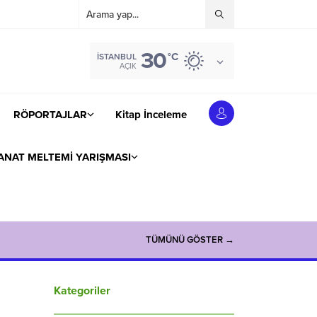
30
°C
İSTANBUL
AÇIK
RÖPORTAJLAR
Kitap İnceleme
ANAT MELTEMİ YARIŞMASI
TÜMÜNÜ GÖSTER →
Kategoriler