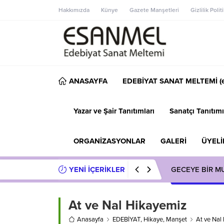
Hakkımızda
Künye
Gazete Manşetleri
Gizlilik Polit
ANASAYFA
EDEBİYAT SANAT MELTEMİ (e
Yazar ve Şair Tanıtımları
Sanatçı Tanıtımı
ORGANİZASYONLAR
GALERİ
ÜYELİ
YENİ İÇERİKLER
GECEYE BİR M
At ve Nal Hikayemiz
Anasayfa
EDEBİYAT
,
Hikaye
,
Manşet
At ve Nal