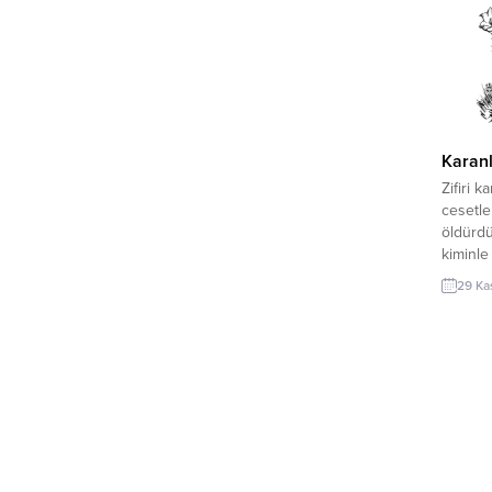
Merhaba diyordu açtığı yaralara Zehri
gıdayıB
veriyordu tüm organlara *** Yakınımdan
oldu biz
gelmeseydi almazdım onu yüreğime Sır...
Karanl
Zifiri 
cesetler
öldürd
kiminle
benimle
29 Ka
ruhlar
kaybol
sanki, 
gölge. 
vardı 
değildi