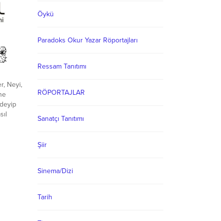
 ne...
Öykü
Paradoks Okur Yazar Röportajları
Ressam Tanıtımı
r, Neyi,
RÖPORTAJLAR
 ne
 deyip
sıl
Sanatçı Tanıtımı
a? Gülün
 gülün
Şiir
a hasret
Sinema/Dizi
Tarih