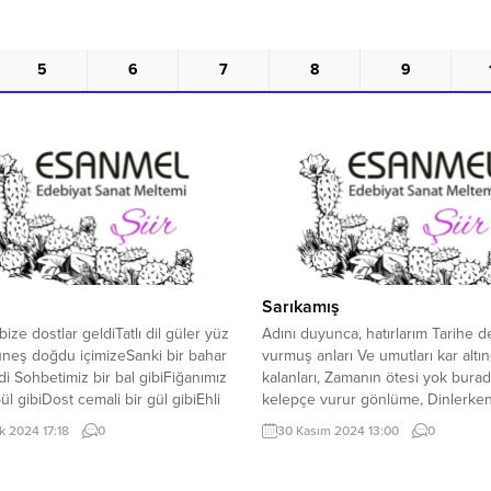
5
6
7
8
9
Sarıkamış
ize dostlar geldiTatlı dil güler yüz
Adını duyunca, hatırlarım Tarihe 
neş doğdu içimizeSanki bir bahar
vurmuş anları Ve umutları kar altı
di Sohbetimiz bir bal gibiFiğanımız
kalanları, Zamanın ötesi yok burad
ül gibiDost cemali bir gül gibiEhli
kelepçe vurur gönlüme, Dinlerke
n söz geldi Dostlara selam
yakılan ağıtları Kaç kez ayrılmak i
ık 2024 17:18
0
30 Kasım 2024 13:00
0
Benlik yok oldu aradanBizimle
de, bulurum kendimi yine Her yıl 
radanKör olanlara göz geldi
Sarıkamış’ta… *** Tarihe bembeyaz
 çözdü manayıBarıştan aldık
sayfa açarken. Yatar karlar üzerin