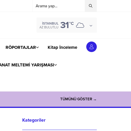
31
°C
İSTANBUL
AZ BULUTLU
RÖPORTAJLAR
Kitap İnceleme
ANAT MELTEMİ YARIŞMASI
TÜMÜNÜ GÖSTER →
Kategoriler