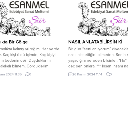
irlikte bulduk hüdayıSen ben yok
Mehmetler, Umutlar, hayaller Adına
...
ıkta Bir Gölge
NASIL ANLATABİLİRSİN Kİ
karanlıkta kalmış yüreğim. Her yerde
Bir gün “seni anlıyorum” diyecekle
. Kaç kişi öldü içimde, Kaç kişiyi
nasıl hissettiğini bilmeden, Senin
üm bedenimde? Duyduklarım
yaşadığını nereden bilsinler, “He”
 alakalı bilmem, Gördüklerim
geç sen onlara. *** İnsan insanı na
 kesin. Kollarımda kaybedilen
anlar ki, Ya da anlayabilir mi acab
sım 2024 11:35
0
26 Kasım 2024 11:14
0
… Neredeyim nerede
yaprağına dokunmuş bir ele Aynı
muştum ben? Kendimi kurtaramam
dikenini, Nasıl anlatabilirsin ki? ***
Kimi çağırsam sahte kime bağırsam
Susamış bir insana, Bir damla suy
Her gözyaşının farklı hikayesi
kalana,...
yüzümde. Ağlayan sadece gözler
, Yürek de...