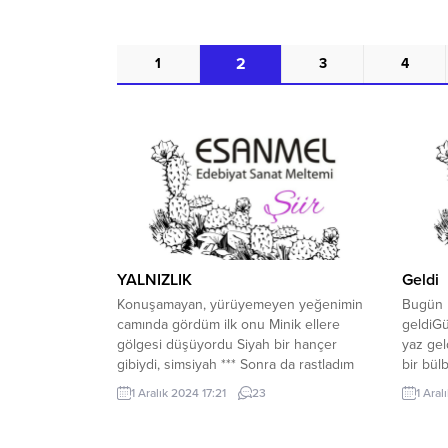
2
1
3
4
YALNIZLIK
Geldi
Konuşamayan, yürüyemeyen yeğenimin
Bugün b
camında gördüm ilk onu Minik ellere
geldiGü
gölgesi düşüyordu Siyah bir hançer
yaz gel
gibiydi, simsiyah *** Sonra da rastladım
bir bülb
ona Kimsesizlerin yatağında Destek
kamilde
1 Aralık 2024 17:21
23
1 Aral
bekleyenlerin sofrasında Çaresizlerin
buradan
boynundaydı *** Usulca yerleşiyordu
oldu ya
ortama Suskunluğu fısıldıyordu kulaklara
Söylemi