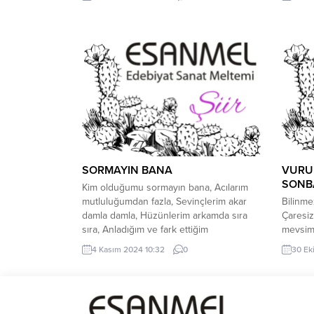
köşede bir şairin anısı, Saklar orman,
sürgünü
kaybolmuş hecesi. *** Gölgelerde dolaşır
Yaratan
eski düşler, Tutunur sararmış
bu devi
yapraklara, Yitik dize ormanında düşler,
doğruys
Her adımda yankılanır ruhlara....
oldu can
Sunalar
gönlünü 
SORMAYIN BANA
VURUL
SONB
Kim olduğumu sormayın bana, Acılarım
mutluluğumdan fazla, Sevinçlerim akar
Bilinme
damla damla, Hüzünlerim arkamda sıra
Çaresiz
sıra, Anladığım ve fark ettiğim
mevsiml
zamandayım Çok yorgun bir insanım, ***
tehditk
4 Kasım 2024 10:32
0
30 Ek
Kim olduğumu sormayın bana, Hırsa
yağmur 
dönüşen insanları, İyiliği yok sayanları,
pişmanl
Gözümdeki yaşla mutlu olanları,
arabala
Anladığım ve fark ettiğim zamandayım,
düşer, 
Hayal kırıklığı yaşamış bir insanım, ***...
zincirle