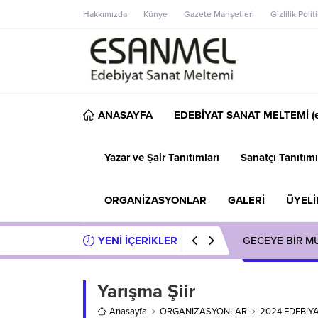
Hakkımızda
Künye
Gazete Manşetleri
Gizlilik Polit
ANASAYFA
EDEBİYAT SANAT MELTEMİ (e
Yazar ve Şair Tanıtımları
Sanatçı Tanıtımı
ORGANİZASYONLAR
GALERİ
ÜYELİ
YENİ İÇERİKLER
GECEYE BİR M
Yarışma Şiir
Anasayfa
ORGANİZASYONLAR
2024 EDEBİY