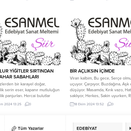
 sen yokken.Vuslatları şehadetle
dumanı tütmeyen ürgüp’le susmu
a. Aynalar kör bu devirde, sağır
gökbel’in yosunuyla bezenen köy
r iyiliğe, ihsana.Lambalar
çavlanımız olduğundan sevi’nin su
a ne olmuş?!Efendilerini doğurur
dışı yır olan kimsesiz yağmurlar a
 analar, kutsal kadınlar!Leylâlar,
kulakları çınlayan yolu *** ne...
 öyle susuz, sevgisiz.Sevgilinin
taklit için uçan kuşlar var...
UR YİĞİTLER SIRTINDAN
BİR AÇLIKSIN İÇİMDE
AHAR SABAHLARI
Viran kalbim, Bu gece, Serçe olm
zlerden bir karayel doğar,
uçuyor. Çarpıyor, Buzdağına, Aşk
lik serin eser, kapanır mutluluğun
düşüyor. Masamda, Kırık vazo, Hat
ik panjurları. Hercai bulutlar
saklıyor, Herkes, Sakin uyurken,
âr bakar, Kaçar özgürlüklerine
figan ediyor. Korkularım saldırdı, T
im 2024 13:25
0
18 Ekim 2024 13:52
0
damlaları. Taşımak zor gelir
üşüyorum, Sen yoksun ki yanımda
ıkları, terk eder yoları berhudar at
Soğuktan ölüyorum. Dudağıma takı
rı. *** Parmaklardan iki çıban
Kelimeler ağlıyor, Sol yanımı çevi
Görünmezlik zoruna gider, koparır
Sağ tarafım acıyor. Uyuyor uyanıyo
Tüm Yazarlar
EDEBİYAT
rini uşaklık mintanları. Riyakâr
hatırlıyorum. Bir açlıksın içimde,...