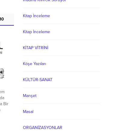
Kitap İnceleme
10
Kitap İnceleme
KİTAP VİTRİNİ
Köşe Yazıları
KÜLTÜR-SANAT
dem
Manşet
nda
a Bir
n
Masal
stesem
bu ayda
ORGANİZASYONLAR
 bir
de