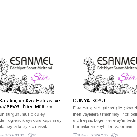
Karakoç’un Aziz Hatırası ve
DÜNYA KÖYÜ
na/ SEVGİLİ’den Mülhem.
Ellerimiz gibi düşünmüşüz çıkan d
ün sürgünümüz oldu ey
inen yaylalara tırmanmayı incir ball
nden öğrendik ayaklara kapanmayı
ardılı eşsiz bilgeliklerle ay’ın bedi
dilemeyi affa layık olmasak
hurmalanan zeytinleri ve ormanı
umların öyle azaldı kidünya
bizcileyin deliye çeviren iğde gülle
sım 2024 09:33
28
11 Kasım 2024 11:16
0