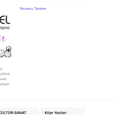
şuz
lerde
Yorumcu Tanıtımı
yu içi
çardı
uş
 çölüne
ıranı
 Ruhum
itreyip
,
lan,
rsem,
r, Seni
KÜLTÜR-SANAT
Köşe Yazıları