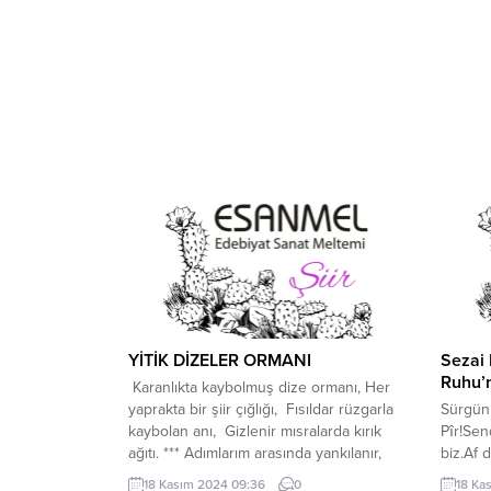
YİTİK DİZELER ORMANI
Sezai 
Ruhu’
Karanlıkta kaybolmuş dize ormanı, Her
yaprakta bir şiir çığlığı, Fısıldar rüzgarla
Sürgün
kaybolan anı, Gizlenir mısralarda kırık
Pîr!Se
ağıtı. *** Adımlarım arasında yankılanır,
biz.Af 
Çatlamış dalların hüzünlü sesi, Her
da.Mazl
18 Kasım 2024 09:36
0
18 Ka