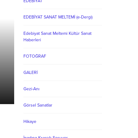
EDEBİYAT
EDEBİYAT SANAT MELTEMİ (e-Dergi)
Edebiyat Sanat Meltemi Kültür Sanat
Haberleri
FOTOĞRAF
GALERİ
Sarıkamış
Gezi-Anı
Görsel Sanatlar
Hikaye
İnadına Kıvırcık Soruyor