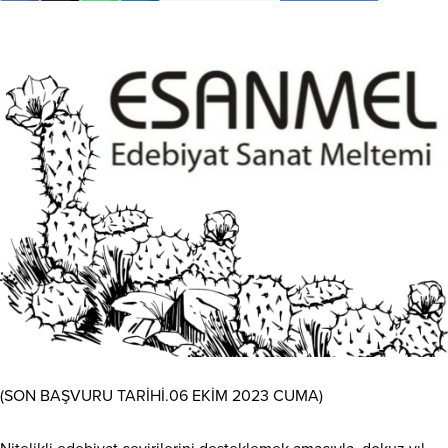
(SON BAŞVURU TARİHİ.06 EKİM 2023 CUMA)