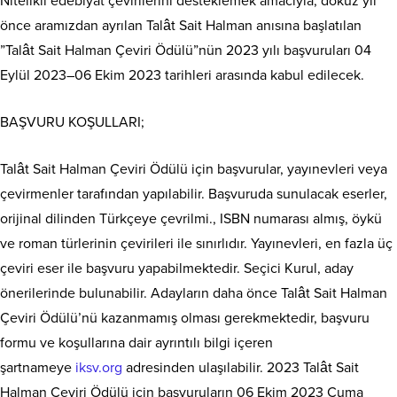
Nitelikli edebiyat çevirilerini desteklemek amacıyla, dokuz yıl
önce aramızdan ayrılan Talât Sait Halman anısına başlatılan
”Talât Sait Halman Çeviri Ödülü”nün 2023 yılı başvuruları 04
Eylül 2023–06 Ekim 2023 tarihleri arasında kabul edilecek.
BAŞVURU KOŞULLARI;
Talât Sait Halman Çeviri Ödülü için başvurular, yayınevleri veya
çevirmenler tarafından yapılabilir. Başvuruda sunulacak eserler,
orijinal dilinden Türkçeye çevrilmi., ISBN numarası almış, öykü
ve roman türlerinin çevirileri ile sınırlıdır. Yayınevleri, en fazla üç
çeviri eser ile başvuru yapabilmektedir. Seçici Kurul, aday
önerilerinde bulunabilir. Adayların daha önce Talât Sait Halman
Çeviri Ödülü’nü kazanmamış olması gerekmektedir, başvuru
formu ve koşullarına dair ayrıntılı bilgi içeren
şartnameye
iksv.org
adresinden ulaşılabilir. 2023 Talât Sait
Halman Çeviri Ödülü için başvuruların 06 Ekim 2023 Cuma