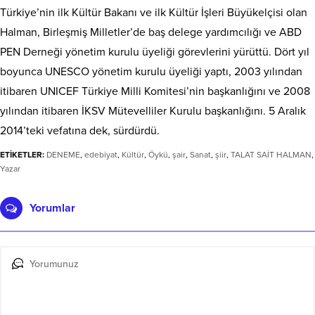
Türkiye’nin ilk Kültür Bakanı ve ilk Kültür İşleri Büyükelçisi olan
Halman, Birleşmiş Milletler’de baş delege yardımcılığı ve ABD
PEN Derneği yönetim kurulu üyeliği görevlerini yürüttü. Dört yıl
boyunca UNESCO yönetim kurulu üyeliği yaptı, 2003 yılından
itibaren UNICEF Türkiye Milli Komitesi’nin başkanlığını ve 2008
yılından itibaren İKSV Mütevelliler Kurulu başkanlığını. 5 Aralık
2014’teki vefatına dek, sürdürdü.
ETİKETLER:
DENEME
,
edebiyat
,
Kültür
,
Öykü
,
şair
,
Sanat
,
şiir
,
TALAT SAİT HALMAN
,
Yazar
Yorumlar