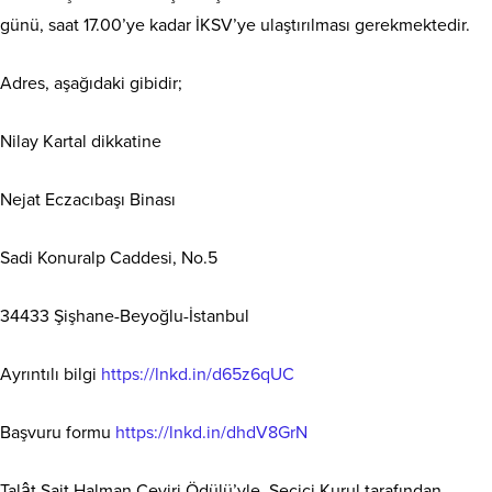
günü, saat 17.00’ye kadar İKSV’ye ulaştırılması gerekmektedir.
Adres, aşağıdaki gibidir;
Nilay Kartal dikkatine
Nejat Eczacıbaşı Binası
Sadi Konuralp Caddesi, No.5
34433 Şişhane-Beyoğlu-İstanbul
Ayrıntılı bilgi
https://lnkd.in/d65z6qUC
Başvuru formu
https://lnkd.in/dhdV8GrN
Talât Sait Halman Çeviri Ödülü’yle, Seçici Kurul tarafından