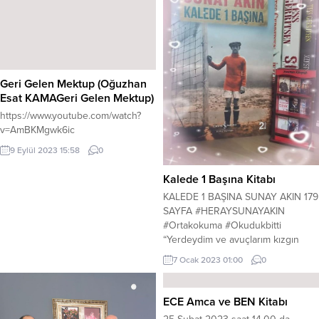
Geri Gelen Mektup (Oğuzhan
Esat KAMAGeri Gelen Mektup)
https://www.youtube.com/watch?
v=AmBKMgwk6ic
9 Eylül 2023 15:58
0
Kalede 1 Başına Kitabı
KALEDE 1 BAŞINA SUNAY AKIN 179
SAYFA #HERAYSUNAYAKIN
#Ortakokuma #Okudukbitti
“Yerdeydim ve avuçlarım kızgın
kömür parçalarını tutmuşum gibi
7 Ocak 2023 01:00
0
yanıyordu. Sağ yanıma gelen şutu
hala nasıl olduğunu anlayamadığım
bir refleksle kurtarmıştım. O an
ECE Amca ve BEN Kitabı
Lefter’in sözü duyuldu: Tamam,