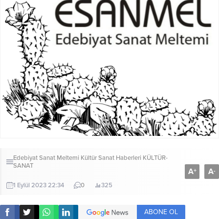
Edebiyat Sanat Meltemi Kültür Sanat Haberleri
KÜLTÜR-
SANAT
A
A
+
-
1 Eylül 2023 22:34
0
325
ABONE OL