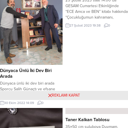
25 Şubat 2023 saat 14.00 da
bulduk! Kaleye Sunay geçecek.”
GESAM Cumartesi Etkinliğinde
Lefter’in şutunu kurtardığında
“ECE Amca ve BEN” kitabı hakkında
henüz 10 yaşındadır Sunay Akın.
“Çocukluğumun kahramanı,
Kaleci kazağını...
Balıkesir’de okulları gezerek,
27 Şubat 2023 19:38
0
Balıkesir’de 12 okul inşa eden
Çanakkale Gazisi Major Ece amcayı
tanıtmak için İngilizce hazırladığım,
İspanyolca, Bulgarca, Azerice’ye
çevirdiğim kitabı Türkçe tanıtımını
yaparak 1960’larda küresel ısınma
sunucusu: açlık, hastalık, deprem,
mevsimsel...
Dünyaca Ünlü İki Dev Biri
Arada
Dünyaca ünlü iki dev biri arada
Sporcu Salih Günaçtı ve efsane
yönetmen Mehmet Ali Gündoğdu
REKLAMI KAPAT
bir arada Yakın zamanda
30 Ekim 2022 14:09
0
yönetmenlikte yarım asrı geride
bırakacak olan efsane yönetmen
Mehmet Ali Gündoğdu , verdiği
Taner Kalkan Tablosu
eğitimlerle de sinema ve dizilerde
35×50 cm suluboya Duymam,