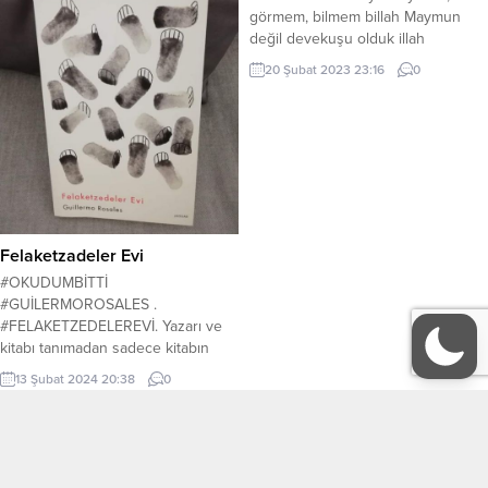
oynayan oyunculara ufuk çiziyor.
görmem, bilmem billah Maymun
Mehmet Ali Gündoğdu, sinema
değil devekuşu olduk illah
dunyasına yeni karakterler
kazandırma noktasında...
20 Şubat 2023 23:16
0
Felaketzadeler Evi
#OKUDUMBİTTİ
#GUİLERMOROSALES .
#FELAKETZEDELEREVİ. Yazarı ve
kitabı tanımadan sadece kitabın
ismine bakarak yaptığım bir seçim.
13 Şubat 2024 20:38
0
Fakat çok beğendim. Belki de
psikolojik içerikli kitapları beğeniyor
oluşumdan olabilir. Yazar, Kübalı ve
Tüm Yazarlar
KÜNYE
47 yaşında intihar eden dahi bir
yazar. Ağır bir şizofren hastalığı