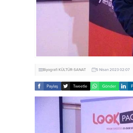
Biyografi
KÜLTÜR-SANAT
5 Nisan 2023 02:07
Paylaş
Tweetle
Gönder
P