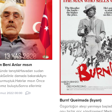
 Beni Anlar mısın
ğünde tanıştıkHavadan sudan
ukGelinle damada bakarakAynı
kurmuştuk.Hatırlar mısın Önce
rımız buluştuSonra ellerimiz
İki gönül arasındaDuygulardan bir
muz 2022 00:00
0
luştuHatırlar mısın Sana hatıra bir
Burn! Queimada (İsyan)
lmıştımİçine resimlerimizi
rmıştımEllerimle boynu
Özgürlüğün ateşi yanmaya başlad
tımGülerek yüzüme
onu hiçbir güç söndüremez! Marl