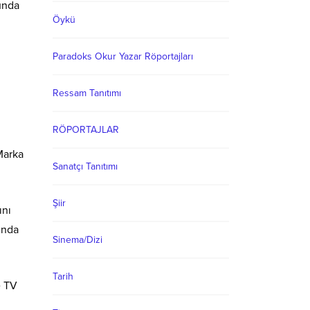
nunda
Öykü
Paradoks Okur Yazar Röportajları
Ressam Tanıtımı
RÖPORTAJLAR
Marka
Sanatçı Tanıtımı
Şiir
ını
ında
Sinema/Dizi
Tarih
e TV