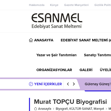
Hakkımızda
Künye
Gazete Manşetleri
Gizlilik Polit
ANASAYFA
EDEBİYAT SANAT MELTEMİ (e
Yazar ve Şair Tanıtımları
Sanatçı Tanıtımı
ORGANİZASYONLAR
GALERİ
ÜYELİ
YENİ İÇERİKLER
Gülenay Güneş’
Murat TOPÇU Biyografisi
Anasayfa
Biyografi
,
KÜLTÜR-SANAT
,
Manşet
M