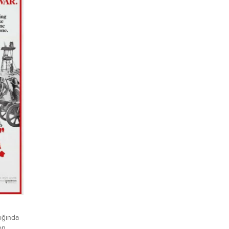
ığında
on