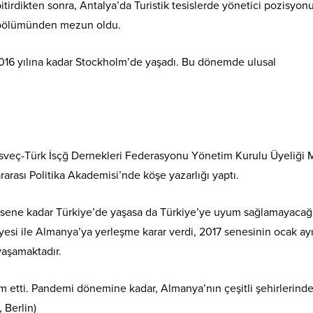
itirdikten sonra, Antalya’da Turistik tesislerde yönetici pozisyo
me bölümünden mezun oldu.
2016 yılına kadar Stockholm’de yaşadı. Bu dönemde ulusal
İsveç-Türk İsçğ Dernekleri Federasyonu Yönetim Kurulu Üyeliği 
ararası Politika Akademisi’nde köşe yazarlığı yaptı.
1 sene kadar Türkiye’de yaşasa da Türkiye’ye uyum sağlamayacağ
yesi ile Almanya’ya yerleşme karar verdi, 2017 senesinin ocak ay
yaşamaktadır.
m etti. Pandemi dönemine kadar, Almanya’nın çeşitli şehirlerind
 Berlin)