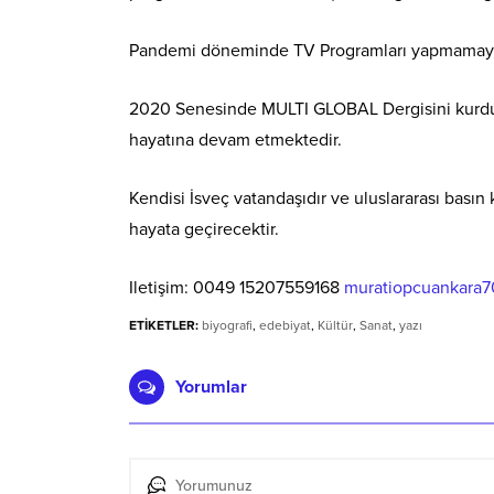
Pandemi döneminde TV Programları yapmamaya 
2020 Senesinde MULTI GLOBAL Dergisini kurdu. 
hayatına devam etmektedir.
Kendisi İsveç vatandaşıdır ve uluslararası basın k
hayata geçirecektir.
Iletişim: 0049 15207559168
muratiopcuankara
ETİKETLER:
biyografi
,
edebiyat
,
Kültür
,
Sanat
,
yazı
Yorumlar