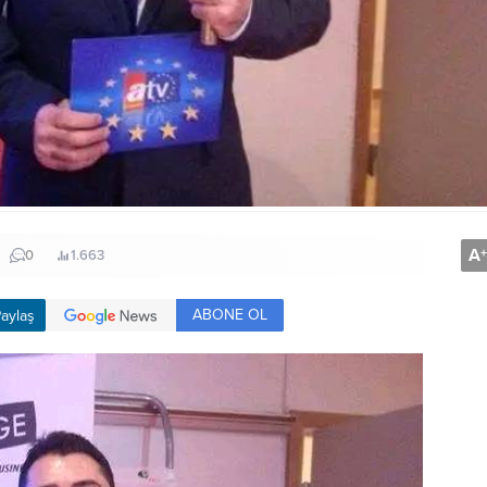
A
+
0
1.663
ABONE OL
aylaş