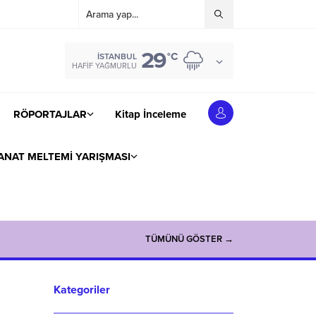
29
°C
İSTANBUL
HAFIF YAĞMURLU
RÖPORTAJLAR
Kitap İnceleme
ANAT MELTEMİ YARIŞMASI
TÜMÜNÜ GÖSTER →
Kategoriler