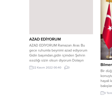
AZAD EDİYORUM
AZAD EDİYORUM Ramazan Aras Bu
gece ruhumla beynimi azad ediyorum
Gidin başımdan,gidin içimden Şehrin
ıssızlığı sizin olsun diyorum Dolaşın
Bilmem
sokak sokak Loş lambalı sokaklar da
22 Kasım 2022 00:40
0
Bıraktım sizi işte,Azad ediyorum Kazan
Bir dü
başım rahatlasın Kambur tenim bir oh
konuşt
desin diyorum Rüzgar,sana yalvarıyorum
hayali 
Al bunları Dönülmez yerlere savur Koy
bakışla
bedenim ölü kalsın Yıllarımı...
tutuştu
3 Tem
köprü o
kolye a
yapıştı
takmış