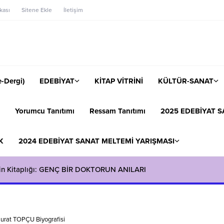
ikası
Sitene Ekle
İletişim
-Dergi)
EDEBİYAT
KİTAP VİTRİNİ
KÜLTÜR-SANAT
Yorumcu Tanıtımı
Ressam Tanıtımı
2025 EDEBİYAT S
K
2024 EDEBİYAT SANAT MELTEMİ YARIŞMASI
in Kitaplığı: GENÇ BİR DOKTORUN ANILARI
urat TOPÇU Biyografisi