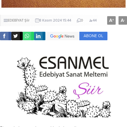
A
A
+
-
EDEBİYAT
Şiir
8 Kasım 2024 15:44
0
44
ABONE OL