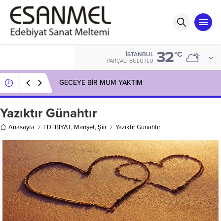
32
°C
İSTANBUL
PARÇALI BULUTLU
GECEYE BİR MUM YAKTIM
Yazıktır Günahtır
Anasayfa
EDEBİYAT
,
Manşet
,
Şiir
Yazıktır Günahtır