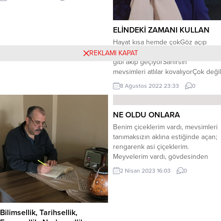
ELİNDEKİ ZAMANI KULLAN
Hayat kısa hemde çokGöz açıp
kapamak kadarZaman durmadan su
REKLAMI KAPAT
gibi akıp geçiyorSanırsın
mevsimleri atlılar kovalıyorÇok değil
birkaç gün sonra güz geliyorVe
8 Ağustos 2022 23:33
0
giden ne yazık ki ömürden gidiyor
Kuşlar kanatlanıp, kanatlanıp
uçuyorDers alınmalı şu
NE OLDU ONLARA
kuşlardanVallahi insanlar için göç
Benim çiceklerim vardı, mevsimleri
vakti geliyorVe sıra hangimizde
tanımaksızın aklına estiğinde açan;
kimse bilmiyorBelki kuşlar iklim
rengarenk asi çiçeklerim.
değiştiriyorLakin insanlar dünya
Meyvelerim vardı, gövdesinden
değiştiriyor!Ve giden...
izinsiz uzamış dallarına boyun
2 Nisan 2023 16:03
0
eğdiren meyvelerim Göz pınarlarım
vardı, düğünlerde, bayramlada
gama, kedere inat kendiliğinden
coşa gelen göz pınarlarım.
Bilimsellik, Tarihsellik,
Arkadaşlarım vardı, bir misket, bir