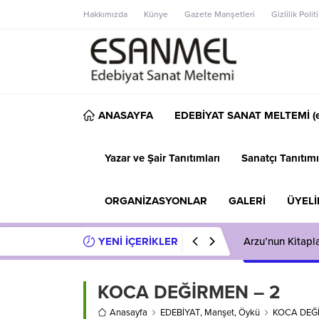
Hakkımızda
Künye
Gazete Manşetleri
Gizlilik Polit
ANASAYFA
EDEBİYAT SANAT MELTEMİ (e
Yazar ve Şair Tanıtımları
Sanatçı Tanıtımı
ORGANİZASYONLAR
GALERİ
ÜYELİ
YENİ İÇERİKLER
Başarılı Oyuncu
KOCA DEĞİRMEN – 2
Anasayfa
EDEBİYAT
,
Manşet
,
Öykü
KOCA DEĞ