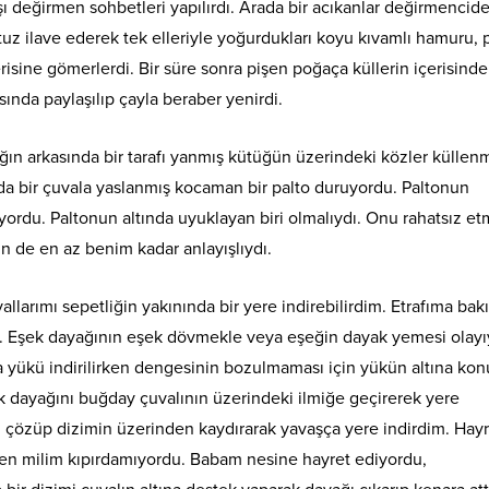
şı değirmen sohbetleri yapılırdı. Arada bir acıkanlar değirmencid
e tuz ilave ederek tek elleriyle yoğurdukları koyu kıvamlı hamuru,
erisine gömerlerdi. Bir süre sonra pişen poğaça küllerin içerisind
asında paylaşılıp çayla beraber yenirdi.
ağın arkasında bir tarafı yanmış kütüğün üzerindeki közler külle
anda bir çuvala yaslanmış kocaman bir palto duruyordu. Paltonun
üyordu. Paltonun altında uyuklayan biri olmalıydı. Onu rahatsız 
n de en az benim kadar anlayışlıydı.
arımı sepetliğin yakınında bir yere indirebilirdim. Etrafıma bak
. Eşek dayağının eşek dövmekle veya eşeğin dayak yemesi olayıy
da yükü indirilirken dengesinin bozulmaması için yükün altına kon
şek dayağını buğday çuvalının üzerindeki ilmiğe geçirerek yere
ni çözüp dizimin üzerinden kaydırarak yavaşça yere indirdim. Hayr
nden milim kıpırdamıyordu. Babam nesine hayret ediyordu,