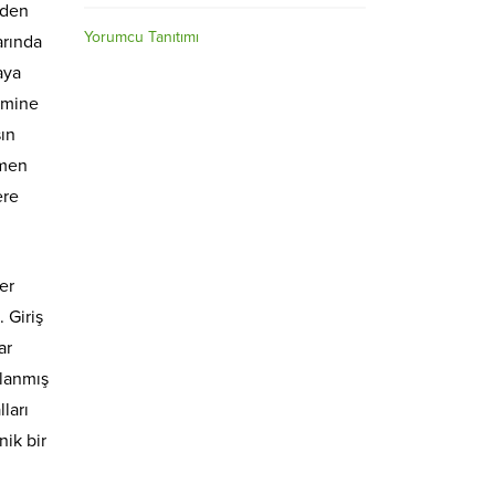
zden
Yorumcu Tanıtımı
arında
aya
zemine
sın
rmen
ere
er
 Giriş
ar
alanmış
ları
nik bir