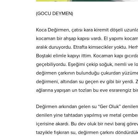
(GOCU DEYMEN)
Koca Değirmen, çatısı kara kiremit döşeli uzunl
kocaman bir ahşap kapısı vardı. El yapımı koca
aralık duruyordu. Etrafta kimsecikler yoktu. He
Boştaki elimle kapıyı ittim. Kocaman kapı gıcır
geçebiliyordu. Eşeğimi çekip soğuk, nemli ve lo
değirmen çarkının bulunduğu çukurdan yüzüme do
değirmeni, altından su geçen ev gibi bir yerdi. 
ağlarına yapışan un tozları bu eve esrarengiz b
Değirmen arkından gelen su “Ger Oluk” denilen 
denilen yine tahtadan yapılmış ve metal çember
içerisine akardı. Bu dev oluk bir nevi baraj gör
tazyikle fışkıran su, değirmen çarkını döndürdük