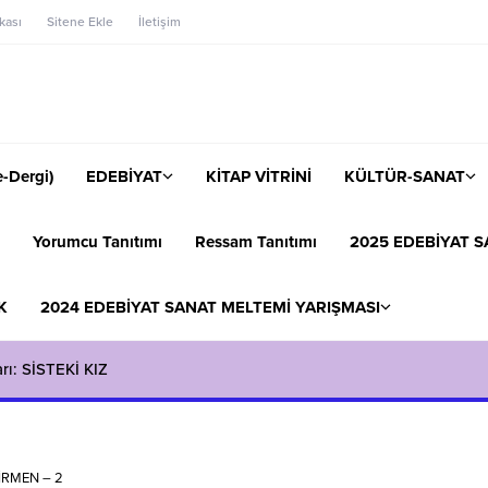
ikası
Sitene Ekle
İletişim
-Dergi)
EDEBİYAT
KİTAP VİTRİNİ
KÜLTÜR-SANAT
Yorumcu Tanıtımı
Ressam Tanıtımı
2025 EDEBİYAT S
K
2024 EDEBİYAT SANAT MELTEMİ YARIŞMASI
 Naci ADIGÜZEL ile Söyleşi
İRMEN – 2