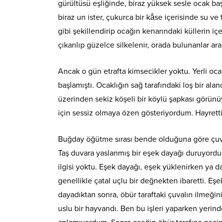
gürültüsü eşliğinde, biraz yüksek sesle ocak ba
biraz un ister, çukurca bir kâse içerisinde su v
gibi şekillendirip ocağın kenarındaki küllerin iç
çıkarılıp güzelce silkelenir, orada bulunanlar ar
Ancak o gün etrafta kimsecikler yoktu. Yerli oc
başlamıştı. Ocaklığın sağ tarafındaki loş bir al
üzerinden sekiz köşeli bir köylü şapkası görün
için sessiz olmaya özen gösteriyordum. Hayretti
Buğday öğütme sırası bende olduğuna göre çuvall
Taş duvara yaslanmış bir eşek dayağı duruyordu
ilgisi yoktu. Eşek dayağı, eşek yüklenirken ya 
genellikle çatal uçlu bir değnekten ibaretti. E
dayadıktan sonra, öbür taraftaki çuvalın ilmeği
uslu bir hayvandı. Ben bu işleri yaparken yeri