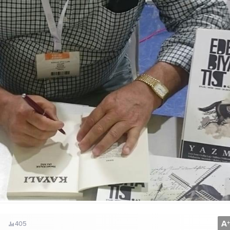
A
+
405