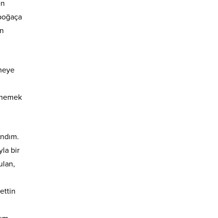
en
 poğaça
en
nmeye
etmemek
ındım.
la bir
ulan,
ettin