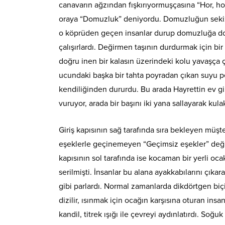
canavarın ağzından fışkırıyormuşçasına “Hor, hor
oraya “Domuzluk” deniyordu. Domuzluğun sekiz o
o köprüden geçen insanlar durup domuzluğa doğ
çalışırlardı. Değirmen taşının durdurmak için bi
doğru inen bir kalasın üzerindeki kolu yavaşça ç
ucundaki başka bir tahta poyradan çıkan suyu p
kendiliğinden dururdu. Bu arada Hayrettin ev gib
vuruyor, arada bir başını iki yana sallayarak kulak
Giriş kapısının sağ tarafında sıra bekleyen müşte
eşeklerle geçinemeyen “Geçimsiz eşekler” değirm
kapısının sol tarafında ise kocaman bir yerli oca
serilmişti. İnsanlar bu alana ayakkabılarını çıkara
gibi parlardı. Normal zamanlarda dikdörtgen biç
dizilir, ısınmak için ocağın karşısına oturan insanl
kandil, titrek ışığı ile çevreyi aydınlatırdı. So