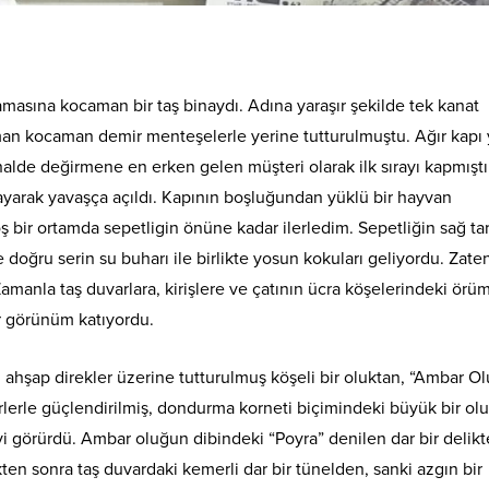
amasına kocaman bir taş binaydı. Adına yaraşır şekilde tek kanat
man kocaman demir menteşelerle yerine tutturulmuştu. Ağır kapı 
rhalde değirmene en erken gelen müşteri olarak ilk sırayı kapmışt
dayarak yavaşça açıldı. Kapının boşluğundan yüklü bir hayvan
ş bir ortamda sepetligin önüne kadar ilerledim. Sepetliğin sağ ta
ğru serin su buharı ile birlikte yosun kokuları geliyordu. Zate
Zamanla taş duvarlara, kirişlere ve çatının ücra köşelerindeki örü
ir görünüm katıyordu.
ahşap direkler üzerine tutturulmuş köşeli bir oluktan, “Ambar Ol
lerle güçlendirilmiş, dondurma korneti biçimindeki büyük bir ol
evi görürdü. Ambar oluğun dibindeki “Poyra” denilen dar bir delik
ten sonra taş duvardaki kemerli dar bir tünelden, sanki azgın bir