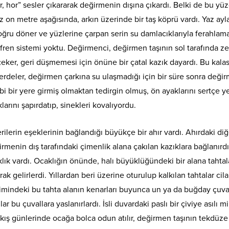
, hor” sesler çıkararak değirmenin dışına çıkardı. Belki de bu yü
n metre aşağısında, arkın üzerinde bir taş köprü vardı. Yaz ayl
ru döner ve yüzlerine çarpan serin su damlacıklarıyla ferahlam
r fren sistemi yoktu. Değirmenci, değirmen taşının sol tarafında 
eker, geri düşmemesi için önüne bir çatal kazık dayardı. Bu kala
erdeler, değirmen çarkına su ulaşmadığı için bir süre sonra deği
i bir yere girmiş olmaktan tedirgin olmuş, ön ayaklarını sertçe y
larını şapırdatıp, sinekleri kovalıyordu.
rilerin eşeklerinin bağlandığı büyükçe bir ahır vardı. Ahırdaki diğ
enin dış tarafındaki çimenlik alana çakılan kazıklara bağlanırdı.
klık vardı. Ocaklığın önünde, halı büyüklüğündeki bir alana tahtal
rak gelirlerdi. Yıllardan beri üzerine oturulup kalkılan tahtalar cil
imindeki bu tahta alanın kenarları buyunca un ya da buğday çuval
ar bu çuvallara yaslanırlardı. İsli duvardaki paslı bir çiviye asılı mi
ğuk kış günlerinde ocağa bolca odun atılır, değirmen taşının tekdüze