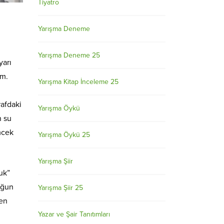
Tiyatro
Yarışma Deneme
Yarışma Deneme 25
yarı
ım.
Yarışma Kitap İnceleme 25
rafdaki
Yarışma Öykü
n su
mcek
Yarışma Öykü 25
Yarışma Şiir
uk”
uğun
Yarışma Şiir 25
ten
Yazar ve Şair Tanıtımları