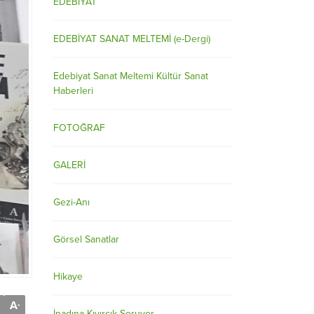
EDEBİYAT
EDEBİYAT SANAT MELTEMİ (e-Dergi)
Edebiyat Sanat Meltemi Kültür Sanat
Haberleri
FOTOĞRAF
GALERİ
Gezi-Anı
Görsel Sanatlar
Hikaye
A
-
İnadına Kıvırcık Soruyor