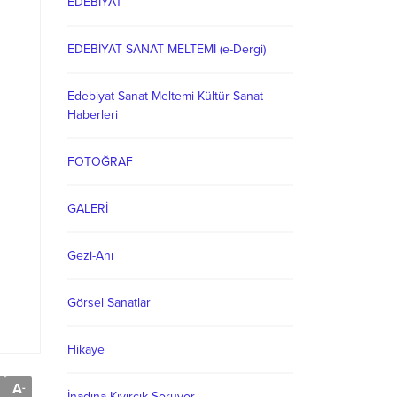
EDEBİYAT
EDEBİYAT SANAT MELTEMİ (e-Dergi)
Edebiyat Sanat Meltemi Kültür Sanat
Haberleri
FOTOĞRAF
GALERİ
Gezi-Anı
Görsel Sanatlar
Hikaye
A
-
İnadına Kıvırcık Soruyor