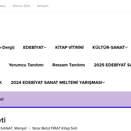
ikası
Sitene Ekle
İletişim
-Dergi)
EDEBİYAT
KİTAP VİTRİNİ
KÜLTÜR-SANAT
Yorumcu Tanıtımı
Ressam Tanıtımı
2025 EDEBİYAT S
K
2024 EDEBİYAT SANAT MELTEMİ YARIŞMASI
at
ti
-SANAT
,
Manşet
Yazar Betül FIRAT Kitap Seti