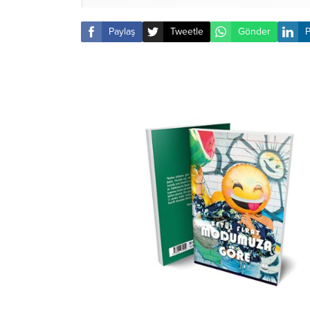
Paylaş
Tweetle
Gönder
P