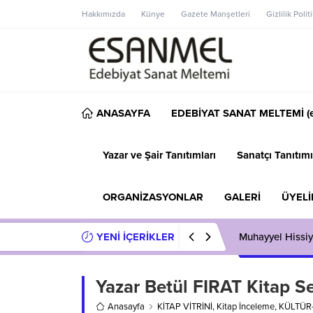
Hakkımızda
Künye
Gazete Manşetleri
Gizlilik Polit
ANASAYFA
EDEBİYAT SANAT MELTEMİ (e
Yazar ve Şair Tanıtımları
Sanatçı Tanıtımı
ORGANİZASYONLAR
GALERİ
ÜYELİ
YENİ İÇERİKLER
Muhayyel Hissiy
Yazar Betül FIRAT Kitap Se
Anasayfa
KİTAP VİTRİNİ
,
Kitap İnceleme
,
KÜLTÜR