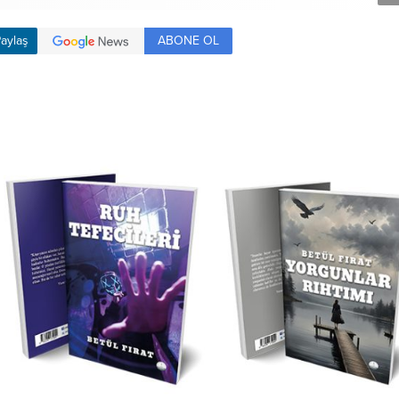
ABONE OL
aylaş