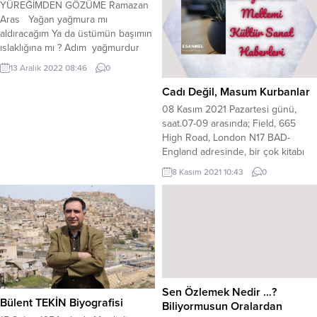
YÜREĞİMDEN GÖZÜME Ramazan
Aras Yağan yağmura mı
aldıracağım Ya da üstümün başımın
ıslaklığına mı ? Adım yağmurdur
benim.. Soyadımsa gözyaşım.. Ben
13 Aralık 2022 08:46
0
yağıyorum. Yüreğimden gözüme
Gözümden yüreğime… Ramazan
Cadı Değil, Masum Kurbanlar
Aras 04-12-2018 İZMİR
08 Kasım 2021 Pazartesi günü,
saat.07-09 arasında; Field, 665
High Road, London N17 BAD-
England adresinde, bir çok kitabı
İngilizce ‘ye çevrilen Sivas doğumlu
8 Kasım 2021 10:43
0
10 kitap yazarı yazar Dursaliye
Şahan
(dursaliye2008@hotmail.com) ”Cadı
Değil, Masum Kurbanlar.”
konusunda bir konuşma
yapacaktır. Program müziği, Özgür
Tandoğan tarafından
gerçekleştirilecektir. Etkinlik,
Sen Özlemek Nedir …?
2.Bahar Londra Toplum Kuruluşu
Bülent TEKİN Biyografisi
Biliyormusun Oralardan
yöneticileri tarafından organize