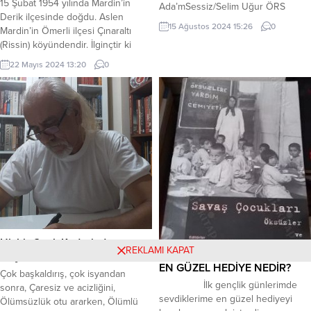
15 Şubat 1954 yılında Mardin’in
edilmiştir. ilgilenenlere, önemle...
Ada’mSessiz/Selim Uğur ÖRS
Derik ilçesinde doğdu. Aslen
15 Ağustos 2024 15:26
0
Mardin’in Ömerli ilçesi Çınaraltı
(Rissin) köyündendir. İlginçtir ki
çocukluk yıllarında babası Murathan
22 Mayıs 2024 13:20
0
Mungan’ın babasıyla arkadaştır. Bu
nedenden dolayı ailelerin birbirini
ziyaretinde iki çocuk birlikte
oynama olanağı bulur. İlkokula
Mardin’in Derik ilçesinde
başlamasına karşın daha iyi bir
eğitim alması için ailesi onu...
Hiçbir Canlı Kaderinden
REKLAMI KAPAT
Kaçamaz
EN GÜZEL HEDİYE NEDİR?
Çok başkaldırış, çok isyandan
İlk gençlik günlerimde
sonra, Çaresiz ve acizliğini,
sevdiklerime en güzel hediyeyi
Ölümsüzlük otu ararken, Ölümlü