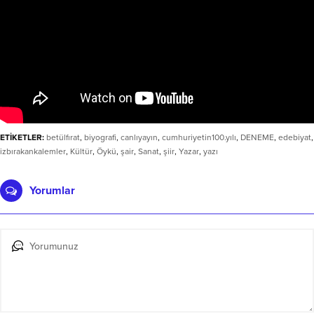
ETİKETLER:
betülfırat
,
biyografi
,
canlıyayın
,
cumhuriyetin100.yılı
,
DENEME
,
edebiyat
,
izbırakankalemler
,
Kültür
,
Öykü
,
şair
,
Sanat
,
şiir
,
Yazar
,
yazı
Yorumlar