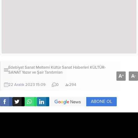
Edebiyat Sanat Meltemi Kültür Sanat Haberleri
KÜLTÜR-
SANAT
Yazar ve Şair Tanıtımları
A
A
+
-
22 Aralık 2023 15:09
0
294
ABONE OL