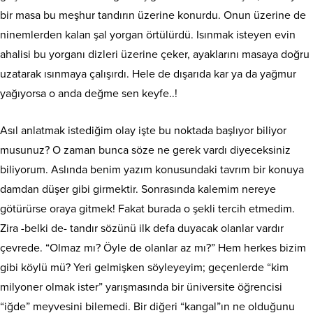
bir masa bu meşhur tandırın üzerine konurdu. Onun üzerine de
ninemlerden kalan şal yorgan örtülürdü. Isınmak isteyen evin
ahalisi bu yorganı dizleri üzerine çeker, ayaklarını masaya doğru
uzatarak ısınmaya çalışırdı. Hele de dışarıda kar ya da yağmur
yağıyorsa o anda değme sen keyfe..!
Asıl anlatmak istediğim olay işte bu noktada başlıyor biliyor
musunuz? O zaman bunca söze ne gerek vardı diyeceksiniz
biliyorum. Aslında benim yazım konusundaki tavrım bir konuya
damdan düşer gibi girmektir. Sonrasında kalemim nereye
götürürse oraya gitmek! Fakat burada o şekli tercih etmedim.
Zira -belki de- tandır sözünü ilk defa duyacak olanlar vardır
çevrede. “Olmaz mı? Öyle de olanlar az mı?” Hem herkes bizim
gibi köylü mü? Yeri gelmişken söyleyeyim; geçenlerde “kim
milyoner olmak ister” yarışmasında bir üniversite öğrencisi
“iğde” meyvesini bilemedi. Bir diğeri “kangal”ın ne olduğunu