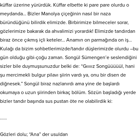
küffar üzerine yürürdük. Küffar elbette ki pare pare olurdu o
meydanda… Bizler Manolya çiçeğinin nasıl bir naza
büründüğünü bilirdik elimizde. Birbirimize bilmeceler sorar,
gözlerimize bakarak da ahvalimizi yorardık! Elimizde tandırdan
biraz önce çıkmış içli keteler… Anamın on parmağında on iş…
Kulağı da bizim sohbetlerimizde/tandır düşlerimizde olurdu –bu
gün olduğu gibi-çoğu zaman. Songül Sümengen’e seslendiğini
sizler bile duymuşsunuzdur belki de: “Gııııız Songüüüüül, hani
şu mercimekli bulgur pilavı şiirin vardı ya, onu bir disen de
diğnesek.” Songül biraz nazlanırdı ama yine de başlardı
okumaya o uzun şiirinden birkaç bölüm. Sözün başladığı yerde
bizler tandır başında sus pustan öte ne olabilirdik ki:
……
Gözleri dolu; “Ana” der usuldan