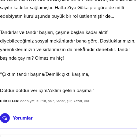
sayılır katkılar sağlamıştır. Hatta Ziya Gökalp’e göre de milli
edebiyatın kuruluşunda büyük bir rol üstlenmiştir de…
Tandırlar ve tandır başları, çeşme başları kadar aktif
diyebileceğimiz sosyal mekânlardır bana göre. Dostluklarımızın,
yarenliklerimizin ve sırlarımızın da mekânıdır denebilir. Tandır
başında çay mı? Olmaz mı hiç!
“Çıktım tandır başına/Demlik çıktı karşıma,
Doldur doldur ver içim/Aklım gelsin başıma.”
ETİKETLER:
edebiyat
,
Kültür
,
şair
,
Sanat
,
şiir
,
Yazar
,
yazı
Yorumlar