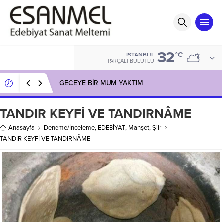
32
°C
İSTANBUL
PARÇALI BULUTLU
GECEYE BİR MUM YAKTIM
TANDIR KEYFİ VE TANDIRNÂME
Anasayfa
Deneme/İnceleme
,
EDEBİYAT
,
Manşet
,
Şiir
TANDIR KEYFİ VE TANDIRNÂME