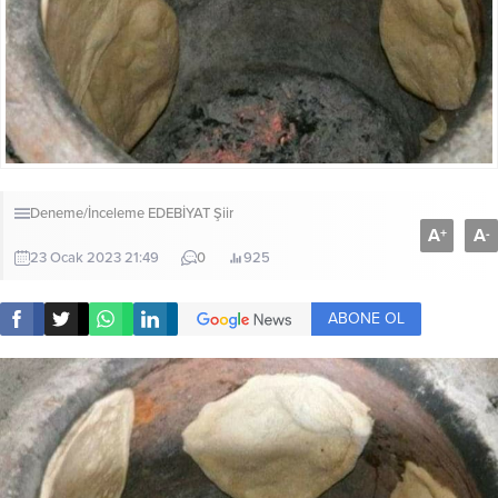
Deneme/İnceleme
EDEBİYAT
Şiir
A
A
+
-
23 Ocak 2023 21:49
0
925
ABONE OL