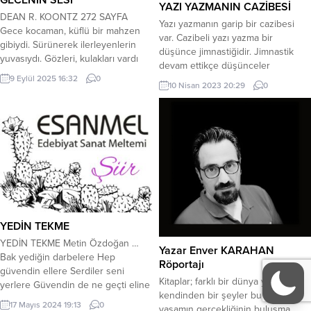
YAZI YAZMANIN CAZİBESİ
DEAN R. KOONTZ 272 SAYFA
Yazı yazmanın garip bir cazibesi
Gece kocaman, küflü bir mahzen
var. Cazibeli yazı yazma bir
gibiydi. Sürünerek ilerleyenlerin
düşünce jimnastiğidir. Jimnastik
yuvasıydı. Gözleri, kulakları vardı
devam ettikçe düşünceler
gecenin. Dehşet verici, hırıltılı bir
9 Eylül 2025 16:32
0
olgunlaşır. Olgunlaşan düşünceler
sesi vardı. Anne ve babası
10 Nisan 2023 20:29
0
yumağı gittikçe büyür. Toplumun
boşandıktan sonra annesi ile başka
karşı karşıya olduğu konular
bir kasabaya taşınan Colin, sürekli
üzerinde bu düşünce yumağını
bilim kurgu ve fantastik kitaplar
fırsat buldukça açıyorum. Açılanın
okuyan, kendi halinde, sessiz sakin
kaçta kaçı okuyucunun işine
bir çocuktur. Kasabanın...
yaramaktadır. Peki okuyucunun
işine yarayacak yazıları yazmakta
hür müyüm? Bu sorulara...
YEDİN TEKME
YEDİN TEKME Metin Özdoğan …
Yazar Enver KARAHAN
Bak yediğin darbelere Hep
Röportajı
güvendin ellere Serdiler seni
Kitaplar; farklı bir dünya yaratımı,
yerlere Güvendin de ne geçti eline
kendinden bir şeyler bulma ve
Her seferinde yedin tekme
17 Mayıs 2024 19:13
0
yaşamın gerçekliğinin buluşma