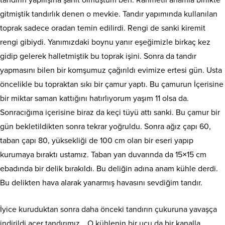
tandırın yapılışına şahit olmuştum ben. Rahmetli anamla birlikte
gitmiştik tandırlık denen o mevkie. Tandır yapımında kullanılan
toprak sadece oradan temin edilirdi. Rengi de sanki kiremit
rengi gibiydi. Yanımızdaki boynu yanır eşeğimizle birkaç kez
gidip gelerek halletmiştik bu toprak işini. Sonra da tandır
yapmasını bilen bir komşumuz çağırıldı evimize ertesi gün. Usta
öncelikle bu topraktan sıkı bir çamur yaptı. Bu çamurun İçerisine
bir miktar saman kattığını hatırlıyorum yaşım 11 olsa da.
Sonracığıma içerisine biraz da keçi tüyü attı sanki. Bu çamur bir
gün bekletildikten sonra tekrar yoğruldu. Sonra ağız çapı 60,
taban çapı 80, yüksekliği de 100 cm olan bir eseri yapıp
kurumaya bıraktı ustamız. Taban yan duvarında da 15×15 cm
ebadında bir delik bırakıldı. Bu deliğin adına anam kühle derdi.
Bu delikten hava alarak yanarmış havasını sevdiğim tandır.
İyice kuruduktan sonra daha önceki tandırın çukuruna yavaşça
indirildi acer tandırımız… O kühlenin bir ucu da bir kanalla