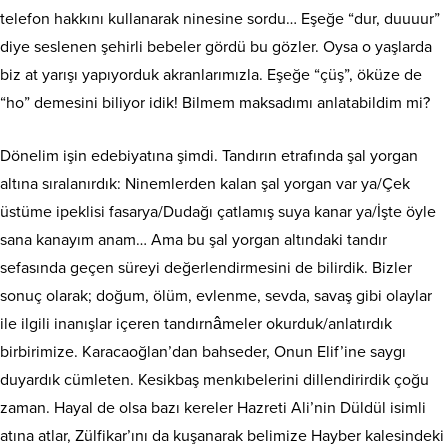
telefon hakkını kullanarak ninesine sordu… Eşeğe “dur, duuuur”
diye seslenen şehirli bebeler gördü bu gözler. Oysa o yaşlarda
biz at yarışı yapıyorduk akranlarımızla. Eşeğe “çüş”, öküze de
“ho” demesini biliyor idik! Bilmem maksadımı anlatabildim mi?
Dönelim işin edebiyatına şimdi. Tandırın etrafında şal yorgan
altına sıralanırdık: Ninemlerden kalan şal yorgan var ya/Çek
üstüme ipeklisi fasarya/Dudağı çatlamış suya kanar ya/İşte öyle
sana kanayım anam… Ama bu şal yorgan altındaki tandır
sefasında geçen süreyi değerlendirmesini de bilirdik. Bizler
sonuç olarak; doğum, ölüm, evlenme, sevda, savaş gibi olaylar
ile ilgili inanışlar içeren tandırnâmeler okurduk/anlatırdık
birbirimize. Karacaoğlan’dan bahseder, Onun Elif’ine saygı
duyardık cümleten. Kesikbaş menkıbelerini dillendirirdik çoğu
zaman. Hayal de olsa bazı kereler Hazreti Ali’nin Düldül isimli
atına atlar, Zülfikar’ını da kuşanarak belimize Hayber kalesindeki