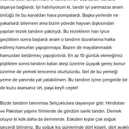
dışarıya bağlandı. İyi hatırlıyorum ki, tandır iyi yanmazsa anam
önlüğü ile bu kanaldan hava pompalardı. Başka yerlerde ne
yakarlardı bilemem ama bizim yörede hayvan dışkısından
yapılan tezek tandırın yakıtıydı. Bu tezeklerin harı iyice
geçtikten sonra başlardı anam o tandırın duvarlarına halka
edilmiş hamurları yapıştırmaya. Bazen de mayalanmadık
hamurdan beldirmeç yapıştırılırdı. En az 10 günlük ekmeğimiz
piştikten sonra tandırın kalan ateşi üzerine üçayak gereç konur
üzerine de yemek tenceresi oturtulurdu. Gel de bu yemeği
yeme de yanında yat yatabilirsen. Bu tandırın içine çengelde bir
de kuzu asarsanız oh, paşa keyfi cepte!
Bizde tandırın tanınması Selçuklulara dayanıyor gibi. Hindistan
ve Pakistan yapımı filmlerde de gördüm sanki tandırı. Demek
oluyor ki kök daha da derinlerde. Eskiden kışlar çok soğuk
geçerdi bilirsiniz. Bu soğuk kış günlerinde dört köşeli, dört ayaklı