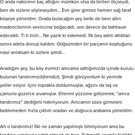
O anda nabzımın kaç attığını mümkün olsa da birileri ölçseydi,
ben de sizlere söyleseydim… Eve girer girmez hemen sağ taraf
köşeye yöneldim. Orada bulacağım şey belki de beni altın
madencilerinin sevincine boğacaktı, son derece de bahtavar
edecekti. Ti ti tiiiiii… Ne yazık ki edemedi. İlk beş adım attıktan
sonra adeta donup kaldım. Göğsümden bir parçanın koptuğunu
nasıl anlatsam ki sizlere şimdi…
Aradığım şey, bu köy evimizi amcama sattığımızda içinde kurulu
bulunan tandırımızdı(tendür). Şimdi görüyordum ki yerinde
yeller esiyor. İçini toprakla doldurmuşlar, ağzını da taş ve
çamurla güzelce sıvamışlar. Ellerimi yüzüme götürerek; “amca
tandırımız” dediğimi hatırlıyorum. Amcamın söze girmesini
beklemeden hızla çıktım oradan ve doğruca arabama yöneldim.
Ah o tandırımız! İlki ne zaman yapılmıştı bilmiyorum ama bu