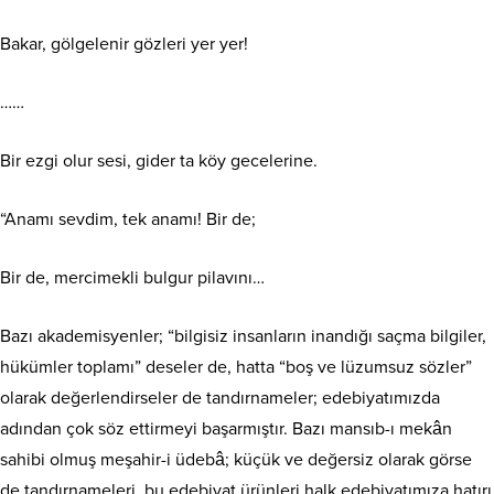
Bakar, gölgelenir gözleri yer yer!
……
Bir ezgi olur sesi, gider ta köy gecelerine.
“Anamı sevdim, tek anamı! Bir de;
Bir de, mercimekli bulgur pilavını…
Bazı akademisyenler; “bilgisiz insanların inandığı saçma bilgiler,
hükümler toplamı” deseler de, hatta “boş ve lüzumsuz sözler”
olarak değerlendirseler de tandırnameler; edebiyatımızda
adından çok söz ettirmeyi başarmıştır. Bazı mansıb-ı mekân
sahibi olmuş meşahir-i üdebâ; küçük ve değersiz olarak görse
de tandırnameleri, bu edebiyat ürünleri halk edebiyatımıza hatırı