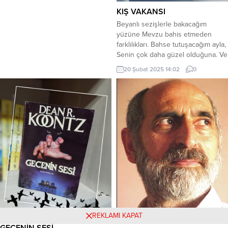
KIŞ VAKANSI
Beyanlı sezişlerle bakacağım
yüzüne Mevzu bahis etmeden
farklılıkları. Bahse tutuşacağım ayla,
Senin çok daha güzel olduğuna. Ve
bunu kanıtlayacağım mutlaka
20 Şubat 2025 14:02
0
Yakarca bir mısrayla. Ayçalar kadar
güleceksin ki Işıldayacak Babil,
İskenderiye, Şiraz Kimin hoşuna
gitmez bu imtiyaz. Mühimseme
beni, Mühimset kendini naz naz,
Dercesine yalvaracağım yanağına.
Maceraperest günebakan
kuşlarının Asla konmadığını...
REKLAMI KAPAT
GECENİN SESİ