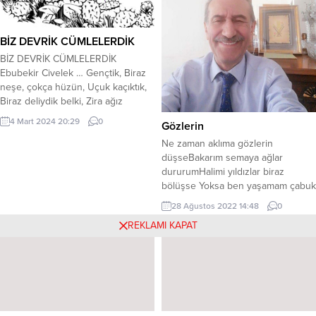
BİZ DEVRİK CÜMLELERDİK
BİZ DEVRİK CÜMLELERDİK
Ebubekir Civelek … Gençtik, Biraz
neşe, çokça hüzün, Uçuk kaçıktık,
Biraz deliydik belki, Zira ağız
dolusu küfürler Savururduk, Hak
4 Mart 2024 20:29
0
Gözlerin
edene, Uğursuza, Zalime…. Futbol
oynarken, Hele hele Fenerbahçe
Ne zaman aklıma gözlerin
galipken, Sarı lacivertti hayat,
düşseBakarım semaya ağlar
Gülümsemeler masmavi…
dururumHalimi yıldızlar biraz
Sevdalandık birine, Delikanlıydık,
bölüşse Yoksa ben yaşamam çabuk
Söyleyemedik, mahçuptuk zira,
ölürüm. Şarkılar söylerdi bülbüller
28 Ağustos 2022 14:48
0
Utandık…. Kimse bilmesin istedik,
güle Kokunu verdim ben rakseden
REKLAMI KAPAT
Özlemekti belki, Aşk dedikleri,...
yele Yeşildi bağbanım kolaymı
dileCan suyum kesildi çabuk
kururum Benim bu halime özge
can ağlar Yapayalnız kaldım
hanüman ağlar Bakmayın yüzüme
içim kan ağlar Yerlere serildi...