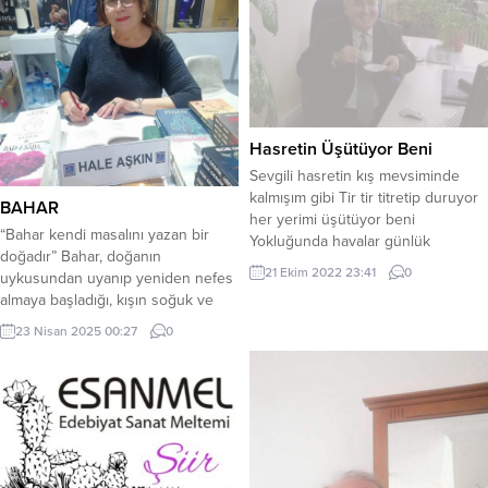
Hasretin Üşütüyor Beni
Sevgili hasretin kış mevsiminde
kalmışım gibi Tir tir titretip duruyor
BAHAR
her yerimi üşütüyor beni
“Bahar kendi masalını yazan bir
Yokluğunda havalar günlük
doğadır” Bahar, doğanın
güneşlik olsa da Kar yağıyor
21 Ekim 2022 23:41
0
uykusundan uyanıp yeniden nefes
gidişinle ıpıssız kalmış gönül
almaya başladığı, kışın soğuk ve
dağıma Çığ düşüyor buza
karanlık yüzünü geride bırakıp,
döndürüyor donduruyor içimi
23 Nisan 2025 00:27
0
umutla dolu bir serüvene adım
Razıyım ne olursun uzaktan uzağa
attığı bir masaldır. Her yıl, aynı
olsa da Kılcal damarlarıma iliklerime
büyüyle gelir; gökyüzü yeniden
kadar hissettir bana Her soluk alıp
maviliğini bulur, toprak nefes alıp
verişini...
yeşilin binbir tonuyla donanır.
Ağaçlar, kış boyunca sessiz kalan...