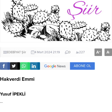
A
A
+
-
EDEBİYAT
Şiir
4 Mart 2024 21:19
0
227
ABONE OL
Hakverdi Emmi
Yusuf İPEKLİ
…