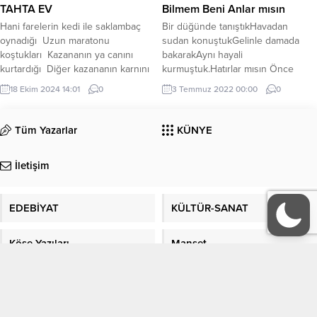
TAHTA EV
Hani farelerin kedi ile saklambaç
oynadığı Uzun maratonu
Bilmem Beni Anlar mısın
koştukları Kazananın ya canını
Bir düğünde tanıştıkHavadan
kurtardığı Diğer kazananın karnını
sudan konuştukGelinle damada
doyurduğu O önemli maratonu kim
18 Ekim 2024 14:01
0
bakarakAynı hayali
kazanacağı Biz görmezdik eğer
kurmuştuk.Hatırlar mısın Önce
fare kaçtıysa Canını kurtarır Eğer
bakışlarımız buluştuSonra ellerimiz
kedi kazanırsa Güzel bir ziyaret
3 Temmuz 2022 00:00
0
tutuştuİki gönül
çeker Kiremitlerin rüzgar ile vals
arasındaDuygulardan bir köprü
yaptığı Güneşte güneş yağı
oluştuHatırlar mısın Sana hatıra bir
olmadığı için Çayır çayır yandığı
Tüm Yazarlar
KÜNYE
kolye almıştımİçine resimlerimizi
Kanter...
yapıştırmıştımEllerimle boynu
İletişim
takmıştımGülerek yüzüme
bakmıştınÖperek ayrılmıştın.Hala o
kolyeyi saklar mısın Sen sahile
EDEBİYAT
KÜLTÜR-SANAT
çağırmıştınKoluma saat
takmıştınBeni hatırla
demiştinUnutmamamı istemiştinNe
Köşe Yazıları
Manşet
oldu o sevgiye o ilgiyeFeryat...