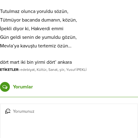
Tutulmaz olunca yoruldu sözün,
Tütmüyor bacanda dumanın, közün,
İpekli diyor ki, Hakverdi emmi
Gün geldi senin de yumuldu gözün,
Mevla’ya kavuştu tertemiz özün…
dört mart iki bin yirmi dört’ ankara
ETİKETLER:
edebiyat
,
Kültür
,
Sanat
,
şiir
,
Yusuf İPEKLİ
Yorumlar