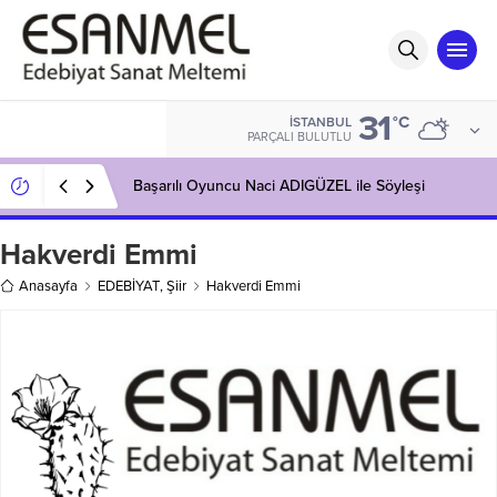
31
°C
İSTANBUL
PARÇALI BULUTLU
Başarılı Oyuncu Naci ADIGÜZEL ile Söyleşi
Hakverdi Emmi
Anasayfa
EDEBİYAT
,
Şiir
Hakverdi Emmi