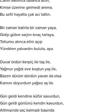
Canın sıkılınca tabanca attın,
Kimse üzerine gelmedi amma,
Bu sefil hayatta çok acı tattın.
Bir zaman katırla bir zaman yaya,
Gidip gübre saçtın kıraç tarlaya,
Tohumu atınca elini açıp
Yürekten yalvardın buluta, aya.
Duvar ördün kerpiç ile taş ile,
Yağmur yağdı eve koştun yaş ile,
Bazen dürüm dürdün yavan da olsa
Karnını doyurdum yağsız aş ile.
Gün geldi kendine küfür savurdun,
Gün geldi gönlünü kendin kavurdun,
Altmışında saç kalmadı başında